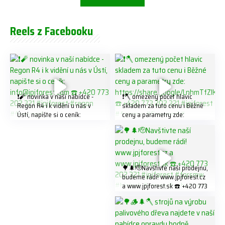
Reels z Facebooku
❗️🧨 novinka v naší nabídce -
❗️🪓 omezený počet hlavic
Regon R4 ℹ️ k vidění u nás v
skladem za tuto cenu ℹ️ Běžné
Ústí, napište si o ceník:
ceny a parametry zde:
info@jpjforest.com ☎️ +420
https://share.google/LnhmTfZl
773 202 321 #jpjforest #regon
K8W5t7i6o ☎️ +420 773 202
#firewood
321 #jpjforest #forsmw
#firewood #
🌳🌲🫡Navštivte naší prodejnu,
budeme rádi! www.jpjforest.cz
a www.jpjforest.sk ☎️ +420 773
202 321 #jpjforest #forsmw
#biojack #regon #vahvajussi