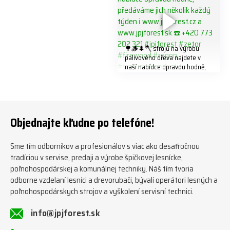
🌳🪵🌲🪓 strojů na výrobu
palivového dřeva najdete v
naší nabídce opravdu hodně,
předáváme jich několik každý
týden ℹ️ www.jpjforest.cz a
www.jpjforest.sk ☎️ +420 773
202 321 #jpjforest #zetor
#firewood #regon
Objednajte kľudne po telefóne!
#firewoodproduction
Sme tím odborníkov a profesionálov s viac ako desaťročnou
tradíciou v servise, predaji a výrobe špičkovej lesnícke,
poľnohospodárskej a komunálnej techniky. Náš tím tvoria
odborne vzdelaní lesníci a drevorubači, bývalí operátori lesných a
poľnohospodárskych strojov a vyškolení servisní technici.
info@jpjforest.sk