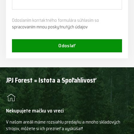
Odoslaním kontaktného formulára súhlasím so
spracovaním mnou poskytnutých údajov
Odoslať
JPJ Forest = Istota a Spoľahlivosť
Nekupujete mačku vo vreci
V našom areáli máme rozsiahlu predajňu a mnoho skladových
strojov, môžete si ich prezrieť a vyskúšať!