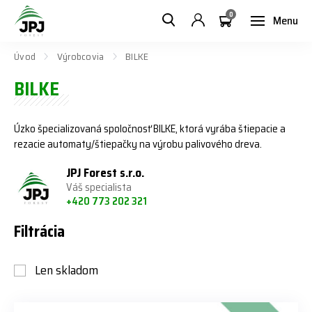
0
Menu
Úvod
Výrobcovia
BILKE
BILKE
Úzko špecializovaná spoločnosť BILKE, ktorá vyrába štiepacie a
rezacie automaty/štiepačky na výrobu palivového dreva.
JPJ Forest s.r.o.
Váš specialista
+420 773 202 321
Filtrácia
Len skladom