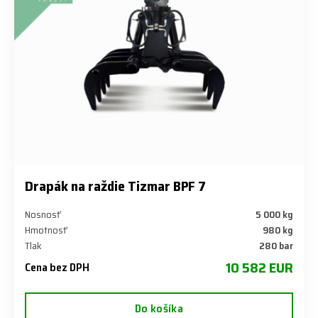
Drapák na raždie Tizmar BPF 7
Nosnosť
5 000 kg
Hmotnosť
980 kg
Tlak
280 bar
10 582 EUR
Cena bez DPH
Do košíka