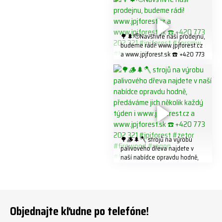
773 202 321 #jpjforest #regon
K8W5t7i6o ☎️ +420 773 202
#firewood
321 #jpjforest #forsmw
#firewood #
🌳🌲🫡Navštivte naší prodejnu,
budeme rádi! www.jpjforest.cz
a www.jpjforest.sk ☎️ +420 773
202 321 #jpjforest #forsmw
#biojack #regon #vahvajussi
🌳🪵🌲🪓 strojů na výrobu
palivového dřeva najdete v
naší nabídce opravdu hodně,
předáváme jich několik každý
týden ℹ️ www.jpjforest.cz a
www.jpjforest.sk ☎️ +420 773
202 321 #jpjforest #zetor
#firewood #regon
Objednajte kľudne po telefóne!
#firewoodproduction