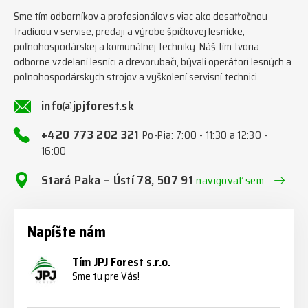
Sme tím odborníkov a profesionálov s viac ako desaťročnou
tradíciou v servise, predaji a výrobe špičkovej lesnícke,
poľnohospodárskej a komunálnej techniky. Náš tím tvoria
odborne vzdelaní lesníci a drevorubači, bývalí operátori lesných a
poľnohospodárskych strojov a vyškolení servisní technici.
info@jpjforest.sk
+420 773 202 321
Po-Pia: 7:00 - 11:30 a 12:30 -
16:00
Stará Paka – Ústí 78, 507 91
navigovať sem
Napíšte nám
Tím JPJ Forest s.r.o.
Sme tu pre Vás!