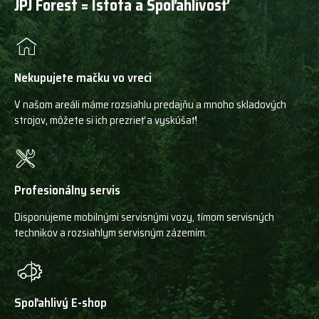
JPJ Forest = Istota a Spoľahlivosť
Nekupujete mačku vo vreci
V našom areáli máme rozsiahlu predajňu a mnoho skladových
strojov, môžete si ich prezrieť a vyskúšať!
Profesionálny servis
Disponujeme mobilnými servisnými vozy, tímom servisných
technikov a rozsiahlym servisným zázemím.
Spoľahlivý E-shop