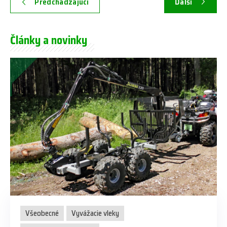
Predchádzajúci
Ďalší
Články a novinky
Všeobecné
Vyvážacie vleky