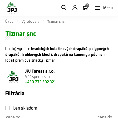
0
Menu
Úvod
Výrobcovia
Tizmar snc
Tizmar snc
Italský výrobce
lesnických kulatinových drapáků,
polypových
drapáků, trubkových kleští, drapáků na kameny
a
půdních
lopat
prémiové značky Tizmar.
JPJ Forest s.r.o.
Váš specialista
+420 773 202 321
Filtrácia
Len skladom
cena od
cena do