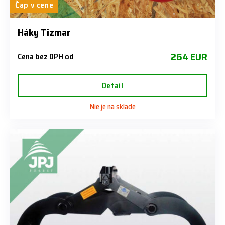
Čap v cene
Háky Tizmar
264 EUR
Cena bez DPH od
Detail
Nie je na sklade