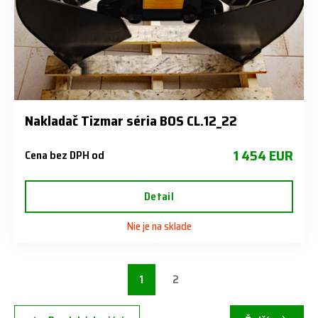
Nakladač Tizmar séria BOS CL.12_22
1 454 EUR
Cena bez DPH od
Detail
Nie je na sklade
1
2