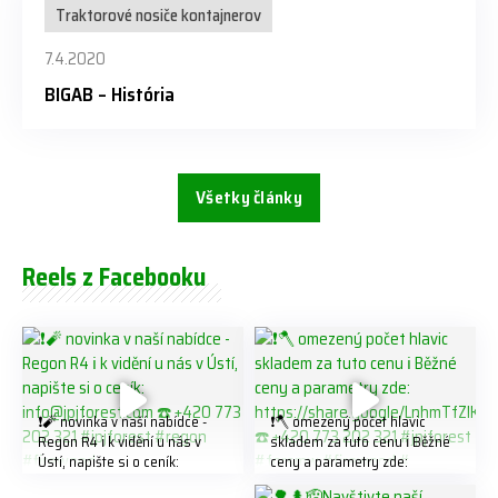
Traktorové nosiče kontajnerov
7.4.2020
BIGAB – História
Všetky články
Reels z Facebooku
❗️🧨 novinka v naší nabídce -
❗️🪓 omezený počet hlavic
Regon R4 ℹ️ k vidění u nás v
skladem za tuto cenu ℹ️ Běžné
Ústí, napište si o ceník:
ceny a parametry zde:
info@jpjforest.com ☎️ +420
https://share.google/LnhmTfZl