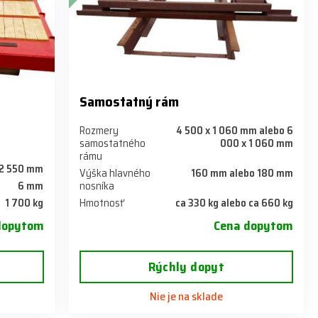
Samostatný rám
Rozmery
4 500 x 1 060 mm alebo 6
samostatného
000 x 1 060 mm
rámu
 2 550 mm
Výška hlavného
160 mm alebo 180 mm
6 mm
nosníka
1 700 kg
Hmotnosť
ca 330 kg alebo ca 660 kg
dopytom
Cena dopytom
Rýchly dopyt
Nie je na sklade