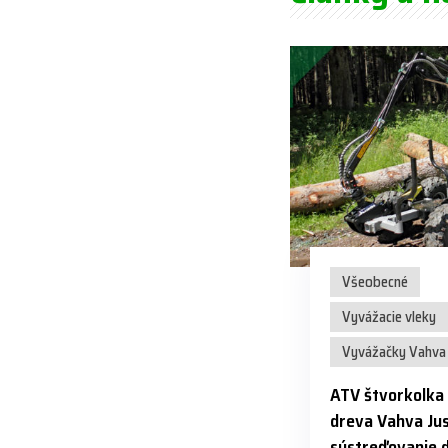
Všeobecné
Vyvážacie vleky
Vyvážačky Vahva 
ATV štvorkolka
dreva Vahva Jus
sústreďovanie 