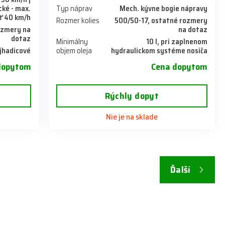
ké - max.
Typ náprav
Mech. kývne bogie nápravy
ť 40 km/h
Rozmer kolies
500/50-17, ostatné rozmery
rozmery na
na dotaz
dotaz
Minimálny
10 l, pri zaplnenom
jhadicové
objem oleja
hydraulickom systéme nosiča
dopytom
Cena dopytom
Rýchly dopyt
Nie je na sklade
Ďalší