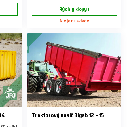
Rýchly dopyt
Nie je na sklade
 14
Traktorový nosič Bigab 12 – 15
 30 km/h |