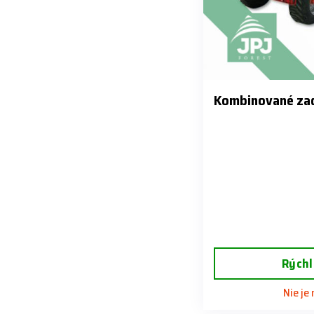
Kombinované za
Rýchl
Nie je