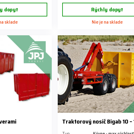
y dopyt
Rýchly dopyt
 na sklade
Nie je na sklade
verami
Traktorový nosič Bigab 10 –
Typ
Kývne - max.rýchlosť