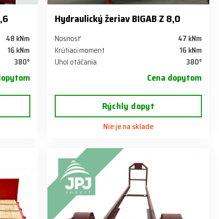
6,6
Hydraulický žeriav BIGAB Z 8,0
48 kNm
Nosnosť
47 kNm
16 kNm
Krútiaci moment
16 kNm
380°
Uhol otáčania
380°
dopytom
Cena dopytom
Rýchly dopyt
Nie je na sklade