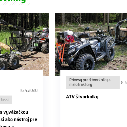
Prívesy pre štvorkolky a
8.
malotraktory
16.4.2020
ATV štvorkolky
Jussi
 s vyvážačkou
si ako nástroj pre
dreva z