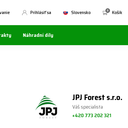
0
vanie
Prihlásiť sa
Slovensko
Košík
takty
Náhradní díly
JPJ Forest s.r.o.
Váš specialista
+420 773 202 321