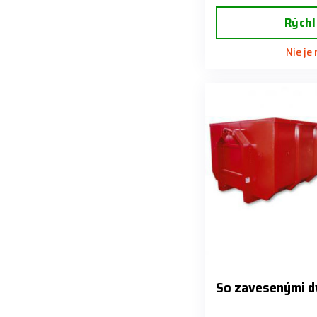
Rýchl
Nie je
So zavesenými d