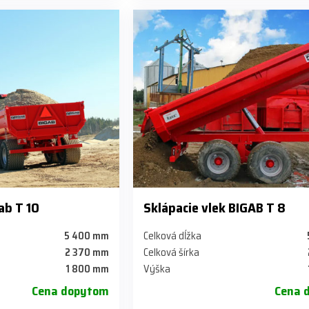
ab T 10
Sklápacie vlek BIGAB T 8
5 400 mm
Celková dĺžka
2 370 mm
Celková šírka
1 800 mm
Výška
Cena dopytom
Cena 