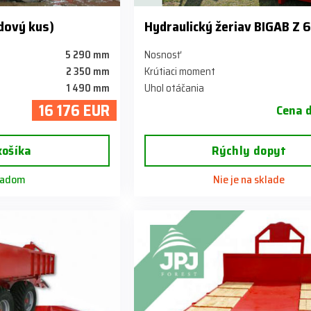
dový kus)
Hydraulický žeriav BIGAB Z 
5 290 mm
Nosnosť
2 350 mm
Krútiaci moment
1 490 mm
Uhol otáčania
16 176 EUR
Cena 
košíka
Rýchly dopyt
ladom
Nie je na sklade