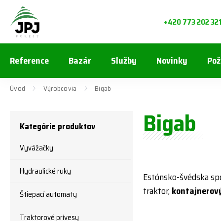
+420 773 202 32
Reference
Bazár
Služby
Novinky
Pož
Úvod
Výrobcovia
Bigab
Bigab
Kategórie produktov
Vyvážačky
Hydraulické ruky
Estónsko-švédska sp
traktor,
kontajnerov
Štiepací automaty
Traktorové prívesy