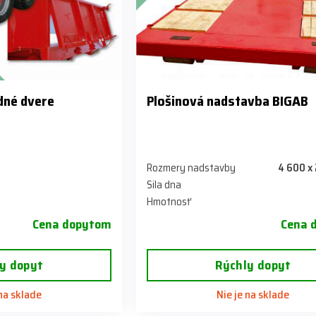
dné dvere
Plošinová nadstavba BIGAB
Rozmery nadstavby
4 600 x
Sila dna
Hmotnosť
Cena dopytom
Cena 
y dopyt
Rýchly dopyt
 na sklade
Nie je na sklade