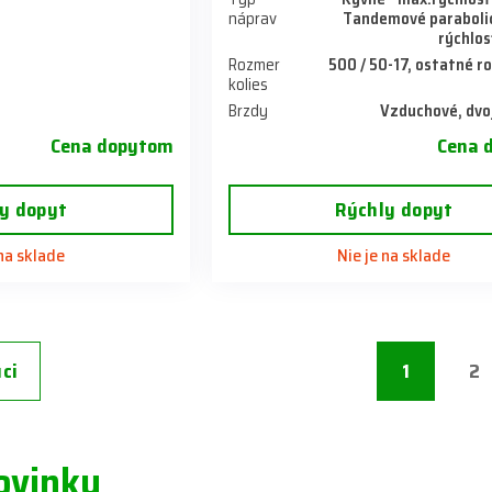
náprav
Tandemové parabolic
rýchlos
Rozmer
500 / 50-17, ostatné 
kolies
Brzdy
Vzduchové, dvo
Cena dopytom
Cena 
y dopyt
Rýchly dopyt
 na sklade
Nie je na sklade
ci
1
2
ovinky