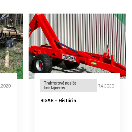
Traktorové nosiče
4.2020
7.4.2020
kontajnerov
BIGAB – História