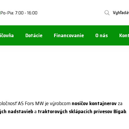
Vyhľadá
Po-Pia: 7:00 - 16:00
1
ičovňa
Dotácie
Financovanie
O nás
Kon
oločnosť AS Fors MW je výrobcom
nosičov kontajnerov
za
ých nadstavieb
a
traktorových sklápacích prívesov
Bigab
.