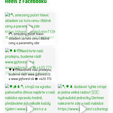
Reels z Facebooku
❗️🪓 omezený počet hlavic
skladem za tuto cenu ℹ️ Běžné
ceny a parametry zde:
https://share.google/LnhmTfZl
K8W5t7i6o ☎️ +420 773 202
321 #jpjforest #forsmw
#firewood #
🌳🌲🫡Navštivte naší prodejnu,
budeme rádi! www.jpjforest.cz
a www.jpjforest.sk ☎️ +420 773
202 321 #jpjforest #forsmw
#biojack #regon #vahvajussi