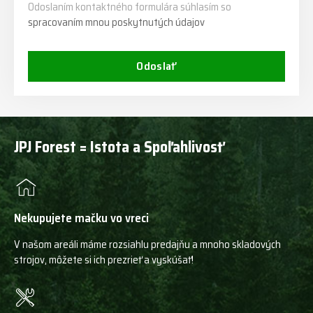
Odoslaním kontaktného formulára súhlasím so
spracovaním mnou poskytnutých údajov
Odoslať
JPJ Forest = Istota a Spoľahlivosť
Nekupujete mačku vo vreci
V našom areáli máme rozsiahlu predajňu a mnoho skladových
strojov, môžete si ich prezrieť a vyskúšať!