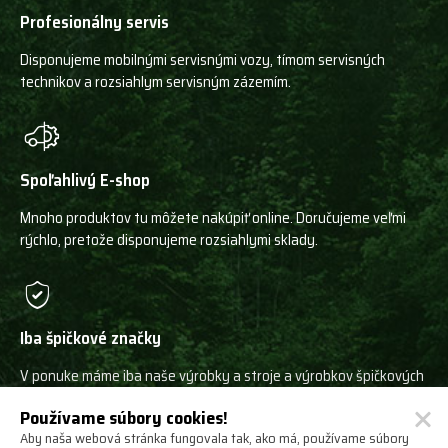
Profesionálny servis
Disponujeme mobilnými servisnými vozy, tímom servisných
technikov a rozsiahlym servisným zázemím.
Spoľahlivý E-shop
Mnoho produktov tu môžete nakúpiť online. Doručujeme veľmi
rýchlo, pretože disponujeme rozsiahlymi sklady.
Iba špičkové značky
V ponuke máme iba naše výrobky a stroje a výrobkov špičkových
svetových výrobcov!
Používame súbory cookies!
Aby naša webová stránka fungovala tak, ako má, používame súbory