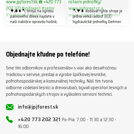
🌳🪵🌲🪓 strojů na výrobu
🪓🌳🌲 dodávat tyhle stroje je
palivového dřeva najdete v
jedna velká radost 🇩🇪
naší nabídce opravdu hodně,
hydraulické jednotky Deitmer
předáváme jich několik každý
naleznete zde v naší nabídce:
týden ℹ️ www.jpjforest.cz a
https://www.jpjforest.cz/kateg
www.jpjforest.sk ☎️ +420 773
orie/multifunkcni-rotacni-
202 321 #jpjforest #zetor
jednotky/ www.jpjforest.cz a
#firewood #regon
www.jpjforest.sk #jpjforest
Objednajte kľudne po telefóne!
#firewoodproduction
#firewood #deitmer
Sme tím odborníkov a profesionálov s viac ako desaťročnou
tradíciou v servise, predaji a výrobe špičkovej lesnícke,
poľnohospodárskej a komunálnej techniky. Náš tím tvoria
odborne vzdelaní lesníci a drevorubači, bývalí operátori lesných a
poľnohospodárskych strojov a vyškolení servisní technici.
info@jpjforest.sk
+420 773 202 321
Po-Pia: 7:00 - 11:30 a 12:30 -
16:00