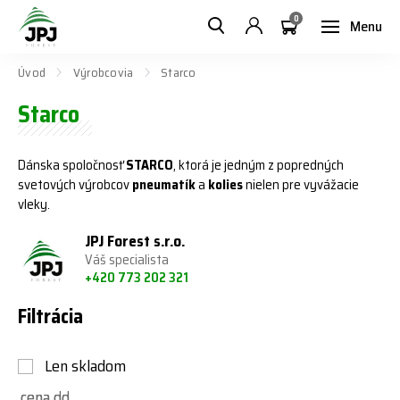
0
Menu
Úvod
Výrobcovia
Starco
Starco
Dánska spoločnosť
STARCO
, ktorá je jedným z popredných
svetových výrobcov
pneumatík
a
kolies
nielen pre vyvážacie
vleky.
JPJ Forest s.r.o.
Váš specialista
+420 773 202 321
Filtrácia
Len skladom
cena od
cena do