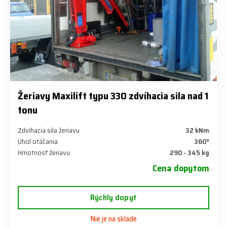
Žeriavy Maxilift typu 330 zdvíhacia sila nad 1
tonu
Zdvíhacia sila žeriavu
32 kNm
Uhol otáčania
360°
Hmotnosť žeriavu
290 - 345 kg
Cena dopytom
Rýchly dopyt
Nie je na sklade