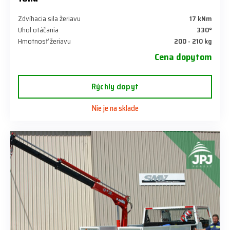
Zdvíhacia sila žeriavu
17 kNm
Uhol otáčania
330°
Hmotnosť žeriavu
200 - 210 kg
Cena dopytom
Rýchly dopyt
Nie je na sklade