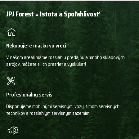
JPJ Forest = Istota a Spoľahlivosť
Nekupujete mačku vo vreci
V našom areáli máme rozsiahlu predajňu a mnoho skladových
strojov, môžete si ich prezrieť a vyskúšať!
Profesionálny servis
Disponujeme mobilnými servisnými vozy, tímom servisných
technikov a rozsiahlym servisným zázemím.