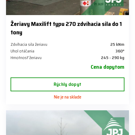
Žeriavy Maxilift typu 270 zdvíhacia sila do 1
tony
Zdvíhacia sila žeriavu
25 kNm
Uhol otáčania
360°
Hmotnosť žeriavu
245 - 290 kg
Cena dopytom
Rýchly dopyt
Nie je na sklade