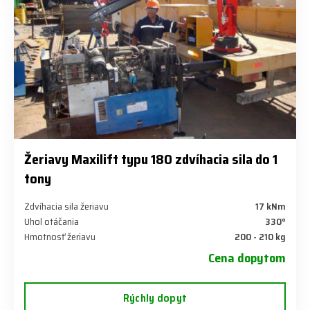
Žeriavy Maxilift typu 180 zdvíhacia sila do 1
tony
Zdvíhacia sila žeriavu
17 kNm
Uhol otáčania
330°
Hmotnosť žeriavu
200 - 210 kg
Cena dopytom
Rýchly dopyt