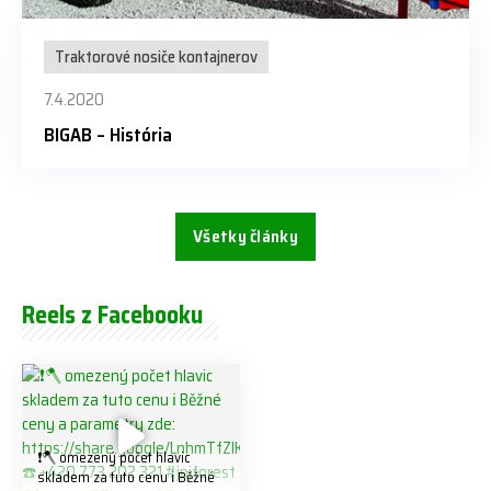
Traktorové nosiče kontajnerov
7.4.2020
BIGAB – História
Všetky články
Reels z Facebooku
❗️🪓 omezený počet hlavic
skladem za tuto cenu ℹ️ Běžné