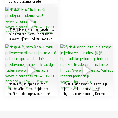
ceny a parametry zde:
https://share.google/LnhmTfZl
K8W5t7i6o ☎️ +420 773 202
321 #jpjforest #forsmw
#firewood #
🌳🌲🫡Navštivte naší prodejnu,
budeme rádi! www.jpjforest.cz
a www.jpjforest.sk ☎️ +420 773
202 321 #jpjforest #forsmw
#biojack #regon #vahvajussi
🌳🪵🌲🪓 strojů na výrobu
🪓🌳🌲 dodávat tyhle stroje je
palivového dřeva najdete v
jedna velká radost 🇩🇪
naší nabídce opravdu hodně,
hydraulické jednotky Deitmer
předáváme jich několik každý
naleznete zde v naší nabídce:
týden ℹ️ www.jpjforest.cz a
https://www.jpjforest.cz/kateg
www.jpjforest.sk ☎️ +420 773
orie/multifunkcni-rotacni-
202 321 #jpjforest #zetor
jednotky/ www.jpjforest.cz a
#firewood #regon
www.jpjforest.sk #jpjforest