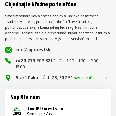
Objednajte kľudne po telefóne!
#firewoodproduction
#firewood #deitmer
Sme tím odborníkov a profesionálov s viac ako desaťročnou
tradíciou v servise, predaji a výrobe špičkovej lesnícke,
poľnohospodárskej a komunálnej techniky. Náš tím tvoria
odborne vzdelaní lesníci a drevorubači, bývalí operátori lesných a
poľnohospodárskych strojov a vyškolení servisní technici.
info@jpjforest.sk
+420 773 202 321
Po-Pia: 7:00 - 11:30 a 12:30 -
16:00
Stará Paka – Ústí 78, 507 91
navigovať sem
Napíšte nám
Tím JPJ Forest s.r.o.
Sme tu pre Vás!