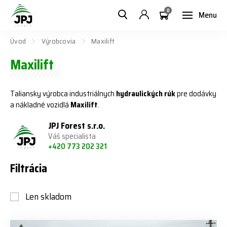
0
Menu
Úvod
Výrobcovia
Maxilift
Maxilift
Taliansky výrobca industriálnych
hydraulických rúk
pre dodávky
a nákladné vozidlá
Maxilift
.
JPJ Forest s.r.o.
Váš specialista
+420 773 202 321
Filtrácia
Len skladom