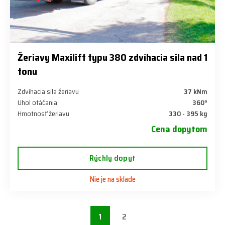
Žeriavy Maxilift typu 380 zdvíhacia sila nad 1
tonu
Zdvíhacia sila žeriavu
37 kNm
Uhol otáčania
360°
Hmotnosť žeriavu
330 - 395 kg
Cena dopytom
Rýchly dopyt
Nie je na sklade
1
2