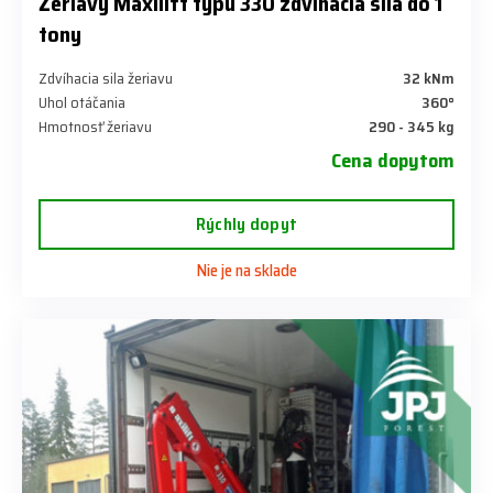
Žeriavy Maxilift typu 330 zdvíhacia sila do 1
tony
Zdvíhacia sila žeriavu
32 kNm
Uhol otáčania
360°
Hmotnosť žeriavu
290 - 345 kg
Cena dopytom
Rýchly dopyt
Nie je na sklade