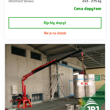
Hmotnosť žeriavu
245 - 275 kg
Cena dopytom
Rýchly dopyt
Nie je na sklade