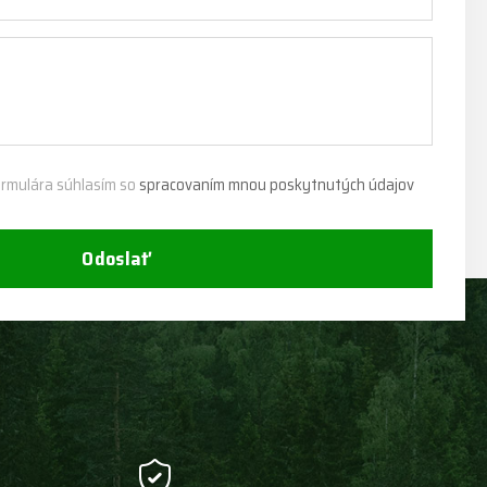
rmulára súhlasím so
spracovaním mnou poskytnutých údajov
Odoslať