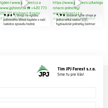
🌳🪵🌲🪓 strojů na výrobu
🪓🌳🌲 dodávat tyhle stroje je
palivového dřeva najdete v naší
jedna velká radost 🇩🇪
nabídce opravdu hodně,
hydraulické jednotky Deitmer
předáváme jich několik každý
naleznete zde v naší nabídce:
týden ℹ️ www.jpjforest.cz a
https://www.jpjforest.cz/kategori
www.jpjforest.sk ☎️ +420 773
e/multifunkcni-rotacni-jednotky/
202 321 #jpjforest #zetor
www.jpjforest.cz a
#firewood #regon
www.jpjforest.sk #jpjforest
#firewoodproduction
#firewood #deitmer
Tím JPJ Forest s.r.o.
Sme tu pre Vás!