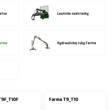
nstvo
Lesnícke nadstavby
Farma
Hydraulickej ruky Farma
T9F_T10F
Farma T9_T10