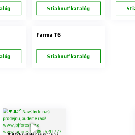
alóg
Stiahnuť katalóg
Sti
Farma T6
alóg
Stiahnuť katalóg
🌳🌲🫡Navštivte naší prodejnu,