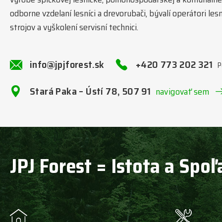
odborne vzdelaní lesníci a drevorubači, bývalí operátori l
strojov a vyškolení servisní technici.
info@jpjforest.sk
+420 773 202 321
P
Stará Paka – Ústí 78, 507 91
navigovať sem
JPJ Forest = Istota a Spoľ