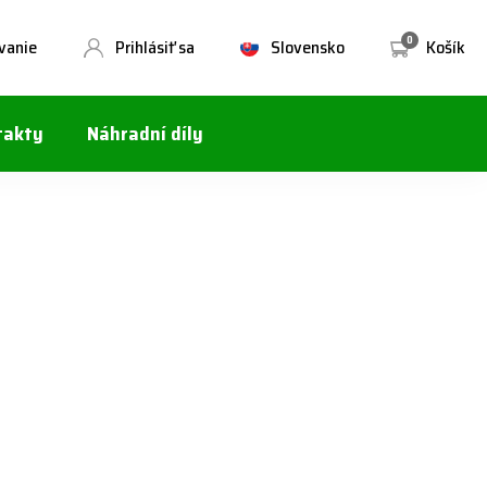
0
vanie
Prihlásiť sa
Slovensko
Košík
takty
Náhradní díly