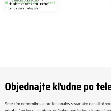
skladem za tuto cenu ℹ️ Běžné
ceny a parametry zde:
https://share.google/LnhmTfZlK
8W5t7i6o ☎️ +420 773 202 321
#jpjforest #forsmw #firewood
#
Objednajte kľudne po tel
Sme tím odborníkov a profesionálov s viac ako desaťročnou t
výrobe špičkovej lesnícke, poľnohospodárskej a komunálnej