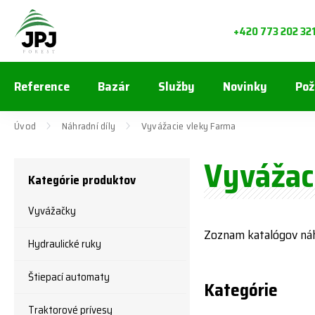
+420 773 202 32
Reference
Bazár
Služby
Novinky
Pož
Úvod
Náhradní díly
Vyvážacie vleky Farma
Vyvážac
Kategórie produktov
Vyvážačky
Zoznam katalógov náh
Hydraulické ruky
Štiepací automaty
Kategórie
Traktorové prívesy