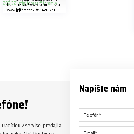
budeme rádi! www.jpjforest.cz a
www.jpjforest.sk ☎️ +420 773
202 321 #jpjforest #forsmw
#biojack #regon #vahvajussi
Napíšte nám
efóne!
radíciou v servise, predaji a
 techniky. Náš tím tvoria