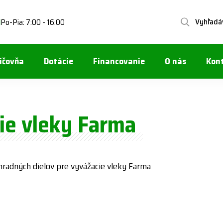
Vyhľadá
Po-Pia: 7:00 - 16:00
1
ičovňa
Dotácie
Financovanie
O nás
Kon
ie vleky Farma
radných dielov pre vyvážacie vleky Farma