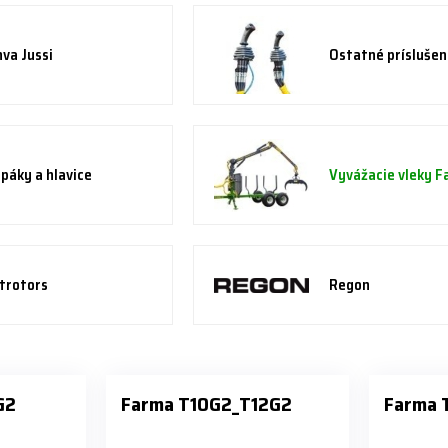
va Jussi
Ostatné prísluše
páky a hlavice
Vyvážacie vleky 
trotors
Regon
G2
Farma T10G2_T12G2
Farma 