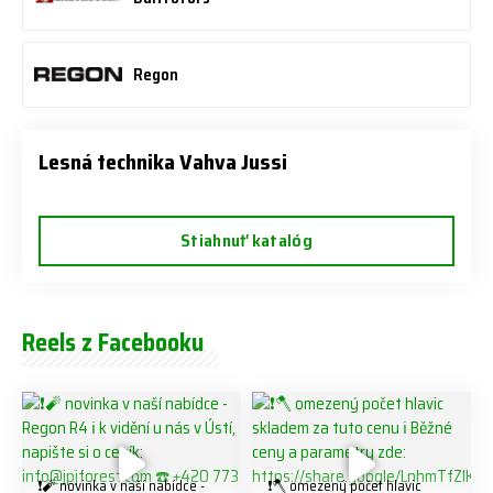
Regon
Lesná technika Vahva Jussi
Stiahnuť katalóg
Reels z Facebooku
❗️🧨 novinka v naší nabídce -
❗️🪓 omezený počet hlavic