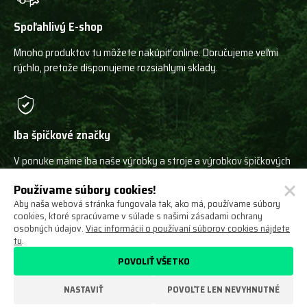
Spoľahlivý E-shop
Mnoho produktov tu môžete nakúpiť online. Doručujeme veľmi
rýchlo, pretože disponujeme rozsiahlymi sklady.
Iba špičkové značky
V ponuke máme iba naše výrobky a stroje a výrobkov špičkových
svetových výrobcov!
Používame súbory cookies!
Aby naša webová stránka fungovala tak, ako má, používame súbory
cookies, ktoré spracúvame v súlade s našimi zásadami ochrany
osobných údajov.
Viac informácií o používaní súborov cookies nájdete
tu
.
Ochrana osobných údajov
Obchodné podmienky
POVOLIŤ VŠETKO
Odstúpenie od zmluvy
O nás
Nastavení cookies
NASTAVIŤ
POVOĽTE LEN NEVYHNUTNÉ
VYROBILO