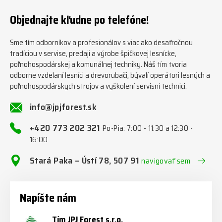
202 321 #jpjforest #zetor
#firewood #regon
Objednajte kľudne po telefóne!
#firewoodproduction
Sme tím odborníkov a profesionálov s viac ako desaťročnou
tradíciou v servise, predaji a výrobe špičkovej lesnícke,
poľnohospodárskej a komunálnej techniky. Náš tím tvoria
odborne vzdelaní lesníci a drevorubači, bývalí operátori lesných a
poľnohospodárskych strojov a vyškolení servisní technici.
info@jpjforest.sk
+420 773 202 321
Po-Pia: 7:00 - 11:30 a 12:30 -
16:00
Stará Paka – Ústí 78, 507 91
navigovať sem
Napíšte nám
Tím JPJ Forest s.r.o.