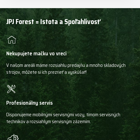
JPJ Forest = Istota a Spoľahlivosť
Nekupujete mačku vo vreci
V našom areáli máme rozsiahlu predajňu a mnoho skladových
strojov, môžete si ich prezrieť a vyskúšať!
Profesionálny servis
Disponujeme mobilnými servisnými vozy, tímom servisných
technikov a rozsiahlym servisným zázemím.