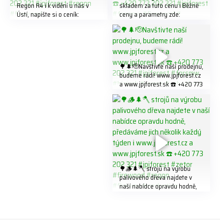
Regon R4 ℹ️ k vidění u nás v
skladem za tuto cenu ℹ️ Běžné
Ústí, napište si o ceník:
ceny a parametry zde:
info@jpjforest.com ☎️ +420
https://share.google/LnhmTfZl
773 202 321 #jpjforest #regon
K8W5t7i6o ☎️ +420 773 202
#firewood
321 #jpjforest #forsmw
#firewood #
🌳🌲🫡Navštivte naší prodejnu,
budeme rádi! www.jpjforest.cz
a www.jpjforest.sk ☎️ +420 773
202 321 #jpjforest #forsmw
#biojack #regon #vahvajussi
🌳🪵🌲🪓 strojů na výrobu
palivového dřeva najdete v
naší nabídce opravdu hodně,
předáváme jich několik každý
týden ℹ️ www.jpjforest.cz a
www.jpjforest.sk ☎️ +420 773