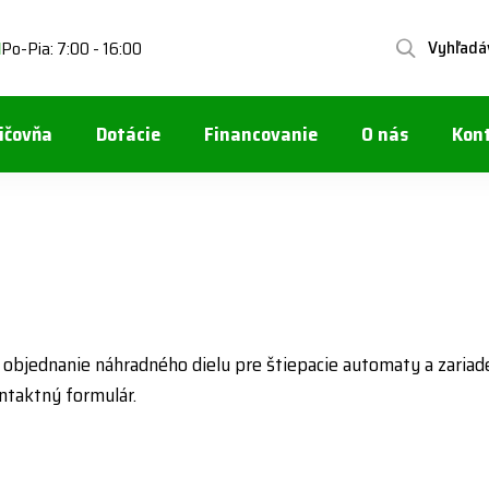
Vyhľadá
Po-Pia: 7:00 - 16:00
1
ičovňa
Dotácie
Financovanie
O nás
Kon
 objednanie náhradného dielu pre štiepacie automaty a zariad
ntaktný formulár.