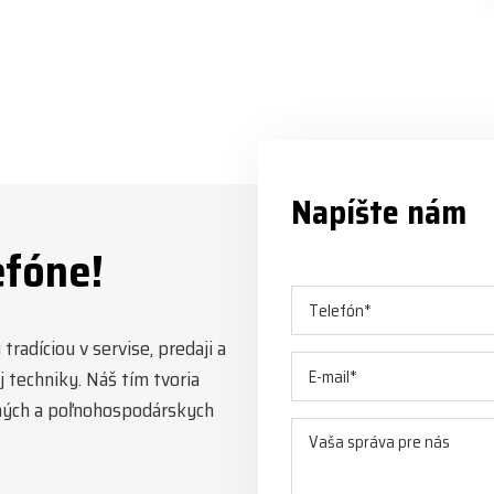
Napíšte nám
efóne!
radíciou v servise, predaji a
 techniky. Náš tím tvoria
esných a poľnohospodárskych