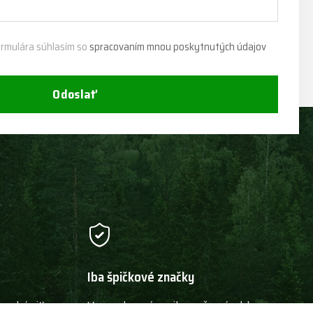
rmulára súhlasím so
spracovaním mnou poskytnutých údajov
Odoslať
Iba špičkové značky
 nakúpiť
V ponuke máme iba naše výrobky a