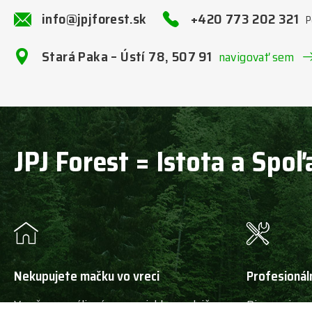
info@jpjforest.sk
+420 773 202 321
P
Stará Paka – Ústí 78, 507 91
navigovať sem
JPJ Forest = Istota a Spoľ
Nekupujete mačku vo vreci
Profesionál
V našom areáli máme rozsiahlu predajňu
Disponujeme