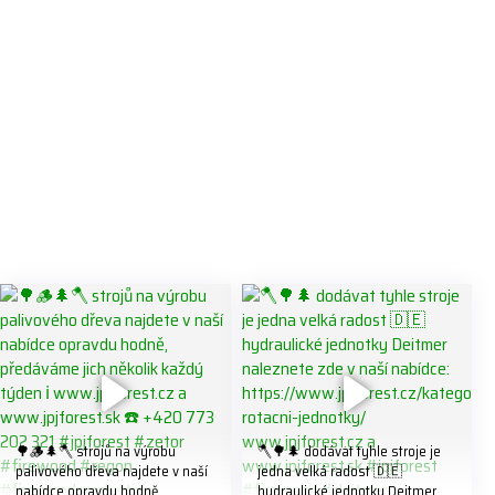
🌳🪵🌲🪓 strojů na výrobu
🪓🌳🌲 dodávat tyhle stroje je
palivového dřeva najdete v naší
jedna velká radost 🇩🇪
nabídce opravdu hodně,
hydraulické jednotky Deitmer