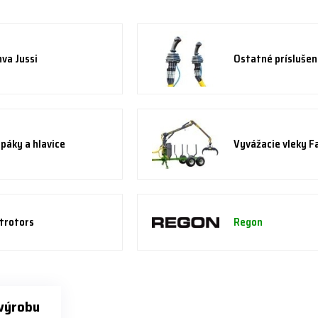
va Jussi
Ostatné prísluše
páky a hlavice
Vyvážacie vleky 
trotors
Regon
 výrobu