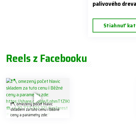
palivového drev
Stiahnuť kat
Reels z Facebooku
❗️🪓 omezený počet hlavic
skladem za tuto cenu ℹ️ Běžné
ceny a parametry zde:
https://share.google/LnhmTfZlK
8W5t7i6o ☎️ +420 773 202 321
#jpjforest #forsmw #firewood