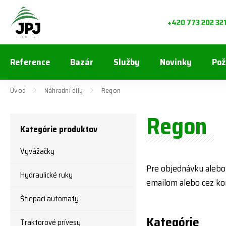
+420 773 202 32
Reference
Bazár
Služby
Novinky
Pož
Úvod
Náhradní díly
Regon
Regon
Kategórie produktov
Vyvážačky
Pre objednávku alebo
Hydraulické ruky
emailom alebo cez ko
Štiepací automaty
Kategórie
Traktorové prívesy