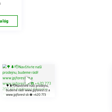
a
alóg
🌳🌲🫡Navštivte naší prodejnu,
budeme rádi! www.jpjforest.cz a
www.jpjforest.sk ☎️ +420 773
202 321 #jpjforest #forsmw
#biojack #regon #vahvajussi