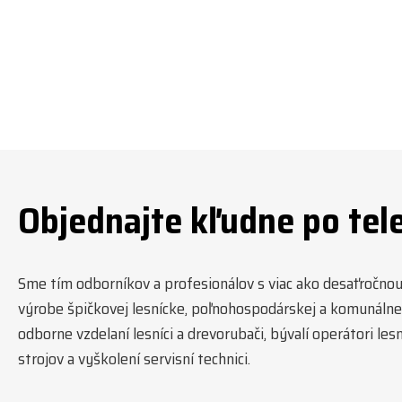
#
Objednajte kľudne po tel
Sme tím odborníkov a profesionálov s viac ako desaťročnou t
výrobe špičkovej lesnícke, poľnohospodárskej a komunálnej
odborne vzdelaní lesníci a drevorubači, bývalí operátori l
strojov a vyškolení servisní technici.