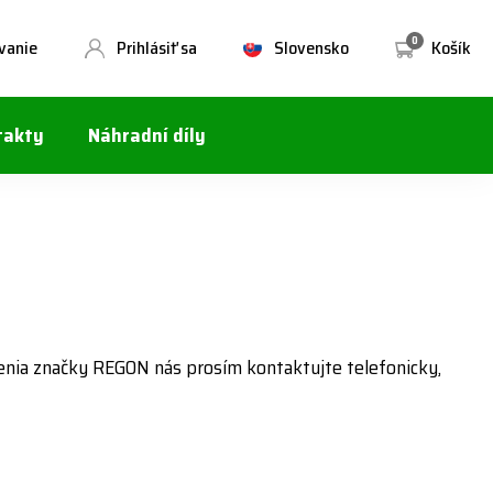
0
vanie
Prihlásiť sa
Slovensko
Košík
takty
Náhradní díly
enia značky REGON nás prosím kontaktujte telefonicky,