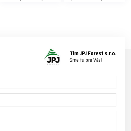
předáváme jich několik každý
naleznete zde v naší nabídce:
týden ℹ️ www.jpjforest.cz a
https://www.jpjforest.cz/kategori
www.jpjforest.sk ☎️ +420 773
e/multifunkcni-rotacni-jednotky/
202 321 #jpjforest #zetor
www.jpjforest.cz a
#firewood #regon
www.jpjforest.sk #jpjforest
#firewoodproduction
#firewood #deitmer
Tím JPJ Forest s.r.o.
Sme tu pre Vás!