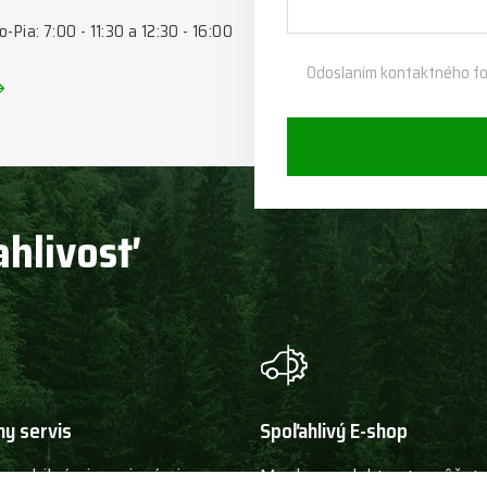
o-Pia: 7:00 - 11:30 a 12:30 - 16:00
Odoslaním kontaktného fo
ahlivosť
ny servis
Spoľahlivý E-shop
 mobilnými servisnými vozy,
Mnoho produktov tu môžete