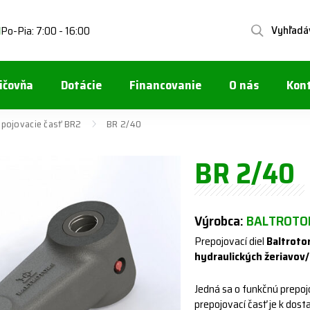
Vyhľadá
Po-Pia: 7:00 - 16:00
1
ičovňa
Dotácie
Financovanie
O nás
Kon
epojovacie časť BR2
BR 2/40
BR 2/40
Výrobca:
BALTROTOR
Prepojovací diel
Baltroto
hydraulických žeriavov/
Jedná sa o funkčnú prepo
prepojovací časť je k dost