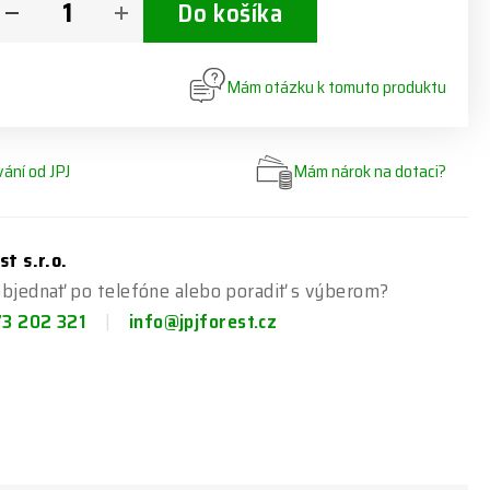
Do košíka
Mám otázku k tomuto produktu
ání od JPJ
Mám nárok na dotaci?
st s.r.o.
bjednať po telefóne alebo poradiť s výberom?
73 202 321
info@jpjforest.cz