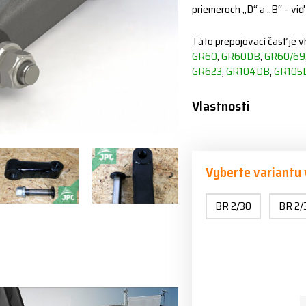
priemeroch „D“ a „B“ – viď
Táto prepojovací časť je 
GR60
,
GR60DB
,
GR60/69
GR623
,
GR104DB
,
GR105
Vlastnosti
Vyberte variantu
BR 2/30
BR 2/