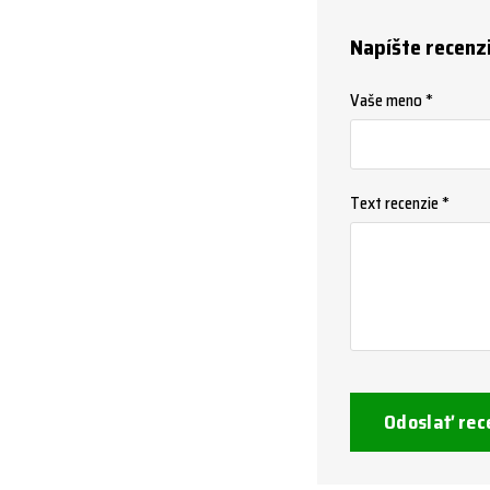
Napíšte recenz
Vaše meno *
Text recenzie *
Odoslať rec