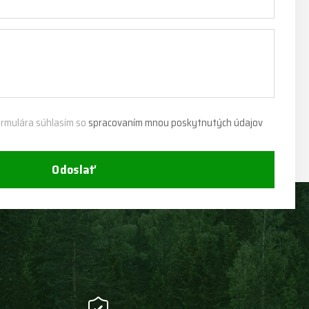
rmulára súhlasím so
spracovaním mnou poskytnutých údajov
Odoslať