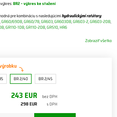
 výkres:
BR2 – výkres ke stažení
vhodná pre kombináciu s nasledujúcimi
hydraulickými rotátory
:
,
GR60/69DB
,
GR60/78
,
GR603
,
GR603DB
,
GR603-2
,
GR603-2DB
,
DB
,
GR110-1DB
,
GR110-2DB
,
GRS10
,
HR6
Zobraziť všetko
 výrobku
35
BR 2/40
BR 2/45
243 EUR
bez DPH
298 EUR
s DPH