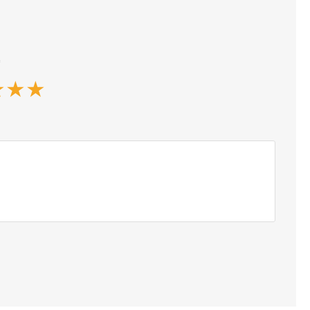
*
★
★
★