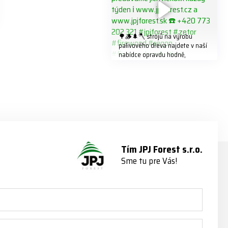
🌳🪵🌲🪓 strojů na výrobu
palivového dřeva najdete v naší
nabídce opravdu hodně,
předáváme jich několik každý
týden ℹ️ www.jpjforest.cz a
www.jpjforest.sk ☎️ +420 773
202 321 #jpjforest #zetor
#firewood #regon
#firewoodproduction
Tím JPJ Forest s.r.o.
Sme tu pre Vás!