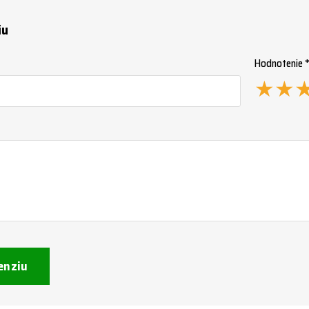
iu
Hodnotenie 
★
★
enziu