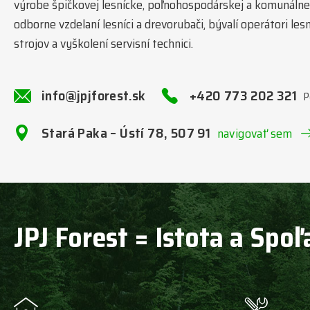
výrobe špičkovej lesnícke, poľnohospodárskej a komunálnej
odborne vzdelaní lesníci a drevorubači, bývalí operátori l
strojov a vyškolení servisní technici.
info@jpjforest.sk
+420 773 202 321
P
Stará Paka – Ústí 78, 507 91
navigovať sem
JPJ Forest = Istota a Spoľ