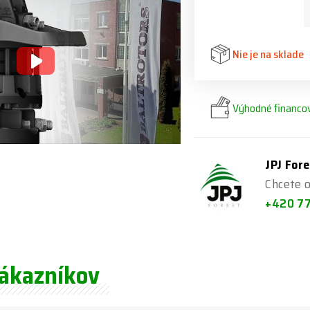
Nie je na sklade
Výhodné financov
JPJ Fore
Chcete o
+420 7
zákazníkov