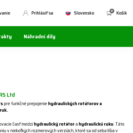
0
vanie
Prihlásiť sa
Slovensko
Košík
takty
Náhradní díly
S Ltd
rs
pre funkčné prepojenie
hydraulických rotátorov a
ruk.
jovacie časť medzi
hydraulický rotátor
a
hydraulickú ruku
. Táto
aniu v niekoľkých rozmerových verziách, ktoré sa od seba líšia v