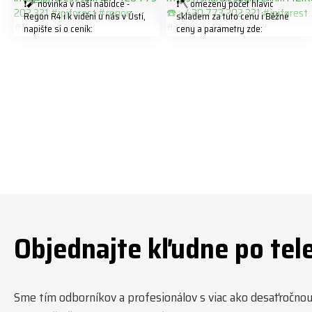
❗️🧨 novinka v naší nabídce -
❗️🪓 omezený počet hlavic
Regon R4 ℹ️ k vidění u nás v Ústí,
skladem za tuto cenu ℹ️ Běžné
napište si o ceník:
ceny a parametry zde:
info@jpjforest.com ☎️ +420 773
https://share.google/LnhmTfZlK
202 321 #jpjforest #regon
8W5t7i6o ☎️ +420 773 202 321
#firewood
#jpjforest #forsmw #firewood
#
Objednajte kľudne po tel
Sme tím odborníkov a profesionálov s viac ako desaťročnou t