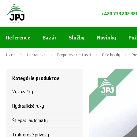
+420 773 202 32
Reference
Bazár
Služby
Novinky
Pož
Úvod
Hydraulika
Prepojovacie časti
Bez brzdy
Pr
Kategórie produktov
Vyvážačky
Hydraulické ruky
Štiepací automaty
Traktorové prívesy