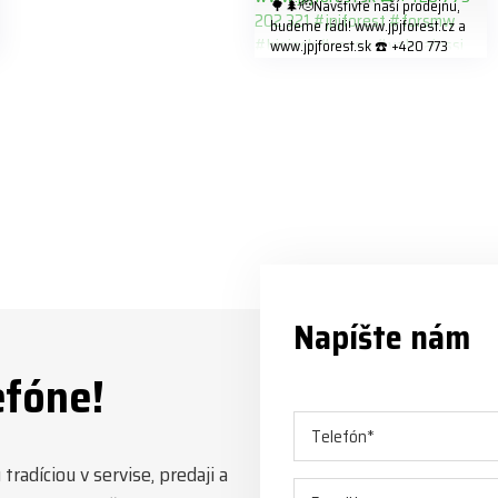
🌳🌲🫡Navštivte naší prodejnu,
budeme rádi! www.jpjforest.cz a
www.jpjforest.sk ☎️ +420 773
202 321 #jpjforest #forsmw
#biojack #regon #vahvajussi
Napíšte nám
efóne!
radíciou v servise, predaji a