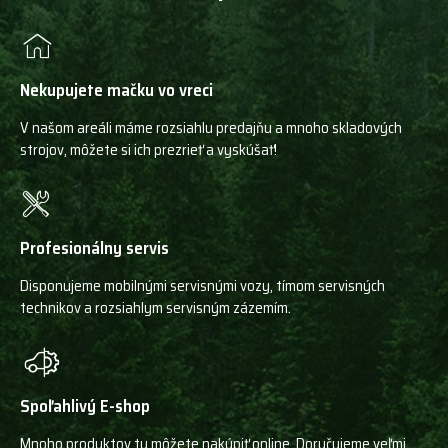
Nekupujete mačku vo vreci
V našom areáli máme rozsiahlu predajňu a mnoho skladových
strojov, môžete si ich prezrieť a vyskúšať!
Profesionálny servis
Disponujeme mobilnými servisnými vozy, tímom servisných
technikov a rozsiahlym servisným zázemím.
Spoľahlivý E-shop
Mnoho produktov tu môžete nakúpiť online. Doručujeme veľmi