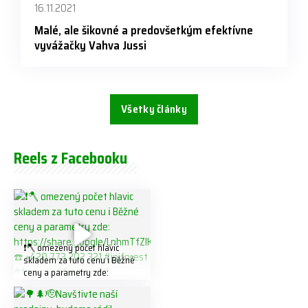
16.11.2021
Malé, ale šikovné a predovšetkým efektívne
vyvážačky Vahva Jussi
Všetky články
Reels z Facebooku
❗️🪓 omezený počet hlavic
skladem za tuto cenu ℹ️ Běžné
ceny a parametry zde:
https://share.google/LnhmTfZl
K8W5t7i6o ☎️ +420 773 202