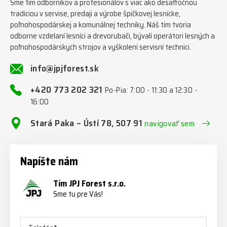
Sme tím odborníkov a profesionálov s viac ako desaťročnou
tradíciou v servise, predaji a výrobe špičkovej lesnícke,
poľnohospodárskej a komunálnej techniky. Náš tím tvoria
odborne vzdelaní lesníci a drevorubači, bývalí operátori lesných a
poľnohospodárskych strojov a vyškolení servisní technici.
info@jpjforest.sk
+420 773 202 321
Po-Pia: 7:00 - 11:30 a 12:30 -
16:00
Stará Paka – Ústí 78, 507 91
navigovať sem
Napíšte nám
Tím JPJ Forest s.r.o.
Sme tu pre Vás!