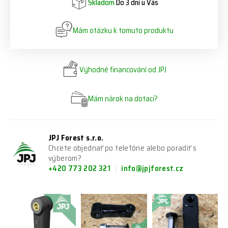
Skladom
Do 3 dní u Vás
Mám otázku k tomuto produktu
Výhodné financování od JPJ
Mám nárok na dotaci?
JPJ Forest s.r.o.
Chcete objednať po telefóne alebo poradiť s
výberom?
+420 773 202 321
info@jpjforest.cz