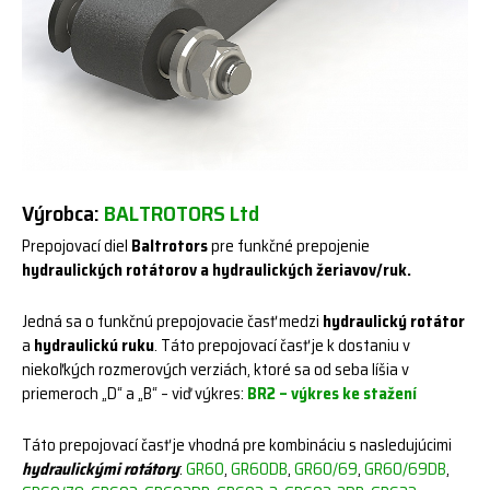
Výrobca:
BALTROTORS Ltd
Prepojovací diel
Baltrotors
pre funkčné prepojenie
hydraulických rotátorov a hydraulických žeriavov/ruk.
Jedná sa o funkčnú prepojovacie časť medzi
hydraulický rotátor
a
hydraulickú ruku
. Táto prepojovací časť je k dostaniu v
niekoľkých rozmerových verziách, ktoré sa od seba líšia v
priemeroch „D“ a „B“ – viď výkres:
BR2 – výkres ke stažení
Táto prepojovací časť je vhodná pre kombináciu s nasledujúcimi
hydraulickými rotátory
:
GR60
,
GR60DB
,
GR60/69
,
GR60/69DB
,