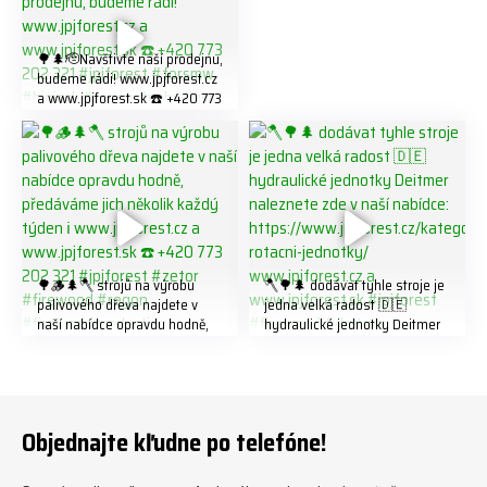
321 #jpjforest #forsmw
#firewood #
🌳🌲🫡Navštivte naší prodejnu,
budeme rádi! www.jpjforest.cz
a www.jpjforest.sk ☎️ +420 773
202 321 #jpjforest #forsmw
#biojack #regon #vahvajussi
🌳🪵🌲🪓 strojů na výrobu
🪓🌳🌲 dodávat tyhle stroje je
palivového dřeva najdete v
jedna velká radost 🇩🇪
naší nabídce opravdu hodně,
hydraulické jednotky Deitmer
předáváme jich několik každý
naleznete zde v naší nabídce:
týden ℹ️ www.jpjforest.cz a
https://www.jpjforest.cz/kateg
www.jpjforest.sk ☎️ +420 773
orie/multifunkcni-rotacni-
202 321 #jpjforest #zetor
jednotky/ www.jpjforest.cz a
#firewood #regon
www.jpjforest.sk #jpjforest
Objednajte kľudne po telefóne!
#firewoodproduction
#firewood #deitmer