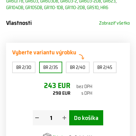
GR60/78
,
GR603
,
GR603DB
,
GR603-2
,
GR603-2DB
,
GR623
,
GR104DB
,
GR105DB
,
GR110-1DB
,
GR110-2DB
,
GRS10
,
HR6
Vlastnosti
Zobraziť všetko
Vyberte variantu výrobku
BR 2/30
BR 2/35
BR 2/40
BR 2/45
243 EUR
bez DPH
298 EUR
s DPH
Do košíka