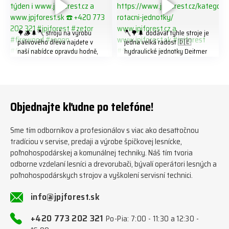
🌳🪵🌲🪓 strojů na výrobu
🪓🌳🌲 dodávat tyhle stroje je
palivového dřeva najdete v
jedna velká radost 🇩🇪
naší nabídce opravdu hodně,
hydraulické jednotky Deitmer
předáváme jich několik každý
naleznete zde v naší nabídce:
týden ℹ️ www.jpjforest.cz a
https://www.jpjforest.cz/kateg
www.jpjforest.sk ☎️ +420 773
orie/multifunkcni-rotacni-
202 321 #jpjforest #zetor
jednotky/ www.jpjforest.cz a
#firewood #regon
www.jpjforest.sk #jpjforest
Objednajte kľudne po telefóne!
#firewoodproduction
#firewood #deitmer
Sme tím odborníkov a profesionálov s viac ako desaťročnou
tradíciou v servise, predaji a výrobe špičkovej lesnícke,
poľnohospodárskej a komunálnej techniky. Náš tím tvoria
odborne vzdelaní lesníci a drevorubači, bývalí operátori lesných a
poľnohospodárskych strojov a vyškolení servisní technici.
info@jpjforest.sk
+420 773 202 321
Po-Pia: 7:00 - 11:30 a 12:30 -