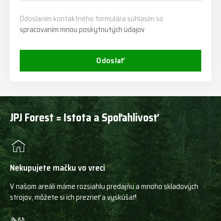
Odoslaním kontaktného formulára súhlasím so
spracovaním mnou poskytnutých údajov
Odoslať
JPJ Forest = Istota a Spoľahlivosť
Nekupujete mačku vo vreci
V našom areáli máme rozsiahlu predajňu a mnoho skladových
strojov, môžete si ich prezrieť a vyskúšať!