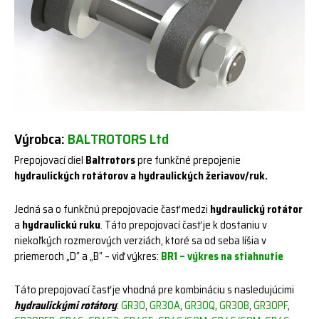
Výrobca:
BALTROTORS Ltd
Prepojovací diel
Baltrotors
pre funkčné prepojenie
hydraulických rotátorov a hydraulických žeriavov/ruk.
Jedná sa o funkčnú prepojovacie časť medzi
hydraulický rotátor
a
hydraulickú ruku
. Táto prepojovací časť je k dostaniu v
niekoľkých rozmerových verziách, ktoré sa od seba líšia v
priemeroch „D“ a „B“ – viď výkres:
BR1 – výkres
na stiahnutie
Táto prepojovací časť je vhodná pre kombináciu s nasledujúcimi
hydraulickými rotátory
:
GR30
,
GR30A
,
GR30Q
,
GR30B
,
GR30PF
,