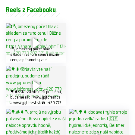
Reels z Facebooku
❗️🪓 omezený počet hlavic
skladem za tuto cenu ℹ️ Běžné
ceny a parametry zde:
https://share.google/LnhmTfZl
K8W5t7i6o ☎️ +420 773 202
321 #jpjforest #forsmw
#firewood #
🌳🌲🫡Navštivte naší prodejnu,
budeme rádi! www.jpjforest.cz
a www.jpjforest.sk ☎️ +420 773
202 321 #jpjforest #forsmw
#biojack #regon #vahvajussi