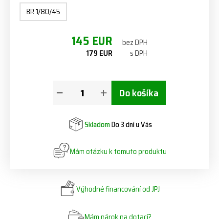
BR 1/80/45
145 EUR
bez DPH
179 EUR
s DPH
Do košíka
Skladom
Do 3 dní u Vás
Mám otázku k tomuto produktu
Výhodné financování od JPJ
Mám nárok na dotaci?