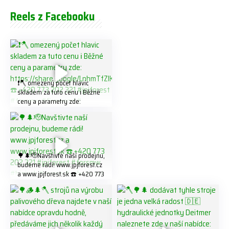
Reels z Facebooku
❗️🪓 omezený počet hlavic
skladem za tuto cenu ℹ️ Běžné
ceny a parametry zde:
https://share.google/LnhmTfZl
K8W5t7i6o ☎️ +420 773 202
321 #jpjforest #forsmw
#firewood #
🌳🌲🫡Navštivte naší prodejnu,
budeme rádi! www.jpjforest.cz
a www.jpjforest.sk ☎️ +420 773
202 321 #jpjforest #forsmw
#biojack #regon #vahvajussi