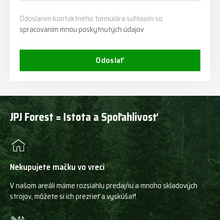
Odoslaním kontaktného formulára súhlasím so
spracovaním mnou poskytnutých údajov
Odoslať
JPJ Forest = Istota a Spoľahlivosť
Nekupujete mačku vo vreci
V našom areáli máme rozsiahlu predajňu a mnoho skladových
strojov, môžete si ich prezrieť a vyskúšať!