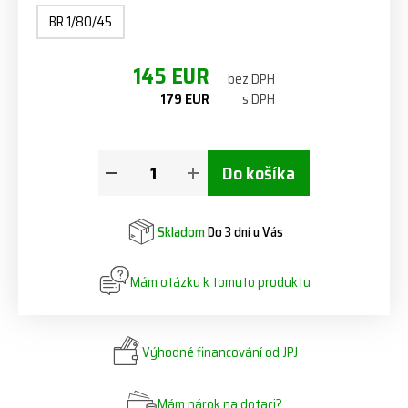
BR 1/80/45
145 EUR
bez DPH
179 EUR
s DPH
Do košíka
Skladom
Do 3 dní u Vás
Mám otázku k tomuto produktu
Výhodné financování od JPJ
Mám nárok na dotaci?