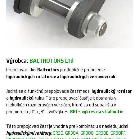
Výrobca:
BALTROTORS Ltd
Prepojovací diel
Baltrotors
pre funkčné prepojenie
hydraulických rotátorov a hydraulických žeriavov/ruk.
Jedná sa o funkčnú prepojovacie časť medzi
hydraulický rotátor
a
hydraulickú ruku
. Táto prepojovací časť je k dostaniu v
niekoľkých rozmerových verziách, ktoré sa od seba líšia v
priemeroch „D“ a „B“ – viď výkres:
BR1 – výkres
na stiahnutie
Táto prepojovací časť je vhodná pre kombináciu s nasledujúcimi
hydraulickými rotátory
:
GR30
,
GR30A
,
GR30Q
,
GR30B
,
GR30PF
,