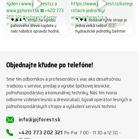
🌳🪵🌲🪓 strojů na výrobu
🪓🌳🌲 dodávat tyhle stroje je
palivového dřeva najdete v
jedna velká radost 🇩🇪
naší nabídce opravdu hodně,
hydraulické jednotky Deitmer
předáváme jich několik každý
naleznete zde v naší nabídce:
týden ℹ️ www.jpjforest.cz a
https://www.jpjforest.cz/kateg
www.jpjforest.sk ☎️ +420 773
orie/multifunkcni-rotacni-
202 321 #jpjforest #zetor
jednotky/ www.jpjforest.cz a
#firewood #regon
www.jpjforest.sk #jpjforest
Objednajte kľudne po telefóne!
#firewoodproduction
#firewood #deitmer
Sme tím odborníkov a profesionálov s viac ako desaťročnou
tradíciou v servise, predaji a výrobe špičkovej lesnícke,
poľnohospodárskej a komunálnej techniky. Náš tím tvoria
odborne vzdelaní lesníci a drevorubači, bývalí operátori lesných a
poľnohospodárskych strojov a vyškolení servisní technici.
info@jpjforest.sk
+420 773 202 321
Po-Pia: 7:00 - 11:30 a 12:30 -