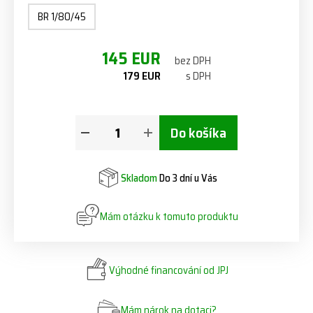
BR 1/80/45
145 EUR
bez DPH
179 EUR
s DPH
Do košíka
Skladom
Do 3 dní u Vás
Mám otázku k tomuto produktu
Výhodné financování od JPJ
Mám nárok na dotaci?