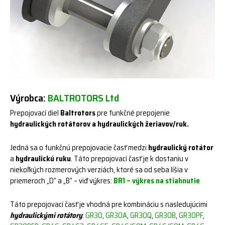
Výrobca:
BALTROTORS Ltd
Prepojovací diel
Baltrotors
pre funkčné prepojenie
hydraulických rotátorov a hydraulických žeriavov/ruk.
Jedná sa o funkčnú prepojovacie časť medzi
hydraulický rotátor
a
hydraulickú ruku
. Táto prepojovací časť je k dostaniu v
niekoľkých rozmerových verziách, ktoré sa od seba líšia v
priemeroch „D“ a „B“ – viď výkres:
BR1 – výkres
na stiahnutie
Táto prepojovací časť je vhodná pre kombináciu s nasledujúcimi
hydraulickými rotátory
:
GR30
,
GR30A
,
GR30Q
,
GR30B
,
GR30PF
,