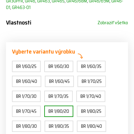
GR30PFR
,
GR46
,
GR463
,
GR465
,
GR46/68M
,
GR46/69M
,
GR46-
01
,
GR463-01
Vlastnosti
Zobraziť všetko
Vyberte variantu výrobku
BR 1/60/25
BR 1/60/30
BR 1/60/35
BR 1/60/40
BR 1/60/45
BR 1/70/25
BR 1/70/30
BR 1/70/35
BR 1/70/40
BR 1/70/45
BR 1/80/20
BR 1/80/25
BR 1/80/30
BR 1/80/35
BR 1/80/40