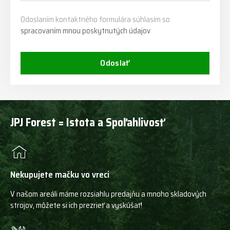
Odoslaním kontaktného formulára súhlasím so
spracovaním mnou poskytnutých údajov
Odoslať
JPJ Forest = Istota a Spoľahlivosť
Nekupujete mačku vo vreci
V našom areáli máme rozsiahlu predajňu a mnoho skladových
strojov, môžete si ich prezrieť a vyskúšať!