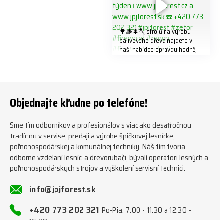
🌳🪵🌲🪓 strojů na výrobu
palivového dřeva najdete v
naší nabídce opravdu hodně,
předáváme jich několik každý
týden ℹ️ www.jpjforest.cz a
www.jpjforest.sk ☎️ +420 773
202 321 #jpjforest #zetor
#firewood #regon
Objednajte kľudne po telefóne!
#firewoodproduction
Sme tím odborníkov a profesionálov s viac ako desaťročnou
tradíciou v servise, predaji a výrobe špičkovej lesnícke,
poľnohospodárskej a komunálnej techniky. Náš tím tvoria
odborne vzdelaní lesníci a drevorubači, bývalí operátori lesných a
poľnohospodárskych strojov a vyškolení servisní technici.
info@jpjforest.sk
+420 773 202 321
Po-Pia: 7:00 - 11:30 a 12:30 -