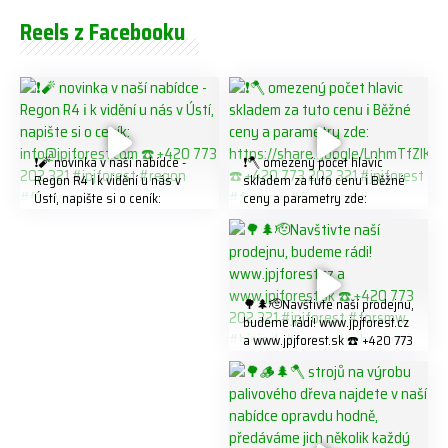
Reels z Facebooku
❗️🧨 novinka v naší nabídce -
❗️🪓 omezený počet hlavic
Regon R4 ℹ️ k vidění u nás v
skladem za tuto cenu ℹ️ Běžné
Ústí, napište si o ceník:
ceny a parametry zde:
info@jpjforest.com ☎️ +420
https://share.google/LnhmTfZl
773 202 321 #jpjforest #regon
K8W5t7i6o ☎️ +420 773 202
#firewood
321 #jpjforest #forsmw
#firewood #
🌳🌲🫡Navštivte naší prodejnu,
budeme rádi! www.jpjforest.cz
a www.jpjforest.sk ☎️ +420 773
202 321 #jpjforest #forsmw
#biojack #regon #vahvajussi