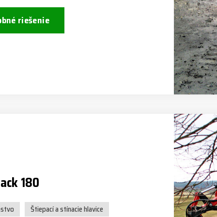
bné riešenie
jack 180
nstvo
Štiepací a stínacie hlavice