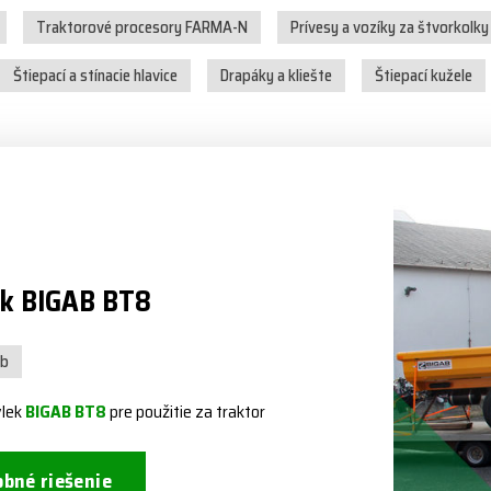
Traktorové procesory FARMA-N
Prívesy a vozíky za štvorkolky
Štiepací a stínacie hlavice
Drapáky a kliešte
Štiepací kužele
ek BIGAB BT8
ab
vlek
BIGAB BT8
pre použitie za traktor
bné riešenie