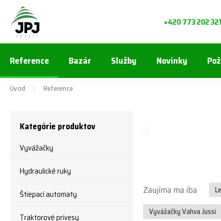
+420 773 202 32
Reference
Bazár
Služby
Novinky
Pož
Úvod
Reference
Kategórie produktov
Vyvážačky
Hydraulické ruky
Zaujíma ma iba
L
Štiepací automaty
Vyvážačky Vahva Jussi
Traktorové prívesy