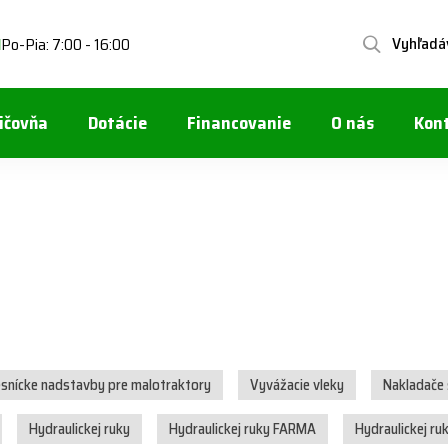
Vyhľadá
Po-Pia: 7:00 - 16:00
1
ičovňa
Dotácie
Financovanie
O nás
Kon
esnícke nadstavby pre malotraktory
Vyvážacie vleky
Nakladače
Hydraulickej ruky
Hydraulickej ruky FARMA
Hydraulickej ru