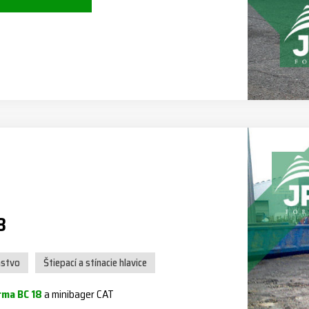
8
nstvo
Štiepací a stínacie hlavice
rma BC 18
a minibager CAT