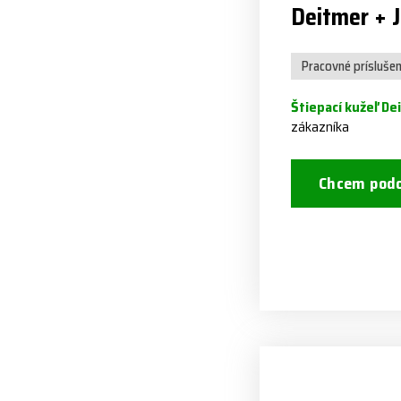
Deitmer + 
Pracovné prísluše
Štiepací kužeľ De
zákazníka
Chcem podo