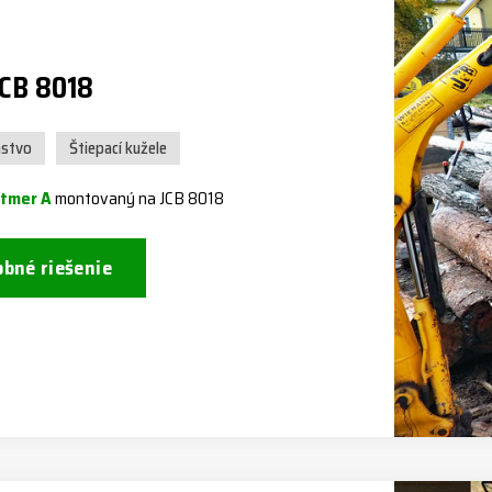
JCB 8018
nstvo
Štiepací kužele
itmer A
montovaný na JCB 8018
bné riešenie