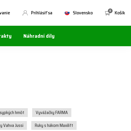
0
vanie
Prihlásiť sa
Slovensko
Košík
takty
Náhradní díly
 sypkých hmôt
Vyvážačky FARMA
ky Vahva Jussi
Ruky s hákom Maxilift