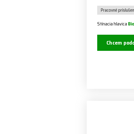
Pracovné prísluše
Stínacia hlavica
Bi
Chcem podo