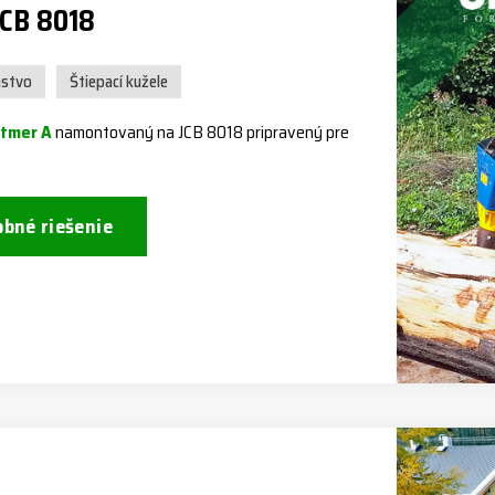
JCB 8018
nstvo
Štiepací kužele
itmer A
namontovaný na JCB 8018 pripravený pre
bné riešenie