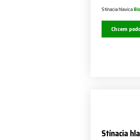
Stínacia hlavica
Bi
Chcem podo
Stínacia hl