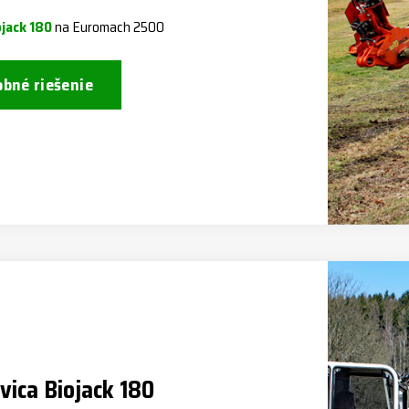
ojack 180
na Euromach 2500
bné riešenie
avica Biojack 180