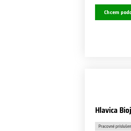
Chcem podo
Hlavica Bio
Pracovné prísluše