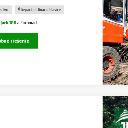
nstvo
Štiepací a stínacie hlavice
ojack 180
a Euromach
bné riešenie