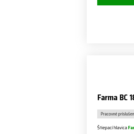
Farma BC 1
Pracovné prísluše
Štiepací hlavica
Fa