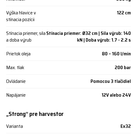
Výška hlavice v
122 cm
stínacia pozícii
Stínacia priemer, sila
Stínacia priemer: Ø32 cm | Sila výrub: 140
a doba výrub
kN | Doba výrub: 1.7 - 2.2 s
Prietok oleja
80 – 160 l/min
Max. tlak
200 bar
Ovládanie
Pomocou 3 tlačidiel
Napájanie
12V alebo 24V
„Strong“ pre harvestor
Varianta
Ex32