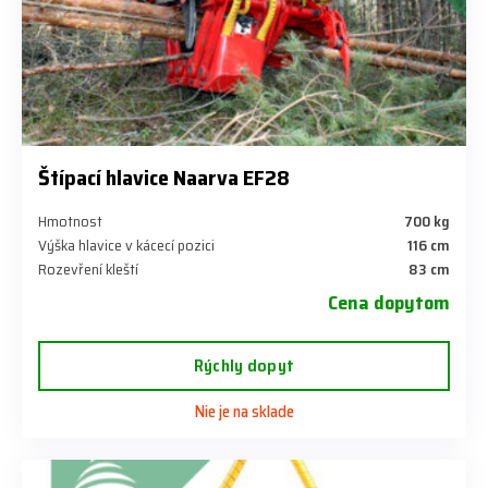
Štípací hlavice Naarva EF28
Hmotnost
700 kg
Výška hlavice v kácecí pozici
116 cm
Rozevření kleští
83 cm
Cena dopytom
Rýchly dopyt
Nie je na sklade