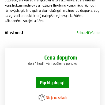
dopredu, ani keď sú manipulované zväzky veľké. Zostaviteľná
konštrukcia modelov E umožňuje flexibilnú kombináciu rôznych
rámových, gilotinových a akumulačných možnosťou drapáka, aby
sa vytvoril produkt, ktorý najlepšie vyhovuje každému
základnému strojmi a účelu.
Vlastnosti
Zobraziť všetko
Cena dopytom
do 24 hodín vám pošleme ponuku
Rýchly dopyt
Nie je na sklade