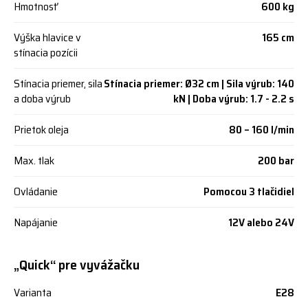
Hmotnosť
600 kg
Výška hlavice v
165 cm
stínacia pozícii
Stínacia priemer, sila
Stínacia priemer: Ø32 cm | Sila výrub: 140
a doba výrub
kN | Doba výrub: 1.7 - 2.2 s
Prietok oleja
80 – 160 l/min
Max. tlak
200 bar
Ovládanie
Pomocou 3 tlačidiel
Napájanie
12V alebo 24V
„Quick“ pre vyvážačku
Varianta
E28