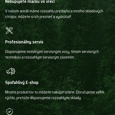
Nekupujete mačku vo vreci
V našom areáli máme rozsiahlu predajňu a mnoho skladových
strojov, môžete si ich prezrieť a vyskúšať!
Profesionálny servis
Disponujeme mobilnými servisnými vozy, tímom servisných
technikov a rozsiahlym servisným zázemím.
Spoľahlivý E-shop
Mnoho produktov tu môžete nakúpiť online. Doručujeme veľmi
rýchlo, pretože disponujeme rozsiahlymi sklady.