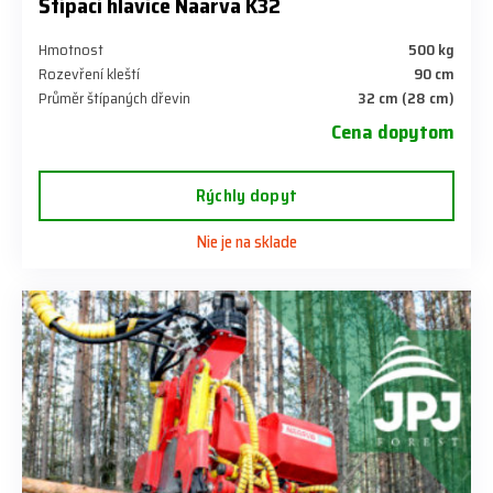
Štípací hlavice Naarva K32
Hmotnost
500 kg
Rozevření kleští
90 cm
Průměr štípaných dřevin
32 cm (28 cm)
Cena dopytom
Rýchly dopyt
Nie je na sklade