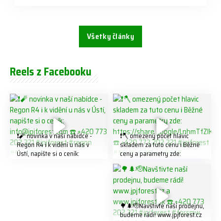
Všetky články
Reels z Facebooku
❗️🧨 novinka v naší nabídce -
❗️🪓 omezený počet hlavic
Regon R4 ℹ️ k vidění u nás v
skladem za tuto cenu ℹ️ Běžné
Ústí, napište si o ceník:
ceny a parametry zde:
info@jpjforest.com ☎️ +420
https://share.google/LnhmTfZl
773 202 321 #jpjforest #regon
K8W5t7i6o ☎️ +420 773 202
#firewood
321 #jpjforest #forsmw
#firewood #
🌳🌲🫡Navštivte naší prodejnu,
budeme rádi! www.jpjforest.cz