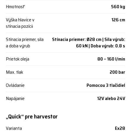
Hmotnosť
560 kg
Výška hlavice v
126 cm
stínacia pozícii
Stínacia priemer, sila
Stínacia priemer: Ø28 cm | Sila výrub:
a doba výrub
60 kN | Doba výrub: 0.8 s
Prietok oleja
80 – 160 l/min
Max. tlak
200 bar
Ovládanie
Pomocou 3 tlačidiel
Napájanie
12V alebo 24V
„Quick“ pre harvestor
Varianta
Ex28