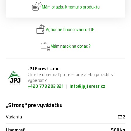
Mám otázku k tomuto produktu
Výhodné financování od JPJ
Mám nárok na dotaci?
JPJ Forest s.r.o.
Chcete objednať po telefóne alebo poradiť s
výberom?
+420 773 202 321
info@jpjforest.cz
„Strong“ pre vyvážačku
Varianta
E32
Hmotnosť
560 kg