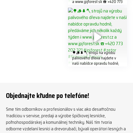
a www.jpjforest.sk ☎️ +420 773
202 321 #jpjforest #forsmw
#biojack #regon #vahvajussi
🌳🪵🌲🪓 strojů na výrobu
palivového dřeva najdete v
naší nabídce opravdu hodně,
předáváme jich několik každý
týden ℹ️ www.jpjforest.cz a
www.jpjforest.sk ☎️ +420 773
202 321 #jpjforest #zetor
#firewood #regon
Objednajte kľudne po telefóne!
#firewoodproduction
Sme tím odborníkov a profesionálov s viac ako desaťročnou
tradíciou v servise, predaji a výrobe špičkovej lesnícke,
poľnohospodárskej a komunálnej techniky. Náš tím tvoria
odborne vzdelaní lesníci a drevorubači, bývalí operátori lesných a