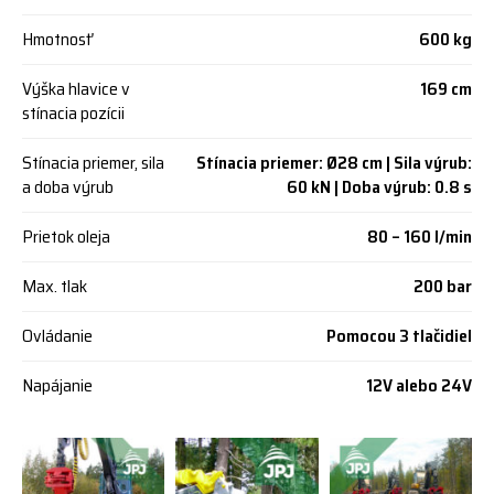
Hmotnosť
600 kg
Výška hlavice v
169 cm
stínacia pozícii
Stínacia priemer, sila
Stínacia priemer: Ø28 cm | Sila výrub:
a doba výrub
60 kN | Doba výrub: 0.8 s
Prietok oleja
80 – 160 l/min
Max. tlak
200 bar
Ovládanie
Pomocou 3 tlačidiel
Napájanie
12V alebo 24V