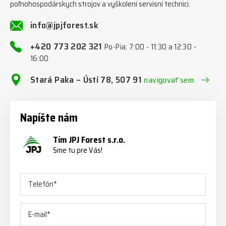
poľnohospodárskych strojov a vyškolení servisní technici.
info@jpjforest.sk
+420 773 202 321
Po-Pia: 7:00 - 11:30 a 12:30 -
16:00
Stará Paka – Ústí 78, 507 91
navigovať sem
Napíšte nám
Tím JPJ Forest s.r.o.
Sme tu pre Vás!