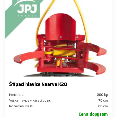
Štípací hlavice Naarva K20
Hmotnost
200 kg
Výška hlavice v kácecí pozici
70 cm
Rozevření kleští
60 cm
Cena dopytom