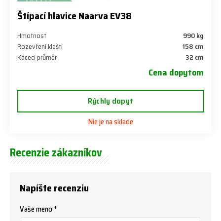
Štípací hlavice Naarva EV38
Hmotnost
990 kg
Rozevření kleští
158 cm
Kácecí průměr
32 cm
Cena dopytom
Rýchly dopyt
Nie je na sklade
Recenzie zákazníkov
Napíšte recenziu
Vaše meno *