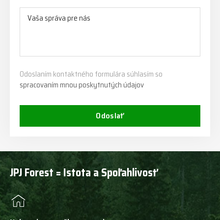
Odoslaním kontaktného formulára súhlasím so
spracovaním mnou poskytnutých údajov
Odoslať
JPJ Forest = Istota a Spoľahlivosť