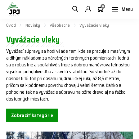
0
Menu
Úvod
Novinky
Všeobecné
Vyvážacie vleky
Vyvážacie vleky
Vyvážací súpravy sa hodí všade tam, kde sa pracuje s masívnym
a dlhým nákladom za náročných terénnych podmienkach. Jedná
sa o robustné a spoľahlivé stroje s dobrou manévrovateľnosťou,
vysokou pohyblivosťou a skvelú stabilitou. Sú vhodné až do
nosnosti 16 ton pri dosahu hydraulickej ruky až 8,5 metrov,
pričom sa k pôdnemu povrchu chovajú veľmi šetrne. Ľahko a
pohodlne tak na vyvážacie súpravu naložíte drevo aj na ťažko
dostupných miestach.
Zobraziť kategórie