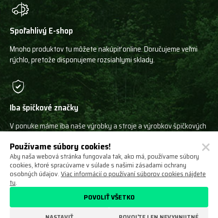
Spoľahlivý E-shop
Mnoho produktov tu môžete nakúpiť online. Doručujeme veľmi
rýchlo, pretože disponujeme rozsiahlymi sklady.
Iba špičkové značky
V ponuke máme iba naše výrobky a stroje a výrobkov špičkových
svetových výrobcov!
Používame súbory cookies!
Aby naša webová stránka fungovala tak, ako má, používame súbory
cookies, ktoré spracúvame v súlade s našimi zásadami ochrany
osobných údajov.
Viac informácií o používaní súborov cookies nájdete
tu
.
Ochrana osobných údajov
Obchodné podmienky
POVOLIŤ VŠETKO
Odstúpenie od zmluvy
O nás
Nastavení cookies
NASTAVIŤ
POVOĽTE LEN NEVYHNUTNÉ