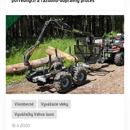
potrebných a ťažobno-dopravný proces
Všeobecné
Vyvážacie vleky
Vyvážačky Vahva Jussi
16.4.2020