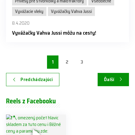
Prívesy pre štvorkolky a malotraktory
Všeobecné
Vyvážacie vleky
Vyvážačky Vahva Jussi
8.4.2020
Vyvážačky Vahva Jussi môžu na cesty!
1
2
3
Predchádzajúci
Ďalší
Reels z Facebooku