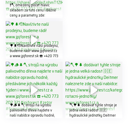
❗️🪓 omezený počet hlavic
skladem za tuto cenu ℹ️ Běžné
ceny a parametry zde:
https://share.google/LnhmTfZl
K8W5t7i6o ☎️ +420 773 202
321 #jpjforest #forsmw
#firewood #
🌳🌲🫡Navštivte naší prodejnu,
budeme rádi! www.jpjforest.cz
a www.jpjforest.sk ☎️ +420 773
202 321 #jpjforest #forsmw
#biojack #regon #vahvajussi
🌳🪵🌲🪓 strojů na výrobu
🪓🌳🌲 dodávat tyhle stroje je
palivového dřeva najdete v
jedna velká radost 🇩🇪
naší nabídce opravdu hodně,
hydraulické jednotky Deitmer
předáváme jich několik každý
naleznete zde v naší nabídce:
týden ℹ️ www.jpjforest.cz a
https://www.jpjforest.cz/kateg