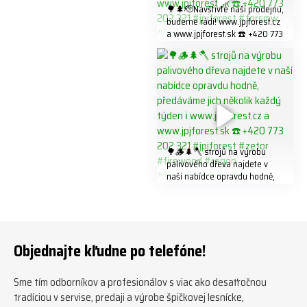
🌳🌲🫡Navštivte naší prodejnu,
budeme rádi! www.jpjforest.cz
a www.jpjforest.sk ☎️ +420 773
202 321 #jpjforest #forsmw
#biojack #regon #vahvajussi
🌳🪵🌲🪓 strojů na výrobu
palivového dřeva najdete v
naší nabídce opravdu hodně,
předáváme jich několik každý
týden ℹ️ www.jpjforest.cz a
www.jpjforest.sk ☎️ +420 773
202 321 #jpjforest #zetor
#firewood #regon
Objednajte kľudne po telefóne!
#firewoodproduction
Sme tím odborníkov a profesionálov s viac ako desaťročnou
tradíciou v servise, predaji a výrobe špičkovej lesnícke,