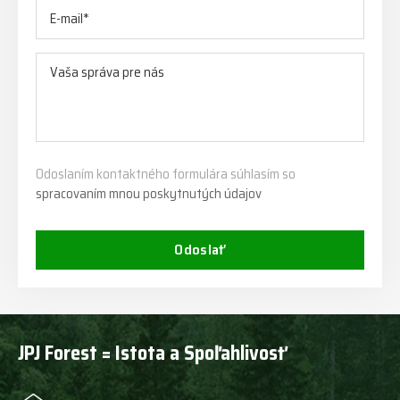
Odoslaním kontaktného formulára súhlasím so
spracovaním mnou poskytnutých údajov
Odoslať
JPJ Forest = Istota a Spoľahlivosť