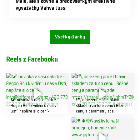
Malé, ale šikovné a predovšetkým efektívne
vyvážačky Vahva Jussi
Všetky články
Reels z Facebooku
❗️🧨 novinka v naší nabídce -
❗️🪓 omezený počet hlavic
Regon R4 ℹ️ k vidění u nás v
skladem za tuto cenu ℹ️ Běžné
Ústí, napište si o ceník:
ceny a parametry zde:
info@jpjforest.com ☎️ +420
https://share.google/LnhmTfZl
773 202 321 #jpjforest #regon
K8W5t7i6o ☎️ +420 773 202
#firewood
321 #jpjforest #forsmw
#firewood #