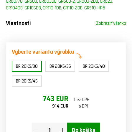
GR60/78
,
GR603
GR603DB
GR603-2
GR603-2DB
GR623
,
,
,
,
,
GR104DB
GR105DB
GR110-1DB
GR110-2DB
,
GRS10
HR6
,
,
,
,
Vlastnosti
Zobraziť všetko
Vyberte variantu výrobku
BR 20KS/30
BR 20KS/35
BR 20KS/40
BR 20KS/45
743 EUR
bez DPH
914 EUR
s DPH
Do košíka