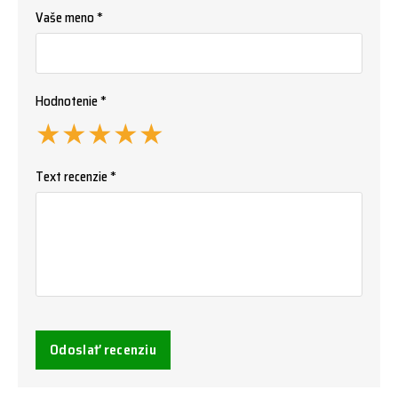
Vaše meno *
Hodnotenie *
★
★
★
★
★
Text recenzie *
Odoslať recenziu