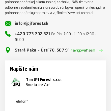
poľnohospodárskej a komunálnej techniky. Náš tím tvoria
odborne vzdelaní lesníci a drevorubači, bývalí operátori lesných a
poľnohospodárskych strojov a vyškolení servisní technici.
info@jpjforest.sk
+420 773 202 321
Po-Pia: 7:00 - 11:30 a 12:30 -
16:00
Stará Paka – Ústí 78, 507 91
navigovať sem
Napíšte nám
Tím JPJ Forest s.r.o.
Sme tu pre Vás!