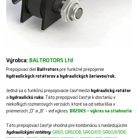
Výrobca:
BALTROTORS Ltd
Prepojovací diel
Baltrotors
pre funkčné prepojenie
hydraulických rotátorov a hydraulických žeriavov/ruk.
Jedná sa o funkčnú prepojovacie časť medzi
hydraulický rotátor
a
hydraulickú ruku
. Táto prepojovací časť je k dostaniu v
niekoľkých rozmerových verziách, ktoré sa od seba líšia v
priemeroch „D“ a „B“ – viď výkres:
BR20KS – výkres na stiahnutie
Táto prepojovací časť je vhodná pre kombináciu s nasledujúcimi
hydraulickými rotátory
:
GR60
GR60DB
GR60/69
GR60/69DB
,
,
,
,