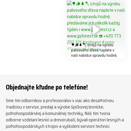
#biojack #regon #vahvajussi
🌳🪵🌲🪓 strojů na výrobu
palivového dřeva najdete v
naší nabídce opravdu hodně,
předáváme jich několik každý
týden ℹ️ www.jpjforest.cz a
www.jpjforest.sk ☎️ +420 773
202 321 #jpjforest #zetor
#firewood #regon
Objednajte kľudne po telefóne!
#firewoodproduction
Sme tím odborníkov a profesionálov s viac ako desaťročnou
tradíciou v servise, predaji a výrobe špičkovej lesnícke,
poľnohospodárskej a komunálnej techniky. Náš tím tvoria
odborne vzdelaní lesníci a drevorubači, bývalí operátori lesných a
poľnohospodárskych strojov a vyškolení servisní technici.