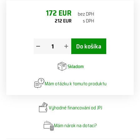
172 EUR
bez DPH
212 EUR
s DPH
Do košíka
Skladom
Mám otázku k tomuto produktu
Výhodné financování od JPJ
Mám nárok na dotaci?