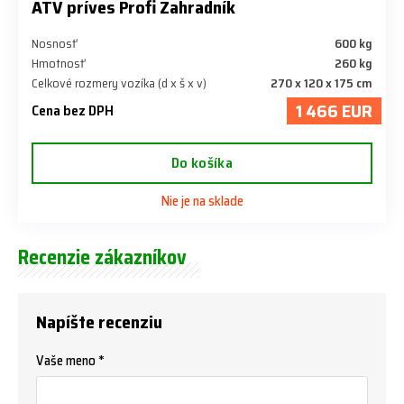
ATV príves Profi Zahradník
Nosnosť
600 kg
Hmotnosť
260 kg
Celkové rozmery vozíka (d x š x v)
270 x 120 x 175 cm
1 466 EUR
Cena bez DPH
Do košíka
Nie je na sklade
Recenzie zákazníkov
Napíšte recenziu
Vaše meno *