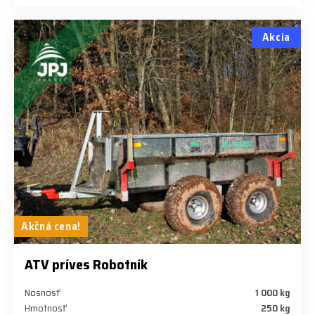
Akcia
Akčná cena!
ATV príves Robotník
Nosnosť
1 000 kg
Hmotnosť
250 kg