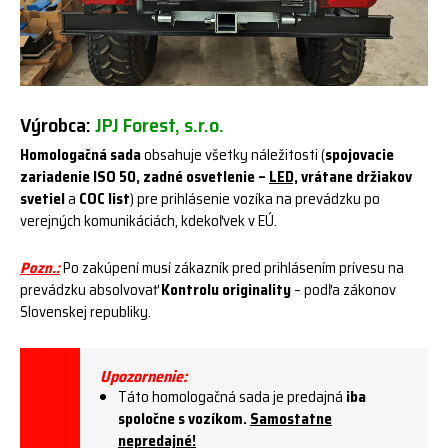
Výrobca:
JPJ Forest, s.r.o.
Homologačná sada
obsahuje všetky náležitosti (
spojovacie
zariadenie ISO 50, zadné osvetlenie –
LED,
vrátane držiakov
svetiel
a
COC list
) pre prihlásenie vozíka na prevádzku po
verejných komunikáciách, kdekoľvek v EÚ.
Pozn.:
Po zakúpení musí zákazník pred prihlásením prívesu na
prevádzku absolvovať
Kontrolu originality
– podľa zákonov
Slovenskej republiky.
Upozornenie:
Táto homologačná sada je predajná
iba
spoločne s vozíkom.
Samostatne
nepredajné!