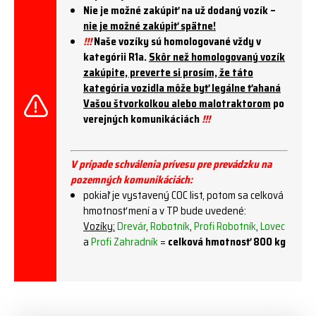
Nie je možné zakúpiť na už dodaný vozík –
nie je možné zakúpiť spätne!
!!!
Naše vozíky sú homologované vždy v
kategórii R1a.
Skôr než homologovaný vozík
zakúpite, preverte si prosím, že táto
kategória vozidla môže byť legálne ťahaná
Vašou štvorkolkou alebo malotraktorom
po
verejných komunikáciách
!!!
V prípade schválenia prívesu pre prevádzku na
pozemných komunikáciách:
pokiaľ je vystavený COC list, potom sa celková
hmotnosť mení a v TP bude uvedené:
Vozíky:
Drevár
,
Robotník
,
Profi Robotník
,
Lovec
a
Profi Zahradník
=
celková hmotnosť 800 kg