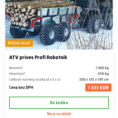
Akčná cena!
ATV príves Profi Robotník
Nosnosť
1 000 kg
Hmotnosť
250 kg
Celkové rozmery vozíka (d x š x v)
300 x 125 x 195 cm
1 333 EUR
Cena bez DPH
Do košíka
Nie je na sklade