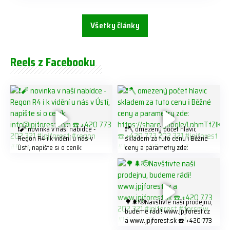
Všetky články
Reels z Facebooku
❗️🧨 novinka v naší nabídce -
❗️🪓 omezený počet hlavic
Regon R4 ℹ️ k vidění u nás v
skladem za tuto cenu ℹ️ Běžné
Ústí, napište si o ceník:
ceny a parametry zde:
info@jpjforest.com ☎️ +420
https://share.google/LnhmTfZl
773 202 321 #jpjforest #regon
K8W5t7i6o ☎️ +420 773 202
#firewood
321 #jpjforest #forsmw
#firewood #
🌳🌲🫡Navštivte naší prodejnu,
budeme rádi! www.jpjforest.cz
a www.jpjforest.sk ☎️ +420 773
202 321 #jpjforest #forsmw