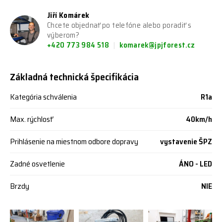
Jiří Komárek
Chcete objednať po telefóne alebo poradiť s
výberom?
+420 773 984 518
komarek@jpjforest.cz
Základná technická špecifikácia
Kategória schválenia
R1a
Max. rýchlosť
40km/h
Prihlásenie na miestnom odbore dopravy
vystavenie ŠPZ
Zadné osvetlenie
ÁNO - LED
Brzdy
NIE