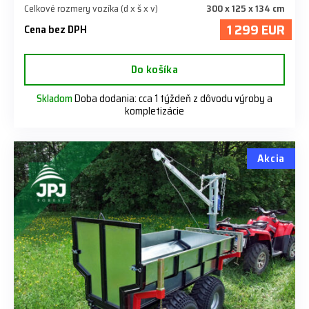
Celkové rozmery vozíka (d x š x v)
300 x 125 x 134 cm
1 299 EUR
Cena bez DPH
Do košíka
Skladom
Doba dodania: cca 1 týždeň z dôvodu výroby a
kompletizácie
Akcia