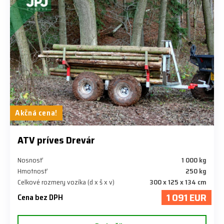
Akčná cena!
ATV príves Drevár
Nosnosť
1 000 kg
Hmotnosť
250 kg
Celkové rozmery vozíka (d x š x v)
300 x 125 x 134 cm
1 091 EUR
Cena bez DPH