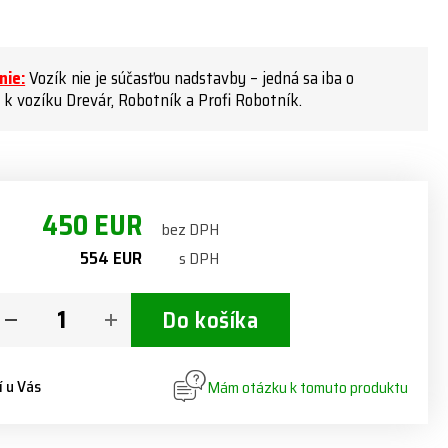
nie:
Vozík nie je súčasťou nadstavby – jedná sa iba o
k vozíku Drevár, Robotník a Profi Robotník.
450 EUR
bez DPH
554 EUR
s DPH
Do košíka
í u Vás
Mám otázku k tomuto produktu