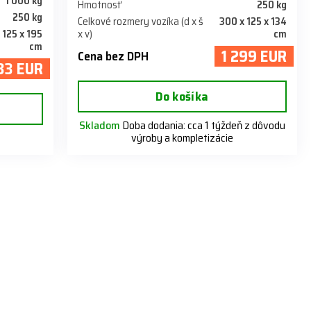
1 000 kg
Hmotnosť
250 kg
250 kg
Celkové rozmery vozíka (d x š
300 x 125 x 134
 125 x 195
x v)
cm
cm
1 299 EUR
Cena bez DPH
333 EUR
Do košíka
Skladom
Doba dodania: cca 1 týždeň z dôvodu
výroby a kompletizácie