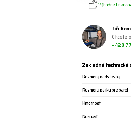
Výhodné financov
Jiří Ko
Chcete o
+420 7
Základná technická 
Rozmery nadstavby
Rozmery pätky pre barel
Hmotnosť
Nosnosť