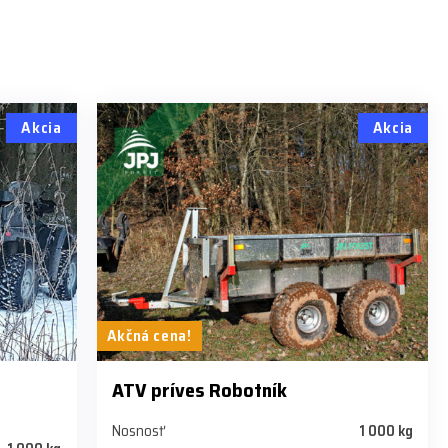
Akcia
Akcia
Akčná cena!
ATV príves Robotník
Nosnosť
1 000 kg