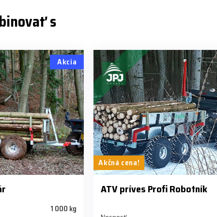
binovať s
Akcia
Akčná cena!
ár
ATV príves Profi Robotník
1 000 kg