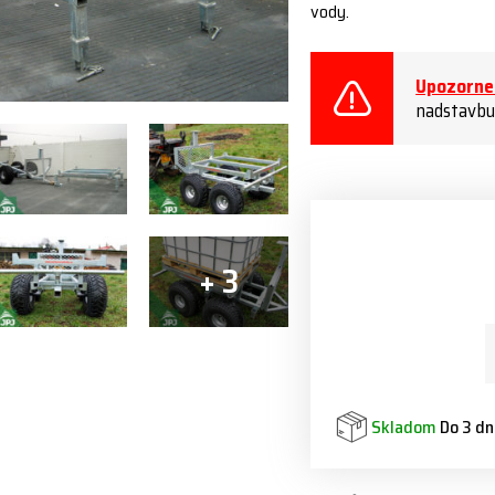
vody.
Upozorne
nadstavbu 
+ 3
Skladom
Do 3 dn