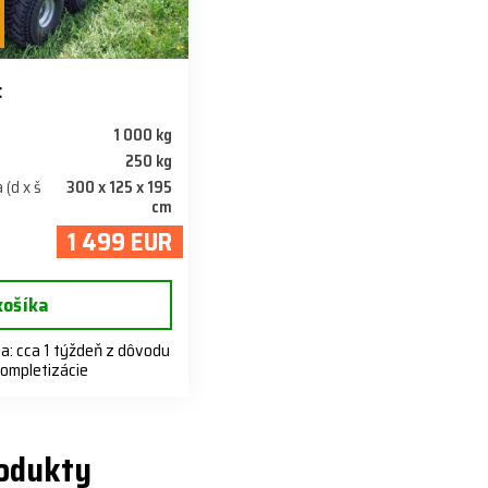
c
1 000 kg
250 kg
 (d x š
300 x 125 x 195
cm
1 499 EUR
košíka
: cca 1 týždeň z dôvodu
kompletizácie
rodukty