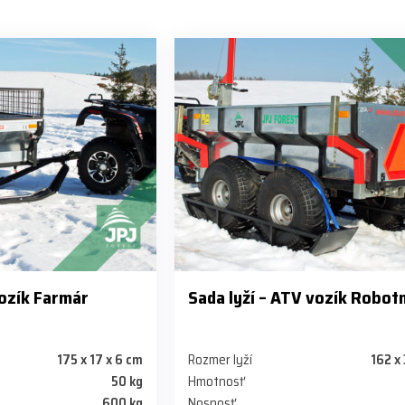
vozík Farmár
Sada lyží – ATV vozík Robot
175 x 17 x 6 cm
Rozmer lyží
162 x 
50 kg
Hmotnosť
600 kg
Nosnosť