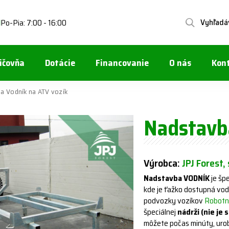
Vyhľadá
Po-Pia: 7:00 - 16:00
1
ičovňa
Dotácie
Financovanie
O nás
Kon
a Vodník na ATV vozík
Nadstavb
Výrobca:
JPJ Forest, 
Nadstavba VODNÍK
je šp
kde je ťažko dostupná vo
podvozky vozíkov
Robotn
špeciálnej
nádrži (nie je 
môžete počas minúty, urob