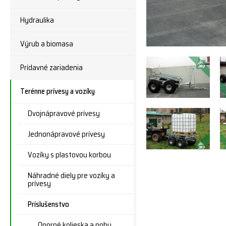
Hydraulika
Výrub a biomasa
Prídavné zariadenia
Terénne prívesy a vozíky
Dvojnápravové prívesy
Jednonápravové prívesy
Vozíky s plastovou korbou
Náhradné diely pre vozíky a
prívesy
Príslušenstvo
Oporné kolieska a nohy