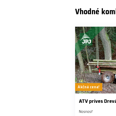
Vhodné kom
Akčná cena!
ATV príves Drev
Nosnosť