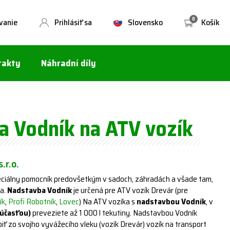
0
vanie
Prihlásiť sa
Slovensko
Košík
takty
Náhradní díly
a Vodník na ATV vozík
s.r.o.
eciálny pomocník predovšetkým v sadoch, záhradách a všade tam,
da.
Nadstavba Vodník
je určená pre ATV vozík Drevár (pre
ík
,
Profi Robotník
,
Lovec
) Na ATV vozíka s
nadstavbou Vodník
, v
súčasťou)
preveziete až 1 000 l tekutiny. Nadstavbou Vodník
iť zo svojho vyvážecího vleku (vozík Drevár) vozík na transport