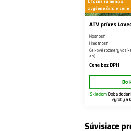
Otočné rameno a
zvýšené čelo v cene
ATV príves Love
Nosnosť
Hmotnosť
Celkové rozmery vozíka
x v)
Cena bez DPH
Do 
Skladom
Doba dodania
výroby a 
Súvisiace p