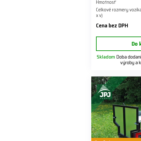
Hmotnosť
Celkové rozmery vozíka
x v)
Cena bez DPH
Do 
Skladom
Doba dodania
výroby a 