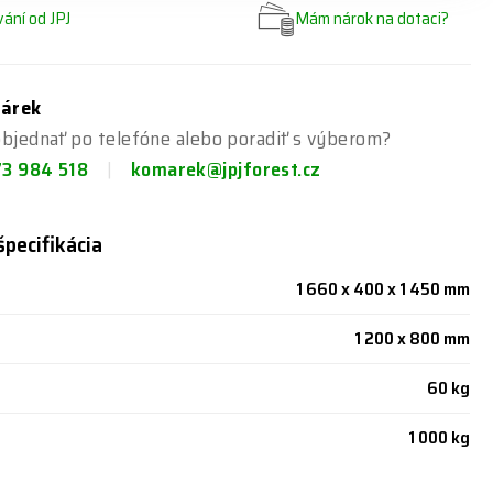
ání od JPJ
Mám nárok na dotaci?
márek
bjednať po telefóne alebo poradiť s výberom?
73 984 518
komarek@jpjforest.cz
špecifikácia
1 660 x 400 x 1 450 mm
1 200 x 800 mm
60 kg
1 000 kg