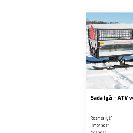
Sada lyží – ATV 
Rozmer lyží
Hmotnosť
Nosnosť