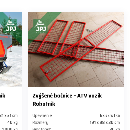
ník
Zvýšené bočnice – ATV vozík
Robotník
31 x 21 cm
Upevnenie
6x skrutka
40 kg
Rozmery
191 x 98 x 30 cm
1 000 kg
Hmotnosť
30 kg