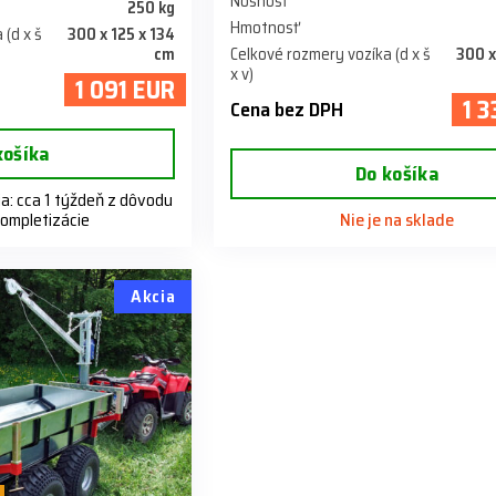
Nosnosť
250 kg
Hmotnosť
 (d x š
300 x 125 x 134
cm
Celkové rozmery vozíka (d x š
300 x
x v)
1 091 EUR
1 
Cena bez DPH
košíka
Do košíka
: cca 1 týždeň z dôvodu
kompletizácie
Nie je na sklade
Akcia