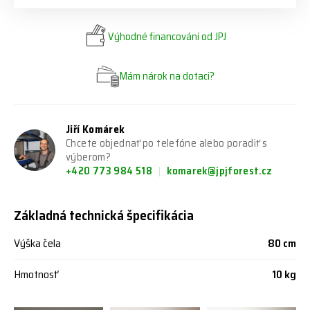
Výhodné financování od JPJ
Mám nárok na dotaci?
Jiří Komárek
Chcete objednať po telefóne alebo poradiť s
výberom?
+420 773 984 518
komarek@jpjforest.cz
Základná technická špecifikácia
Výška čela
80 cm
Hmotnosť
10 kg