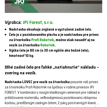
Výrobca:
JPJ Forest, s.r.o.
Nadstavba obsahuje zvýšené a vystužené zadné čelo.
Čelo je z pozinkovaného plechu a je nadstavbou pre príves
za štvorkolku
Profi Robotník
, možno však nasadiť aj na
vozík za štvorkolku
Robotník
.
Výška čela je 80 cm (o 30 cm vyššie ako bežné čelo),
hmotnosť 10 kg.
Dlhé zadné čelo pre ľahké „natiahnutie“ nákladu –
zveriny na vozík.
Nadstavba LOVEC pre vozík za štvorkolku
posunie váš príves
za štvorkolku Profi Robotník na špičkou v rodine prívesov JPJ
FOREST. V kombinácii s novým kladkovým ramenom pre náklad a
približovanie materiálu, veľkoobjemovú pozinkovanú sklopnou
korbou, predĺženým zadným čelom, 2 páry postranných klaníc …