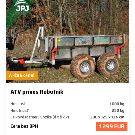
Akčná cena!
ATV príves Robotník
Nosnosť
1 000 kg
Hmotnosť
250 kg
Celkové rozmery vozíka (d x š x v)
300 x 125 x 134 cm
1 299 EUR
Cena bez DPH