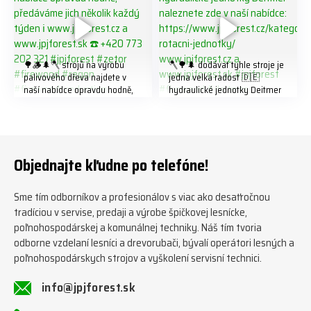
🌳🪵🌲🪓 strojů na výrobu
🪓🌳🌲 dodávat tyhle stroje je
palivového dřeva najdete v
jedna velká radost 🇩🇪
naší nabídce opravdu hodně,
hydraulické jednotky Deitmer
předáváme jich několik každý
naleznete zde v naší nabídce:
týden ℹ️ www.jpjforest.cz a
https://www.jpjforest.cz/kateg
www.jpjforest.sk ☎️ +420 773
orie/multifunkcni-rotacni-
202 321 #jpjforest #zetor
jednotky/ www.jpjforest.cz a
#firewood #regon
www.jpjforest.sk #jpjforest
Objednajte kľudne po telefóne!
#firewoodproduction
#firewood #deitmer
Sme tím odborníkov a profesionálov s viac ako desaťročnou
tradíciou v servise, predaji a výrobe špičkovej lesnícke,
poľnohospodárskej a komunálnej techniky. Náš tím tvoria
odborne vzdelaní lesníci a drevorubači, bývalí operátori lesných a
poľnohospodárskych strojov a vyškolení servisní technici.
info@jpjforest.sk