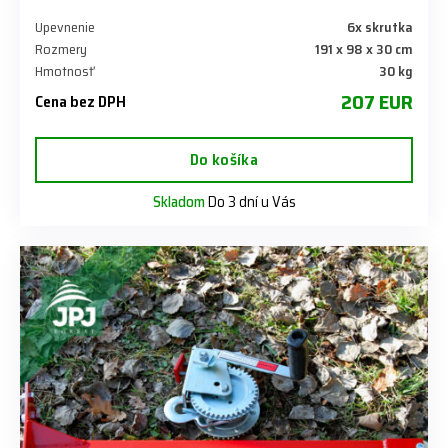
Upevnenie
6x skrutka
Rozmery
191 x 98 x 30 cm
Hmotnosť
30 kg
207 EUR
Cena bez DPH
Do košíka
Skladom
Do 3 dní u Vás