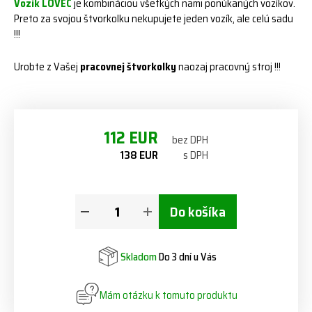
Vozík LOVEC
je kombináciou všetkých nami ponúkaných vozíkov.
Preto za svojou štvorkolku nekupujete jeden vozík, ale celú sadu
!!!
Urobte z Vašej
pracovnej štvorkolky
naozaj pracovný stroj !!!
112 EUR
bez DPH
138 EUR
s DPH
Do košíka
Skladom
Do 3 dní u Vás
Mám otázku k tomuto produktu