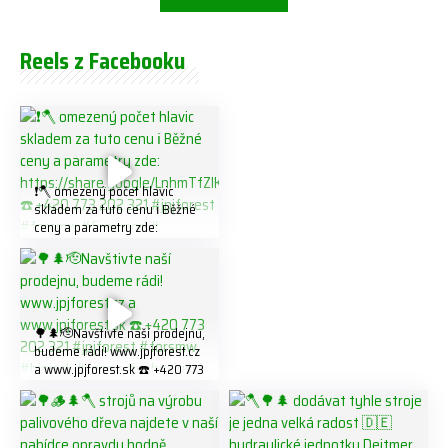
Reels z Facebooku
❗️🪓 omezený počet hlavic
skladem za tuto cenu ℹ️ Běžné
ceny a parametry zde:
https://share.google/LnhmTfZl
K8W5t7i6o ☎️ +420 773 202
321 #jpjforest #forsmw
#firewood #
🌳🌲🫡Navštivte naší prodejnu,
budeme rádi! www.jpjforest.cz
a www.jpjforest.sk ☎️ +420 773
202 321 #jpjforest #forsmw
#biojack #regon #vahvajussi