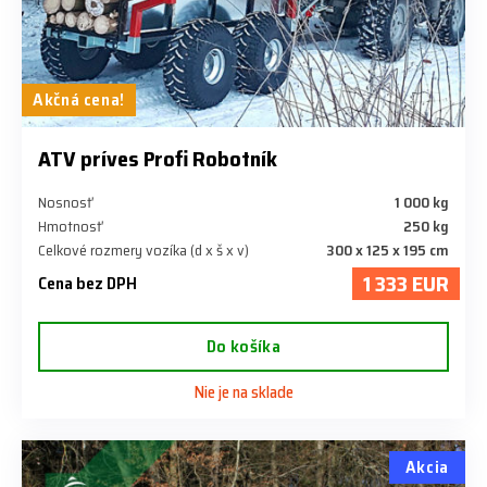
Akčná cena!
ATV príves Profi Robotník
Nosnosť
1 000 kg
Hmotnosť
250 kg
Celkové rozmery vozíka (d x š x v)
300 x 125 x 195 cm
1 333 EUR
Cena bez DPH
Do košíka
Nie je na sklade
Akcia