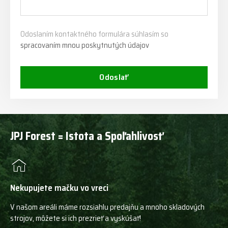
Odoslaním kontaktného formulára súhlasím so
spracovaním mnou poskytnutých údajov
Odoslať
JPJ Forest = Istota a Spoľahlivosť
Nekupujete mačku vo vreci
V našom areáli máme rozsiahlu predajňu a mnoho skladových
strojov, môžete si ich prezrieť a vyskúšať!