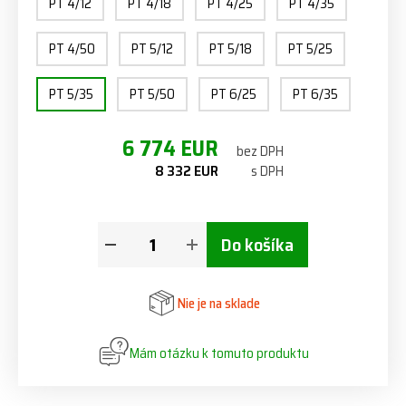
PT 4/12
PT 4/18
PT 4/25
PT 4/35
PT 4/50
PT 5/12
PT 5/18
PT 5/25
PT 5/35
PT 5/50
PT 6/25
PT 6/35
6 774 EUR
bez DPH
8 332 EUR
s DPH
Do košíka
Nie je na sklade
Mám otázku k tomuto produktu