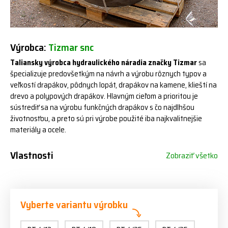
Výrobca:
Tizmar snc
Taliansky výrobca hydraulického náradia značky Tizmar
sa
špecializuje predovšetkým na návrh a výrobu rôznych typov a
veľkostí drapákov, pôdnych lopát, drapákov na kamene, klieští na
drevo a polypových drapákov. Hlavným cieľom a prioritou je
sústrediť sa na výrobu funkčných drapákov s čo najdlhšou
životnosťou, a preto sú pri výrobe použité iba najkvalitnejšie
materiály a ocele.
Vlastnosti
Zobraziť všetko
Vyberte variantu výrobku