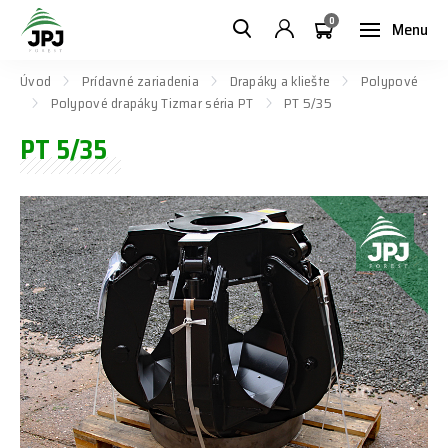
0
Menu
Úvod
Prídavné zariadenia
Drapáky a kliešte
Polypové
Polypové drapáky Tizmar séria PT
PT 5/35
PT 5/35