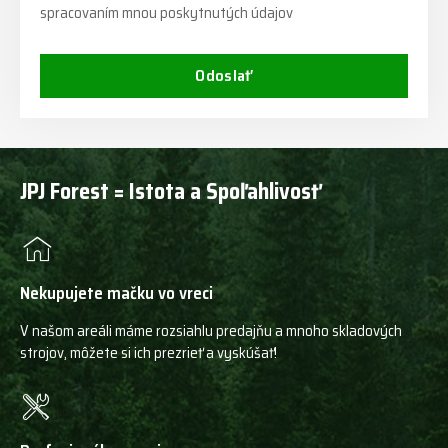
spracovaním mnou poskytnutých údajov
Odoslať
JPJ Forest = Istota a Spoľahlivosť
Nekupujete mačku vo vreci
V našom areáli máme rozsiahlu predajňu a mnoho skladových
strojov, môžete si ich prezrieť a vyskúšať!