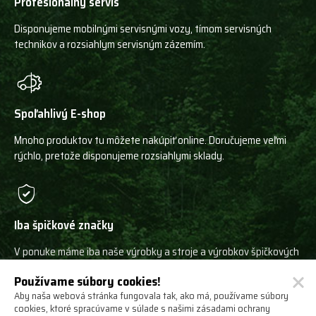
Profesionálny servis
Disponujeme mobilnými servisnými vozy, tímom servisných
technikov a rozsiahlym servisným zázemím.
Spoľahlivý E-shop
Mnoho produktov tu môžete nakúpiť online. Doručujeme veľmi
rýchlo, pretože disponujeme rozsiahlymi sklady.
Iba špičkové značky
V ponuke máme iba naše výrobky a stroje a výrobkov špičkových
svetových výrobcov!
Používame súbory cookies!
Aby naša webová stránka fungovala tak, ako má, používame súbory
cookies, ktoré spracúvame v súlade s našimi zásadami ochrany