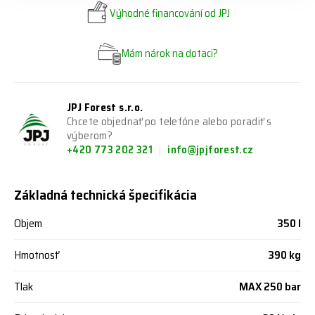
Výhodné financování od JPJ
Mám nárok na dotaci?
JPJ Forest s.r.o.
Chcete objednať po telefóne alebo poradiť s
výberom?
+420 773 202 321
info@jpjforest.cz
Základná technická špecifikácia
Objem
350 l
Hmotnosť
390 kg
Tlak
MAX 250 bar