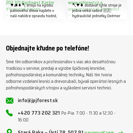
🌳🪵🌲🪓 strojů na výrobu
🪓🌳🌲 dodávat tyhle stroje je
palivového dřeva najdete v
jedna velká radost 🇩🇪
naší nabídce opravdu hodně,
hydraulické jednotky Deitmer
předáváme jich několik každý
naleznete zde v naší nabídce:
týden ℹ️ www.jpjforest.cz a
https://www.jpjforest.cz/kateg
www.jpjforest.sk ☎️ +420 773
orie/multifunkcni-rotacni-
202 321 #jpjforest #zetor
jednotky/ www.jpjforest.cz a
#firewood #regon
www.jpjforest.sk #jpjforest
Objednajte kľudne po telefóne!
#firewoodproduction
#firewood #deitmer
Sme tím odborníkov a profesionálov s viac ako desaťročnou
tradíciou v servise, predaji a výrobe špičkovej lesnícke,
poľnohospodárskej a komunálnej techniky. Náš tím tvoria
odborne vzdelaní lesníci a drevorubači, bývalí operátori lesných a
poľnohospodárskych strojov a vyškolení servisní technici.
info@jpjforest.sk
+420 773 202 321
Po-Pia: 7:00 - 11:30 a 12:30 -
16:00
Stará Paka – Ústí 78, 507 91
navigovať sem