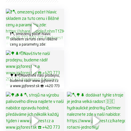
❗️🪓 omezený počet hlavic
skladem za tuto cenu ℹ️ Běžné
ceny a parametry zde:
https://share.google/LnhmTfZl
K8W5t7i6o ☎️ +420 773 202
321 #jpjforest #forsmw
#firewood #
🌳🌲🫡Navštivte naší prodejnu,
budeme rádi! www.jpjforest.cz
a www.jpjforest.sk ☎️ +420 773
202 321 #jpjforest #forsmw
#biojack #regon #vahvajussi