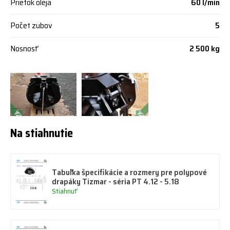
Prietok oleja
60 l/min
Počet zubov
5
Nosnosť
2 500 kg
Na stiahnutie
Tabuľka špecifikácie a rozmery pre polypové
drapáky Tizmar - séria PT 4.12 - 5.18
Stiahnuť