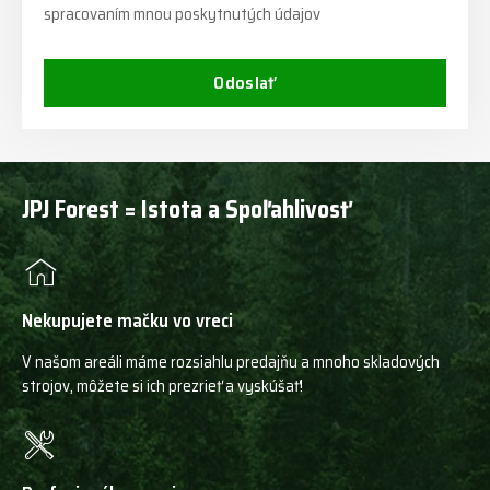
spracovaním mnou poskytnutých údajov
Odoslať
JPJ Forest = Istota a Spoľahlivosť
Nekupujete mačku vo vreci
V našom areáli máme rozsiahlu predajňu a mnoho skladových
strojov, môžete si ich prezrieť a vyskúšať!