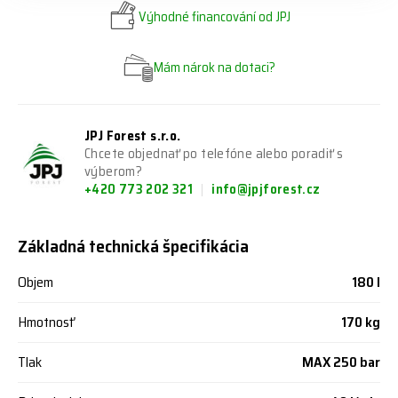
Výhodné financování od JPJ
Mám nárok na dotaci?
JPJ Forest s.r.o.
Chcete objednať po telefóne alebo poradiť s
výberom?
+420 773 202 321
info@jpjforest.cz
Základná technická špecifikácia
Objem
180 l
Hmotnosť
170 kg
Tlak
MAX 250 bar