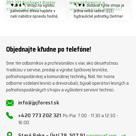
🌳🪵🌲🪓 strojů na výrobu
🪓🌳🌲 dodávat tyhle stroje je
palivového dřeva najdete v
jedna velká radost 🇩🇪
naší nabídce opravdu hodně,
hydraulické jednotky Deitmer
předáváme jich několik každý
naleznete zde v naší nabídce:
týden ℹ️ www.jpjforest.cz a
https://www.jpjforest.cz/kateg
www.jpjforest.sk ☎️ +420 773
orie/multifunkcni-rotacni-
202 321 #jpjforest #zetor
jednotky/ www.jpjforest.cz a
#firewood #regon
www.jpjforest.sk #jpjforest
Objednajte kľudne po telefóne!
#firewoodproduction
#firewood #deitmer
Sme tím odborníkov a profesionálov s viac ako desaťročnou
tradíciou v servise, predaji a výrobe špičkovej lesnícke,
poľnohospodárskej a komunálnej techniky. Náš tím tvoria
odborne vzdelaní lesníci a drevorubači, bývalí operátori lesných a
poľnohospodárskych strojov a vyškolení servisní technici.
info@jpjforest.sk
+420 773 202 321
Po-Pia: 7:00 - 11:30 a 12:30 -
16:00
Stará Paka – Ústí 78, 507 91
navigovať sem