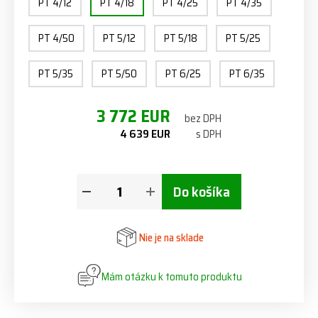
PT 4/12
PT 4/18
PT 4/25
PT 4/35
PT 4/50
PT 5/12
PT 5/18
PT 5/25
PT 5/35
PT 5/50
PT 6/25
PT 6/35
3 772 EUR
bez DPH
4 639 EUR
s DPH
Do košíka
Nie je na sklade
Mám otázku k tomuto produktu