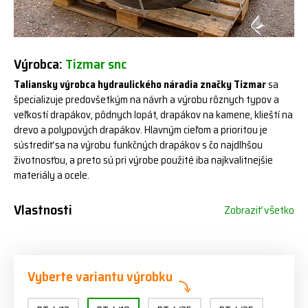
Výrobca:
Tizmar snc
Taliansky výrobca hydraulického náradia značky Tizmar
sa
špecializuje predovšetkým na návrh a výrobu rôznych typov a
veľkostí drapákov, pôdnych lopát, drapákov na kamene, klieští na
drevo a polypových drapákov. Hlavným cieľom a prioritou je
sústrediť sa na výrobu funkčných drapákov s čo najdlhšou
životnosťou, a preto sú pri výrobe použité iba najkvalitnejšie
materiály a ocele.
Vlastnosti
Zobraziť všetko
Vyberte variantu výrobku