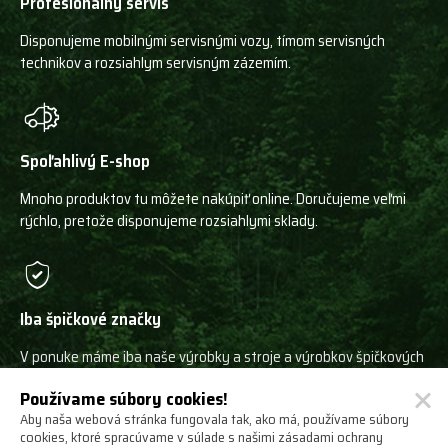
Profesionálny servis
Disponujeme mobilnými servisnými vozy, tímom servisných
technikov a rozsiahlym servisným zázemím.
Spoľahlivý E-shop
Mnoho produktov tu môžete nakúpiť online. Doručujeme veľmi
rýchlo, pretože disponujeme rozsiahlymi sklady.
Iba špičkové značky
V ponuke máme iba naše výrobky a stroje a výrobkov špičkových
svetových výrobcov!
Používame súbory cookies!
Aby naša webová stránka fungovala tak, ako má, používame súbory
cookies, ktoré spracúvame v súlade s našimi zásadami ochrany