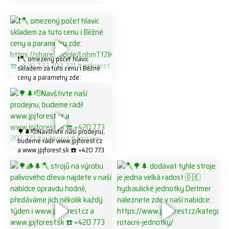
❗️🪓 omezený počet hlavic
skladem za tuto cenu ℹ️ Běžné
ceny a parametry zde:
https://share.google/LnhmTfZl
K8W5t7i6o ☎️ +420 773 202
321 #jpjforest #forsmw
#firewood #
🌳🌲🫡Navštivte naší prodejnu,
budeme rádi! www.jpjforest.cz
a www.jpjforest.sk ☎️ +420 773
202 321 #jpjforest #forsmw
#biojack #regon #vahvajussi