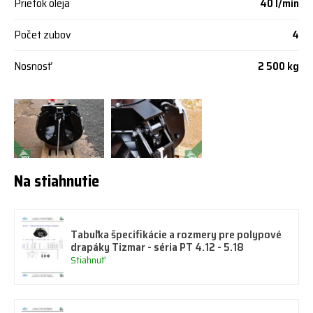
Prietok oleja
40 l/min
Počet zubov
4
Nosnosť
2 500 kg
Na stiahnutie
Tabuľka špecifikácie a rozmery pre polypové
drapáky Tizmar - séria PT 4.12 - 5.18
Stiahnuť