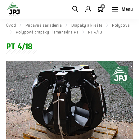
0
Menu
Úvod
Prídavné zariadenia
Drapáky a kliešte
Polypové
Polypové drapáky Tizmar séria PT
PT 4/18
PT 4/18