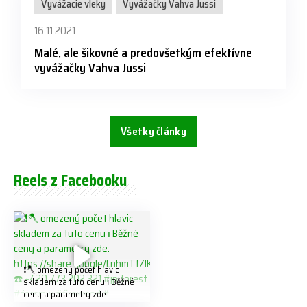
Vyvážacie vleky
Vyvážačky Vahva Jussi
16.11.2021
Malé, ale šikovné a predovšetkým efektívne
vyvážačky Vahva Jussi
Všetky články
Reels z Facebooku
❗️🪓 omezený počet hlavic
skladem za tuto cenu ℹ️ Běžné
ceny a parametry zde:
https://share.google/LnhmTfZl