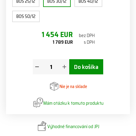
BOS 25/12
BOS 30/12
BOS 40/12
BOS 50/12
1 454 EUR
bez DPH
1 789 EUR
s DPH
Do košíka
Nie je na sklade
Mám otázku k tomuto produktu
Výhodné financování od JPJ