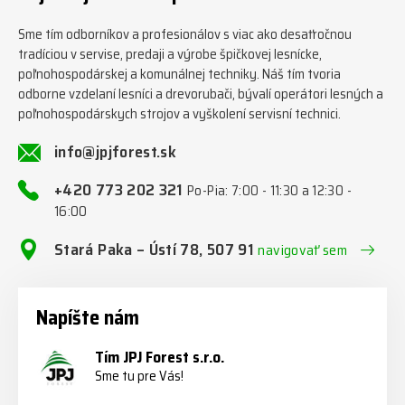
Sme tím odborníkov a profesionálov s viac ako desaťročnou
tradíciou v servise, predaji a výrobe špičkovej lesnícke,
poľnohospodárskej a komunálnej techniky. Náš tím tvoria
odborne vzdelaní lesníci a drevorubači, bývalí operátori lesných a
poľnohospodárskych strojov a vyškolení servisní technici.
info@jpjforest.sk
+420 773 202 321
Po-Pia: 7:00 - 11:30 a 12:30 -
16:00
Stará Paka – Ústí 78, 507 91
navigovať sem
Napíšte nám
Tím JPJ Forest s.r.o.
Sme tu pre Vás!