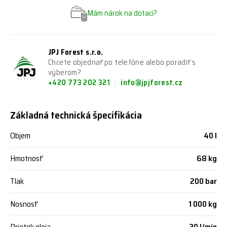
Mám nárok na dotaci?
JPJ Forest s.r.o.
Chcete objednať po telefóne alebo poradiť s
výberom?
+420 773 202 321
info@jpjforest.cz
Základná technická špecifikácia
Objem
40 l
Hmotnosť
68 kg
Tlak
200 bar
Nosnosť
1 000 kg
Prietok oleja
20 l/min