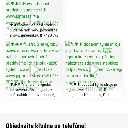
K8W5t7i6o ☎️ +420 773 202
321 #jpjforest #forsmw
#firewood #
🌳🌲🫡Navštivte naší prodejnu,
budeme rádi! www.jpjforest.cz
a www.jpjforest.sk ☎️ +420 773
202 321 #jpjforest #forsmw
#biojack #regon #vahvajussi
🌳🪵🌲🪓 strojů na výrobu
🪓🌳🌲 dodávat tyhle stroje je
palivového dřeva najdete v
jedna velká radost 🇩🇪
naší nabídce opravdu hodně,
hydraulické jednotky Deitmer
předáváme jich několik každý
naleznete zde v naší nabídce:
týden ℹ️ www.jpjforest.cz a
https://www.jpjforest.cz/kateg
www.jpjforest.sk ☎️ +420 773
orie/multifunkcni-rotacni-
202 321 #jpjforest #zetor
jednotky/ www.jpjforest.cz a
#firewood #regon
www.jpjforest.sk #jpjforest
Objednajte kľudne po telefóne!
#firewoodproduction
#firewood #deitmer