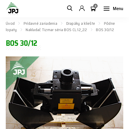
0
Menu
Úvod
Prídavné zariadenia
Drapáky a kliešte
Pôdne
lopaty
Nakladač Tizmar séria BOS CL.12_22
BOS 30/12
BOS 30/12