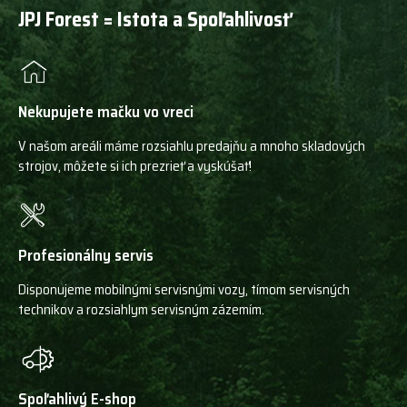
JPJ Forest = Istota a Spoľahlivosť
Nekupujete mačku vo vreci
V našom areáli máme rozsiahlu predajňu a mnoho skladových
strojov, môžete si ich prezrieť a vyskúšať!
Profesionálny servis
Disponujeme mobilnými servisnými vozy, tímom servisných
technikov a rozsiahlym servisným zázemím.
Spoľahlivý E-shop