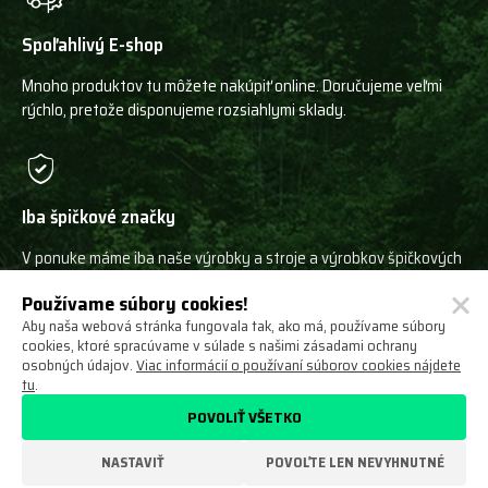
Spoľahlivý E-shop
Mnoho produktov tu môžete nakúpiť online. Doručujeme veľmi
rýchlo, pretože disponujeme rozsiahlymi sklady.
Iba špičkové značky
V ponuke máme iba naše výrobky a stroje a výrobkov špičkových
svetových výrobcov!
Používame súbory cookies!
Aby naša webová stránka fungovala tak, ako má, používame súbory
cookies, ktoré spracúvame v súlade s našimi zásadami ochrany
osobných údajov.
Viac informácií o používaní súborov cookies nájdete
tu
.
Ochrana osobných údajov
Obchodné podmienky
POVOLIŤ VŠETKO
Odstúpenie od zmluvy
O nás
Nastavení cookies
NASTAVIŤ
POVOĽTE LEN NEVYHNUTNÉ
VYROBILO