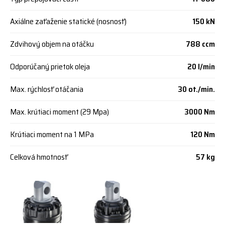
Axiálne zaťaženie statické (nosnosť)
150 kN
Zdvihový objem na otáčku
788 ccm
Odporúčaný prietok oleja
20 l/min
Max. rýchlosť otáčania
30 ot./min.
Max. krútiaci moment (29 Mpa)
3000 Nm
Krútiaci moment na 1 MPa
120 Nm
Celková hmotnosť
57 kg