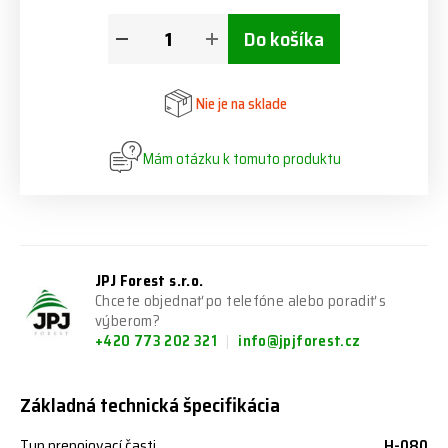
Do košíka
Nie je na sklade
Mám otázku k tomuto produktu
JPJ Forest s.r.o.
Chcete objednať po telefóne alebo poradiť s
výberom?
+420 773 202 321
info@jpjforest.cz
Základná technická špecifikácia
Typ prepojovací časti
H-080