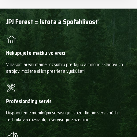
JPJ Forest = Istota a Spoľahlivosť
Nekupujete mačku vo vreci
V našom areáli máme rozsiahlu predajňu a mnoho skladových
strojov, môžete si ich prezrieť a vyskúšať!
Profesionálny servis
Disponujeme mobilnými servisnými vozy, tímom servisných
technikov a rozsiahlym servisným zázemím.