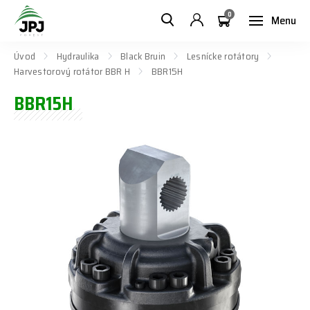
0
Menu
Úvod
Hydraulika
Black Bruin
Lesnícke rotátory
Harvestorový rotátor BBR H
BBR15H
BBR15H