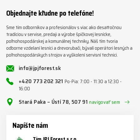
202 321 #jpjforest #zetor
jednotky/ www.jpjforest.cz a
#firewood #regon
www.jpjforest.sk #jpjforest
Objednajte kľudne po telefóne!
#firewoodproduction
#firewood #deitmer
Sme tím odborníkov a profesionálov s viac ako desaťročnou
tradíciou v servise, predaji a výrobe špičkovej lesnícke,
poľnohospodárskej a komunálnej techniky. Náš tím tvoria
odborne vzdelaní lesníci a drevorubači, bývalí operátori lesných a
poľnohospodárskych strojov a vyškolení servisní technici.
info@jpjforest.sk
+420 773 202 321
Po-Pia: 7:00 - 11:30 a 12:30 -
16:00
Stará Paka – Ústí 78, 507 91
navigovať sem
Napíšte nám
Tím JPJ Forest s.r.o.