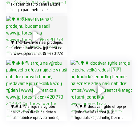
skladem za tuto cenu ℹ️ Běžné
ceny a parametry zde:
https://share.google/LnhmTfZl
K8W5t7i6o ☎️ +420 773 202
321 #jpjforest #forsmw
#firewood #
🌳🌲🫡Navštivte naší prodejnu,
budeme rádi! www.jpjforest.cz
a www.jpjforest.sk ☎️ +420 773
202 321 #jpjforest #forsmw
#biojack #regon #vahvajussi
🌳🪵🌲🪓 strojů na výrobu
🪓🌳🌲 dodávat tyhle stroje je
palivového dřeva najdete v
jedna velká radost 🇩🇪
naší nabídce opravdu hodně,
hydraulické jednotky Deitmer
předáváme jich několik každý
naleznete zde v naší nabídce:
týden ℹ️ www.jpjforest.cz a
https://www.jpjforest.cz/kateg
www.jpjforest.sk ☎️ +420 773
orie/multifunkcni-rotacni-