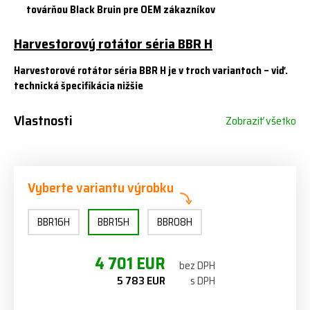
továrňou Black Bruin pre OEM zákazníkov
Harvestorový rotátor séria BBR H
Harvestorové rotátor séria BBR H je v troch variantoch – viď.
technická špecifikácia nižšie
Vlastnosti
Zobraziť všetko
Vyberte variantu výrobku
BBR16H
BBR15H
BBR08H
4 701 EUR
bez DPH
5 783 EUR
s DPH