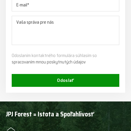
Odoslaním kontaktného formulára súhlasím so
spracovaním mnou poskytnutých údajov
Odoslať
JPJ Forest = Istota a Spoľahlivosť