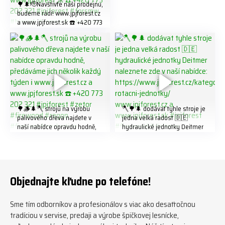
🌳🌲🫡Navštivte naší prodejnu,
budeme rádi! www.jpjforest.cz
a www.jpjforest.sk ☎️ +420 773
202 321 #jpjforest #forsmw
#biojack #regon #vahvajussi
🌳🪵🌲🪓 strojů na výrobu
🪓🌳🌲 dodávat tyhle stroje je
palivového dřeva najdete v
jedna velká radost 🇩🇪
naší nabídce opravdu hodně,
hydraulické jednotky Deitmer
předáváme jich několik každý
naleznete zde v naší nabídce:
týden ℹ️ www.jpjforest.cz a
https://www.jpjforest.cz/kateg
www.jpjforest.sk ☎️ +420 773
orie/multifunkcni-rotacni-
202 321 #jpjforest #zetor
jednotky/ www.jpjforest.cz a
#firewood #regon
www.jpjforest.sk #jpjforest
Objednajte kľudne po telefóne!
#firewoodproduction
#firewood #deitmer
Sme tím odborníkov a profesionálov s viac ako desaťročnou
tradíciou v servise, predaji a výrobe špičkovej lesnícke,