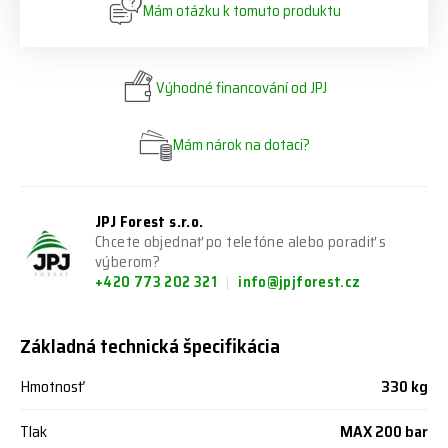
Mám otázku k tomuto produktu
Výhodné financování od JPJ
Mám nárok na dotaci?
JPJ Forest s.r.o.
Chcete objednať po telefóne alebo poradiť s
výberom?
+420 773 202 321
info@jpjforest.cz
Základná technická špecifikácia
Hmotnosť
330 kg
Tlak
MAX 200 bar