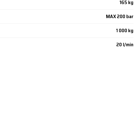
165 kg
MAX 200 bar
1 000 kg
20 l/min