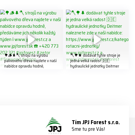
🌳🪵🌲🪓 strojů na výrobu
🪓🌳🌲 dodávat tyhle stroje je
palivového dřeva najdete v naší
jedna velká radost 🇩🇪
nabídce opravdu hodně,
hydraulické jednotky Deitmer
předáváme jich několik každý
naleznete zde v naší nabídce:
týden ℹ️ www.jpjforest.cz a
https://www.jpjforest.cz/kategori
www.jpjforest.sk ☎️ +420 773
e/multifunkcni-rotacni-jednotky/
202 321 #jpjforest #zetor
www.jpjforest.cz a
#firewood #regon
www.jpjforest.sk #jpjforest
#firewoodproduction
#firewood #deitmer
Tím JPJ Forest s.r.o.
Sme tu pre Vás!