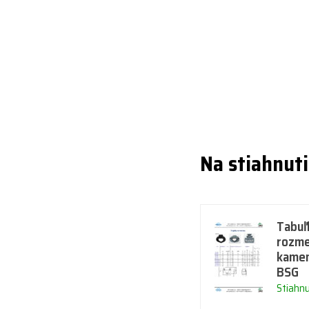
Na stiahnut
Tabuľk
rozme
kamen
BSG
Stiahn