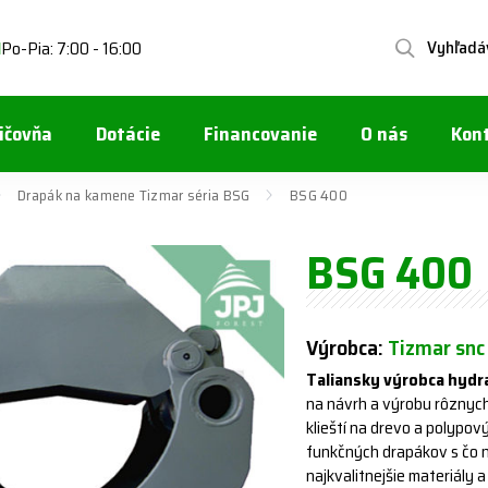
Vyhľadá
Po-Pia: 7:00 - 16:00
1
ičovňa
Dotácie
Financovanie
O nás
Kon
Drapák na kamene Tizmar séria BSG
BSG 400
BSG 400
Výrobca:
Tizmar snc
Taliansky výrobca hydr
na návrh a výrobu rôznych
klieští na drevo a polypov
funkčných drapákov s čo na
najkvalitnejšie materiály a