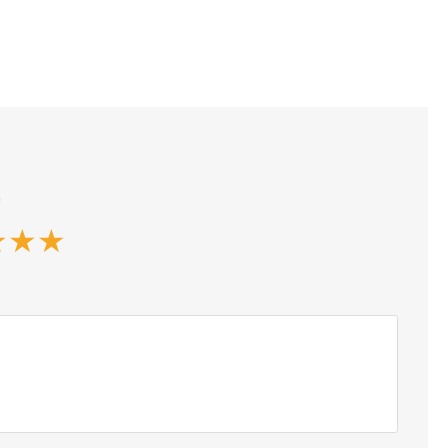
*
★
★
★