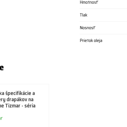
Hmotnosť
Tlak
Nosnosť
Prietok oleja
ie
a špecifikácie a
ry drapákov na
e Tizmar - séria
uť