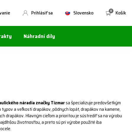
0
vanie
Prihlásiť sa
Slovensko
Košík
takty
Náhradní díly
aulického náradia značky Tizmar
sa špecializuje predovšetkým
 typov a veľkostí drapákov, pôdnych lopát, drapákov na kamene,
ých drapákov. Hlavným cieľom a prioritou je sústrediť sa na výrobu
jdlhšou životnosťou, a preto sú pri výrobe použité iba
 ocele.