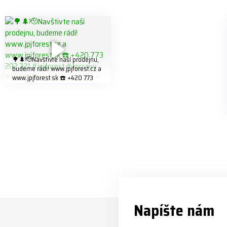
🌳🌲🫡Navštivte naší prodejnu,
budeme rádi! www.jpjforest.cz a
www.jpjforest.sk ☎️ +420 773
202 321 #jpjforest #forsmw
#biojack #regon #vahvajussi
Napíšte nám