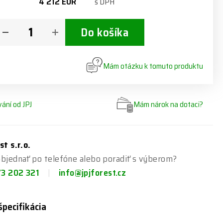
4 212 EUR
s DPH
Do košíka
Mám otázku k tomuto produktu
ání od JPJ
Mám nárok na dotaci?
st s.r.o.
bjednať po telefóne alebo poradiť s výberom?
73 202 321
info@jpjforest.cz
špecifikácia