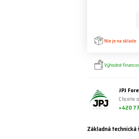
Nie je na sklade
Výhodné financov
JPJ Fore
Chcete o
+420 7
Základná technická 