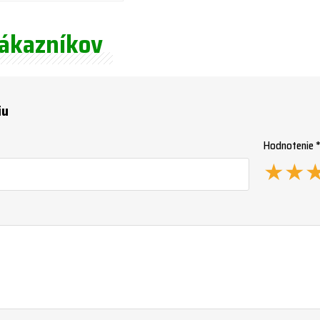
zákazníkov
iu
Hodnotenie 
★
★