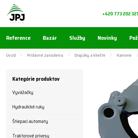
+420 773 202 32
Reference
Bazár
Služby
Novinky
Pož
Úvod
Prídavné zariadenia
Drapáky a kliešte
Kamene
Kategórie produktov
Vyvážačky
Hydraulické ruky
Štiepací automaty
Traktorové prívesy