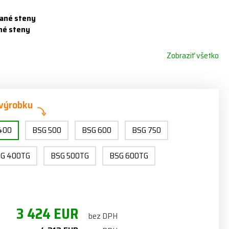
vané steny
né steny
Zobraziť všetko
 výrobku
400
BSG 500
BSG 600
BSG 750
G 400TG
BSG 500TG
BSG 600TG
3 424 EUR
bez DPH