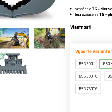
označenie
TG
=
diero
bez
označenia
TG
=
pl
Vlastnosti
Vyberte variantu
BSG 300
BSG 
BSG 300TG
BS
BSG 750TG