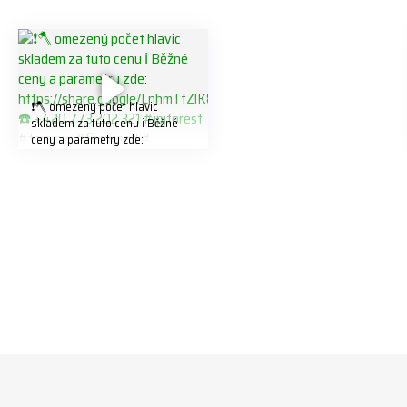
❗️🪓 omezený počet hlavic
skladem za tuto cenu ℹ️ Běžné
ceny a parametry zde:
https://share.google/LnhmTfZlK
8W5t7i6o ☎️ +420 773 202 321
#jpjforest #forsmw #firewood
#