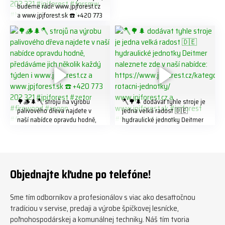
budeme rádi! www.jpjforest.cz
a www.jpjforest.sk ☎️ +420 773
202 321 #jpjforest #forsmw
#biojack #regon #vahvajussi
🌳🪵🌲🪓 strojů na výrobu
🪓🌳🌲 dodávat tyhle stroje je
palivového dřeva najdete v
jedna velká radost 🇩🇪
naší nabídce opravdu hodně,
hydraulické jednotky Deitmer
předáváme jich několik každý
naleznete zde v naší nabídce:
týden ℹ️ www.jpjforest.cz a
https://www.jpjforest.cz/kateg
www.jpjforest.sk ☎️ +420 773
orie/multifunkcni-rotacni-
202 321 #jpjforest #zetor
jednotky/ www.jpjforest.cz a
#firewood #regon
www.jpjforest.sk #jpjforest
Objednajte kľudne po telefóne!
#firewoodproduction
#firewood #deitmer
Sme tím odborníkov a profesionálov s viac ako desaťročnou
tradíciou v servise, predaji a výrobe špičkovej lesnícke,
poľnohospodárskej a komunálnej techniky. Náš tím tvoria