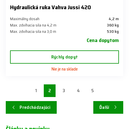
Hydraulická ruka Vahva Jussi 420
Maximálny dosah
4,2 m
Max. zdvíhacia sila na 4,2 m
360 kg
Max. zdvíhacia sila na 3,0 m
530 kg
Cena dopytom
Rýchly dopyt
Nie je na sklade
1
2
3
4
5
Predchádzajúci
Ďalší