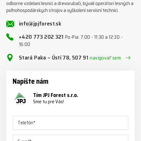
odborne vzdelaní lesníci a drevorubači, bývalí operátori lesných a
poľnohospodárskych strojov a vyškolení servisní technici.
info@jpjforest.sk
+420 773 202 321
Po-Pia: 7:00 - 11:30 a 12:30 -
16:00
Stará Paka – Ústí 78, 507 91
navigovať sem
Napíšte nám
Tím JPJ Forest s.r.o.
Sme tu pre Vás!