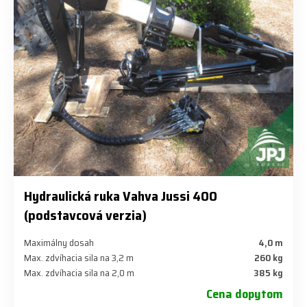
Hydraulická ruka Vahva Jussi 400
(podstavcová verzia)
Maximálny dosah
4,0 m
Max. zdvíhacia sila na 3,2 m
260 kg
Max. zdvíhacia sila na 2,0 m
385 kg
Cena dopytom