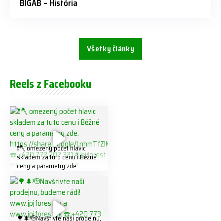
BIGAB – História
Všetky články
Reels z Facebooku
❗️🪓 omezený počet hlavic
skladem za tuto cenu ℹ️ Běžné
ceny a parametry zde:
https://share.google/LnhmTfZl
K8W5t7i6o ☎️ +420 773 202
321 #jpjforest #forsmw
#firewood #
🌳🌲🫡Navštivte naší prodejnu,