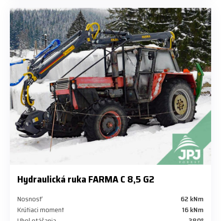
Hydraulická ruka FARMA C 8,5 G2
Nosnosť
62 kNm
Krútiaci moment
16 kNm
Uhol otáčania
380°