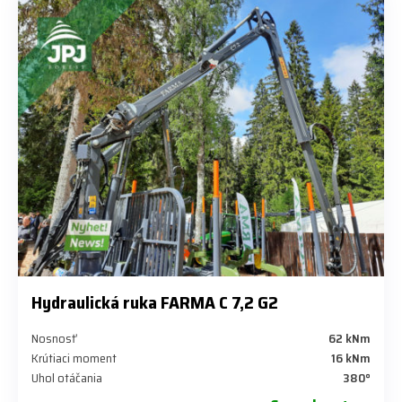
Hydraulická ruka FARMA C 7,2 G2
Nosnosť
62 kNm
Krútiaci moment
16 kNm
Uhol otáčania
380°