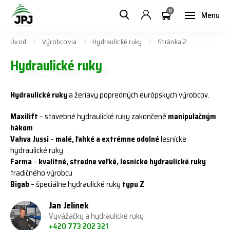
0
Menu
Úvod
Výrobcovia
Hydraulické ruky
Stránka 2
Hydraulické ruky
Hydraulické ruky
a žeriavy popredných európskych výrobcov.
Maxilift
– stavebné hydraulické ruky zakončené
manipulačným
hákom
Vahva Jussi
–
malé, ľahké a extrémne odolné
lesnícke
hydraulické ruky
Farma
–
kvalitné, stredne veľké, lesnícke hydraulické ruky
tradičného výrobcu
Bigab
– špeciálne hydraulické ruky
typu Z
Jan Jelínek
Vyvážačky a hydraulické ruky
+420 773 202 321