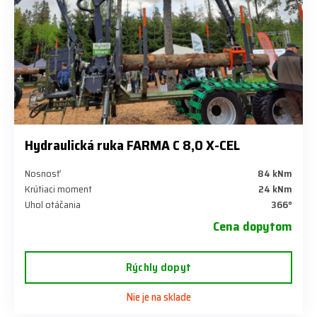
Hydraulická ruka FARMA C 8,0 X-CEL
Nosnosť
84 kNm
Krútiaci moment
24 kNm
Uhol otáčania
366°
Cena dopytom
Rýchly dopyt
Nie je na sklade