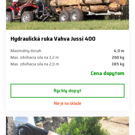
Hydraulická ruka Vahva Jussi 400
Maximálny dosah
4,0 m
Max. zdvíhacia sila na 3,2 m
260 kg
Max. zdvíhacia sila na 2,0 m
385 kg
Cena dopytom
Rýchly dopyt
Nie je na sklade