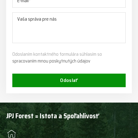
Odoslaním kontaktného formulára súhlasím so
spracovaním mnou poskytnutých údajov
Odoslať
JPJ Forest = Istota a Spoľahlivosť