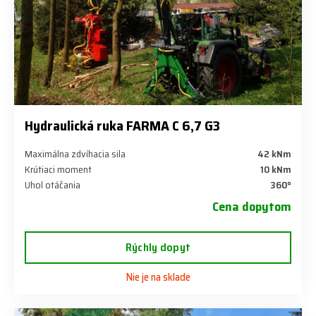
Hydraulická ruka FARMA C 6,7 G3
Maximálna zdvíhacia sila
42 kNm
Krútiaci moment
10 kNm
Uhol otáčania
360°
Cena dopytom
Rýchly dopyt
Nie je na sklade