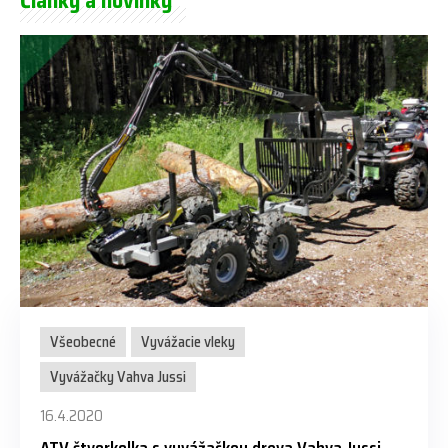
Články a novinky
Všeobecné
Vyvážacie vleky
Vyvážačky Vahva Jussi
16.4.2020
ATV štvorkolka s vyvážačkou dreva Vahva Jussi