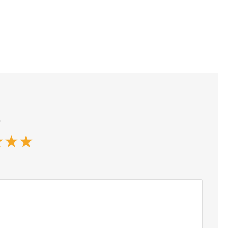
*
★
★
★