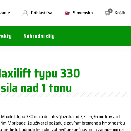
0
vanie
Prihlásiť sa
Slovensko
Košík
takty
Náhradní díly
axilift typu 330
sila nad 1 tonu
 Maxilift typu 330 majú dosah výložníka od 3,3 – 6,36 metrov a ich
2 kNm. V prípade, že užívateľ požaduje zdvíhať bremeno s hmotnosťou
 nutné tieto hydraulickej ruky vybaviť bezpečnostným zariadením na