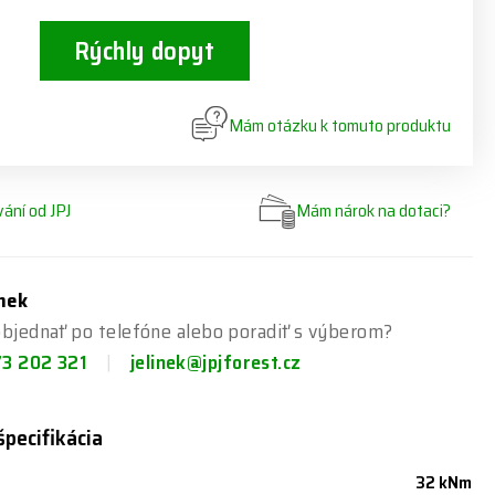
Rýchly dopyt
Mám otázku k tomuto produktu
ání od JPJ
Mám nárok na dotaci?
ínek
bjednať po telefóne alebo poradiť s výberom?
73 202 321
jelinek@jpjforest.cz
špecifikácia
32 kNm