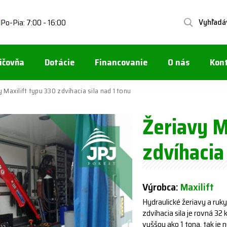
Vyhľadá
Po-Pia: 7:00 - 16:00
1
ičovňa
Dotácie
Financovanie
O nás
Kon
y Maxilift typu 330 zdvíhacia sila nad 1 tonu
Žeriavy M
zdvíhacia 
Výrobca:
Maxilift
Hydraulické žeriavy a ruky
zdvíhacia sila je rovná 3
vyššou ako 1 tona, tak je