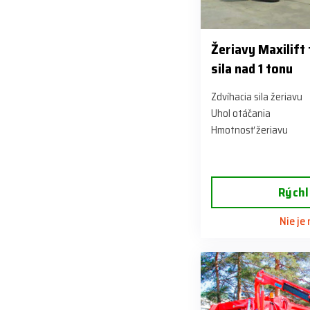
Žeriavy Maxilift
sila nad 1 tonu
Zdvíhacia sila žeriavu
Uhol otáčania
Hmotnosť žeriavu
Rýchl
Nie je