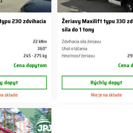
 typu 230 zdvíhacia
Žeriavy Maxilift typu 330 zd
sila do 1 tony
22 kNm
Zdvíhacia sila žeriavu
360°
Uhol otáčania
245 - 275 kg
Hmotnosť žeriavu
29
Cena dopytom
Cena 
y dopyt
Rýchly dopyt
 na sklade
Nie je na sklade