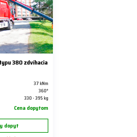
 typu 380 zdvíhacia
37 kNm
360°
330 - 395 kg
Cena dopytom
y dopyt