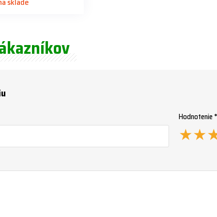
 na sklade
zákazníkov
iu
Hodnotenie 
★
★