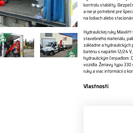
kontrolu stability. Bezpeč
a nie je potrebné pre špeci
na lodiach alebo stacionár
Hydraulickej ruky Maxili
stavebného materiálu, pal
základne a hydraulických 
batériu s napätím 12/24 V
hydraulickým čerpadlom. 
vozidla. Žeriavy typu 330 
ruky a viac informácií o k
Vlastnosti