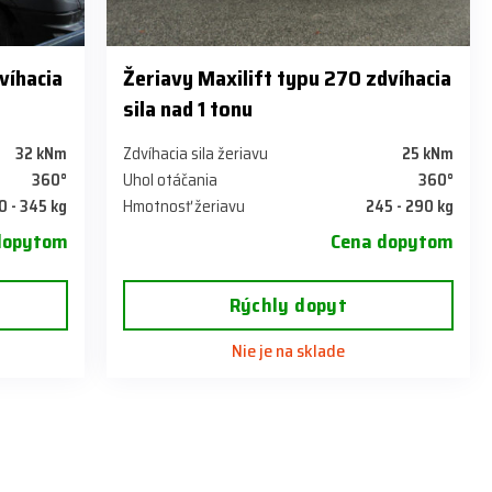
víhacia
Žeriavy Maxilift typu 270 zdvíhacia
sila nad 1 tonu
32 kNm
Zdvíhacia sila žeriavu
25 kNm
360°
Uhol otáčania
360°
0 - 345 kg
Hmotnosť žeriavu
245 - 290 kg
dopytom
Cena dopytom
Rýchly dopyt
Nie je na sklade