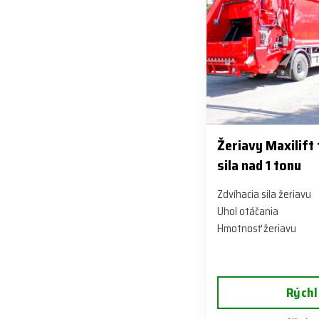
Žeriavy Maxilift
sila nad 1 tonu
Zdvíhacia sila žeriavu
Uhol otáčania
Hmotnosť žeriavu
Rýchl