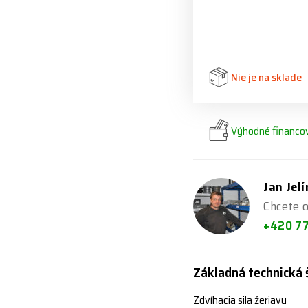
Nie je na sklade
Výhodné financov
Jan Jel
Chcete o
+420 7
Základná technická 
Zdvíhacia sila žeriavu