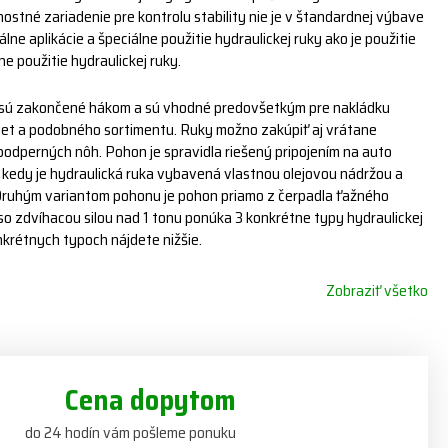
nostné zariadenie pre kontrolu stability nie je v štandardnej výbave
álne aplikácie a špeciálne použitie hydraulickej ruky ako je použitie
ne použitie hydraulickej ruky.
ft sú zakončené hákom a sú vhodné predovšetkým pre nakládku
iet a podobného sortimentu. Ruky možno zakúpiť aj vrátane
podperných nôh. Pohon je spravidla riešený pripojením na auto
, kedy je hydraulická ruka vybavená vlastnou olejovou nádržou a
Druhým variantom pohonu je pohon priamo z čerpadla ťažného
so zdvíhacou silou nad 1 tonu ponúka 3 konkrétne typy hydraulickej
onkrétnych typoch nájdete nižšie.
Zobraziť všetko
Cena dopytom
do 24 hodín vám pošleme ponuku