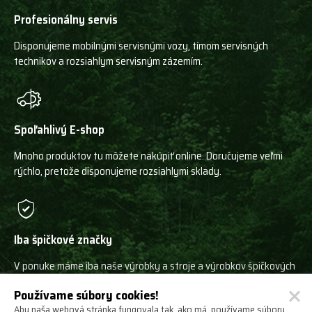
Profesionálny servis
Disponujeme mobilnými servisnými vozy, tímom servisných
technikov a rozsiahlym servisným zázemím.
Spoľahlivý E-shop
Mnoho produktov tu môžete nakúpiť online. Doručujeme veľmi
rýchlo, pretože disponujeme rozsiahlymi sklady.
Iba špičkové značky
V ponuke máme iba naše výrobky a stroje a výrobkov špičkových
svetových výrobcov!
Používame súbory cookies!
Aby naša webová stránka fungovala tak, ako má, používame súbory