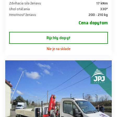
Zdvíhacia sila žeriavu
17 kNm
Uhol otáčania
330°
Hmotnosť žeriavu
200 - 210 kg
Cena dopytom
Rýchly dopyt
Nie je na sklade