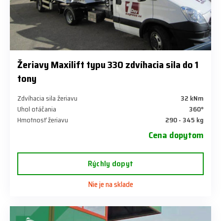
Žeriavy Maxilift typu 330 zdvíhacia sila do 1
tony
Zdvíhacia sila žeriavu
32 kNm
Uhol otáčania
360°
Hmotnosť žeriavu
290 - 345 kg
Cena dopytom
Rýchly dopyt
Nie je na sklade