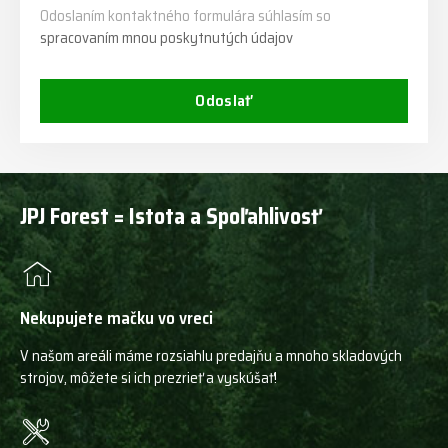
Odoslaním kontaktného formulára súhlasím so
spracovaním mnou poskytnutých údajov
Odoslať
JPJ Forest = Istota a Spoľahlivosť
Nekupujete mačku vo vreci
V našom areáli máme rozsiahlu predajňu a mnoho skladových
strojov, môžete si ich prezrieť a vyskúšať!