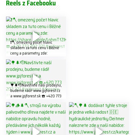
Reels z Facebooku
❗️🪓 omezený počet hlavic
skladem za tuto cenu ℹ️ Běžné
ceny a parametry zde:
https://share.google/LnhmTfZl
K8W5t7i6o ☎️ +420 773 202
321 #jpjforest #forsmw
#firewood #
🌳🌲🫡Navštivte naší prodejnu,
budeme rádi! www.jpjforest.cz
a www.jpjforest.sk ☎️ +420 773
202 321 #jpjforest #forsmw
#biojack #regon #vahvajussi