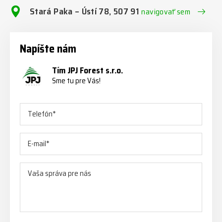
Stará Paka – Ústí 78, 507 91
navigovať sem
Napíšte nám
Tím JPJ Forest s.r.o.
Sme tu pre Vás!