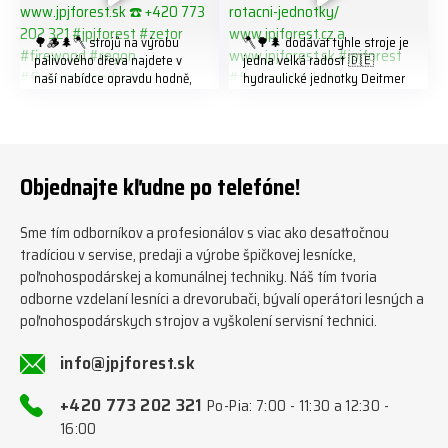
🌳🪵🌲🪓 strojů na výrobu
🪓🌳🌲 dodávat tyhle stroje je
palivového dřeva najdete v
jedna velká radost 🇩🇪
naší nabídce opravdu hodně,
hydraulické jednotky Deitmer
předáváme jich několik každý
naleznete zde v naší nabídce:
týden ℹ️ www.jpjforest.cz a
https://www.jpjforest.cz/kateg
www.jpjforest.sk ☎️ +420 773
orie/multifunkcni-rotacni-
202 321 #jpjforest #zetor
jednotky/ www.jpjforest.cz a
#firewood #regon
www.jpjforest.sk #jpjforest
Objednajte kľudne po telefóne!
#firewoodproduction
#firewood #deitmer
Sme tím odborníkov a profesionálov s viac ako desaťročnou
tradíciou v servise, predaji a výrobe špičkovej lesnícke,
poľnohospodárskej a komunálnej techniky. Náš tím tvoria
odborne vzdelaní lesníci a drevorubači, bývalí operátori lesných a
poľnohospodárskych strojov a vyškolení servisní technici.
info@jpjforest.sk
+420 773 202 321
Po-Pia: 7:00 - 11:30 a 12:30 -
16:00