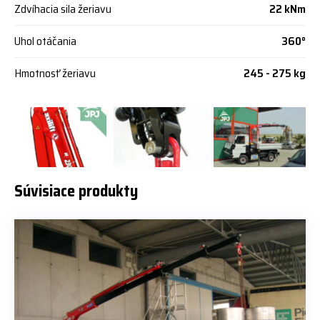
Zdvíhacia sila žeriavu
22 kNm
Uhol otáčania
360°
Hmotnosť žeriavu
245 - 275 kg
Súvisiace produkty