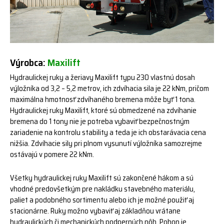
Výrobca:
Maxilift
Hydraulickej ruky a žeriavy Maxilift typu 230 vlastnú dosah
výložníka od 3,2 – 5,2 metrov, ich zdvíhacia sila je 22 kNm, pričom
maximálna hmotnosť zdvíhaného bremena môže byť 1 tona.
Hydraulickej ruky Maxilift, ktoré sú obmedzené na zdvíhanie
bremena do 1 tony nie je potreba vybaviť bezpečnostným
zariadenie na kontrolu stability a teda je ich obstarávacia cena
nižšia. Zdvíhacie sily pri plnom vysunutí výložníka samozrejme
ostávajú v pomere 22 kNm.
Všetky hydraulickej ruky Maxilift sú zakončené hákom a sú
vhodné predovšetkým pre nakládku stavebného materiálu,
paliet a podobného sortimentu alebo ich je možné použiť aj
stacionárne. Ruky možno vybaviť aj základňou vrátane
hydraulických či mechanických podperných nôh. Pohon je