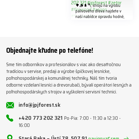
🌳🪵🌲🪓 strojů na výrobu
palivového dřeva najdete v
naší nabídce opravdu hodně,
předáváme jich několik každý
týden ℹ️ www.jpjforest.cz a
www.jpjforest.sk ☎️ +420 773
202 321 #jpjforest #zetor
#firewood #regon
Objednajte kľudne po telefóne!
#firewoodproduction
Sme tím odborníkov a profesionálov s viac ako desaťročnou
tradíciou v servise, predaji a výrobe špičkovej lesnícke,
poľnohospodárskej a komunálnej techniky. Náš tím tvoria
odborne vzdelaní lesníci a drevorubači, bývalí operátori lesných a
poľnohospodárskych strojov a vyškolení servisní technici.
info@jpjforest.sk
+420 773 202 321
Po-Pia: 7:00 - 11:30 a 12:30 -
16:00
Stará Paka – Ústí 78, 507 91
navigovať sem