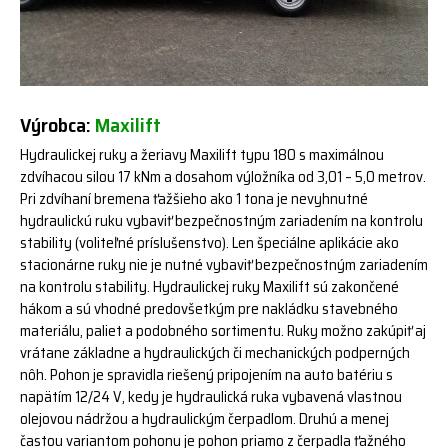
Výrobca:
Maxilift
Hydraulickej ruky a žeriavy Maxilift typu 180 s maximálnou
zdvíhacou silou 17 kNm a dosahom výložníka od 3,01 – 5,0 metrov.
Pri zdvíhaní bremena ťažšieho ako 1 tona je nevyhnutné
hydraulickú ruku vybaviť bezpečnostným zariadením na kontrolu
stability (voliteľné príslušenstvo). Len špeciálne aplikácie ako
stacionárne ruky nie je nutné vybaviť bezpečnostným zariadením
na kontrolu stability. Hydraulickej ruky Maxilift sú zakončené
hákom a sú vhodné predovšetkým pre nakládku stavebného
materiálu, paliet a podobného sortimentu. Ruky možno zakúpiť aj
vrátane základne a hydraulických či mechanických podperných
nôh. Pohon je spravidla riešený pripojením na auto batériu s
napätím 12/24 V, kedy je hydraulická ruka vybavená vlastnou
olejovou nádržou a hydraulickým čerpadlom. Druhú a menej
častou variantom pohonu je pohon priamo z čerpadla ťažného