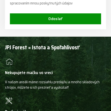
spracovaním mnou poskytnutých údajov
Odoslať
JPJ Forest = Istota a Spoľahlivosť
Nekupujete mačku vo vreci
V našom areáli máme rozsiahlu predajňu a mnoho skladových
strojov, môžete si ich prezrieť a vyskúšať!