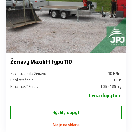
Žeriavy Maxilift typu 110
Zdvíhacia sila žeriavu
10 KNm
Uhol otáčania
330°
Hmotnosť žeriavu
105 - 125 kg
Cena dopytom
Rýchly dopyt
Nie je na sklade