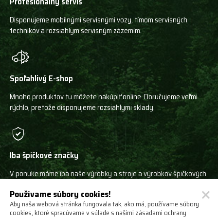
Profesionálny servis
Disponujeme mobilnými servisnými vozy, tímom servisných
technikov a rozsiahlym servisným zázemím.
Spoľahlivý E-shop
Mnoho produktov tu môžete nakúpiť online. Doručujeme veľmi
rýchlo, pretože disponujeme rozsiahlymi sklady.
Iba špičkové značky
V ponuke máme iba naše výrobky a stroje a výrobkov špičkových
svetových výrobcov!
Používame súbory cookies!
Aby naša webová stránka fungovala tak, ako má, používame súbory
cookies, ktoré spracúvame v súlade s našimi zásadami ochrany