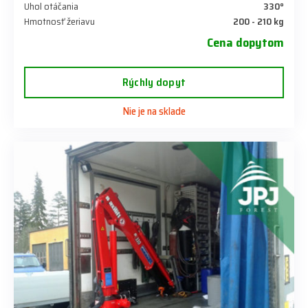
Uhol otáčania
330°
Hmotnosť žeriavu
200 - 210 kg
Cena dopytom
Rýchly dopyt
Nie je na sklade