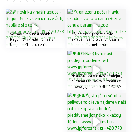
❗️🧨 novinka v naší nabídce -
❗️🪓 omezený počet hlavic
Regon R4 ℹ️ k vidění u nás v
skladem za tuto cenu ℹ️ Běžné
Ústí, napište si o ceník:
ceny a parametry zde:
info@jpjforest.com ☎️ +420
https://share.google/LnhmTfZl
773 202 321 #jpjforest #regon
K8W5t7i6o ☎️ +420 773 202
#firewood
321 #jpjforest #forsmw
#firewood #
🌳🌲🫡Navštivte naší prodejnu,
budeme rádi! www.jpjforest.cz
a www.jpjforest.sk ☎️ +420 773
202 321 #jpjforest #forsmw
#biojack #regon #vahvajussi