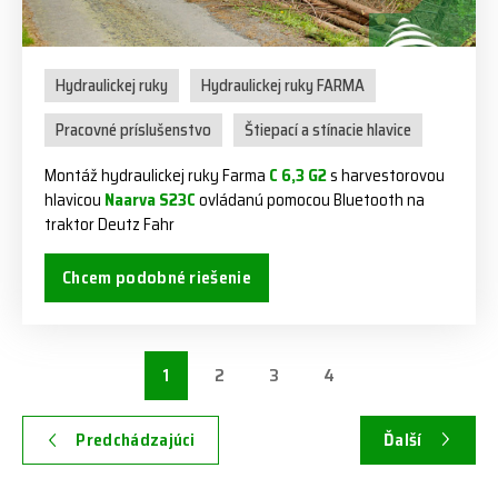
Hydraulickej ruky
Hydraulickej ruky FARMA
Pracovné príslušenstvo
Štiepací a stínacie hlavice
Montáž hydraulickej ruky Farma
C 6,3 G2
s harvestorovou
hlavicou
Naarva S23C
ovládanú pomocou Bluetooth na
traktor Deutz Fahr
Chcem podobné riešenie
1
2
3
4
Predchádzajúci
Ďalší