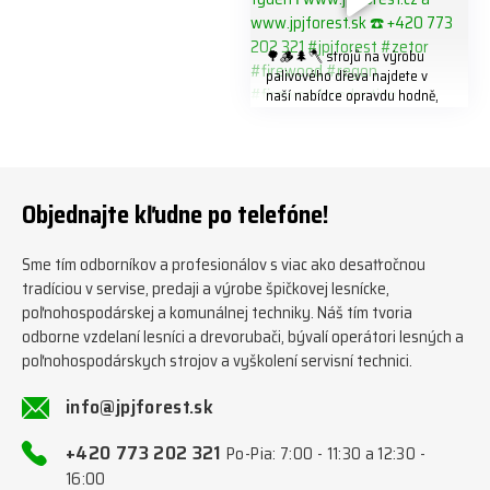
🌳🪵🌲🪓 strojů na výrobu
palivového dřeva najdete v
naší nabídce opravdu hodně,
předáváme jich několik každý
týden ℹ️ www.jpjforest.cz a
www.jpjforest.sk ☎️ +420 773
202 321 #jpjforest #zetor
#firewood #regon
Objednajte kľudne po telefóne!
#firewoodproduction
Sme tím odborníkov a profesionálov s viac ako desaťročnou
tradíciou v servise, predaji a výrobe špičkovej lesnícke,
poľnohospodárskej a komunálnej techniky. Náš tím tvoria
odborne vzdelaní lesníci a drevorubači, bývalí operátori lesných a
poľnohospodárskych strojov a vyškolení servisní technici.
info@jpjforest.sk
+420 773 202 321
Po-Pia: 7:00 - 11:30 a 12:30 -
16:00