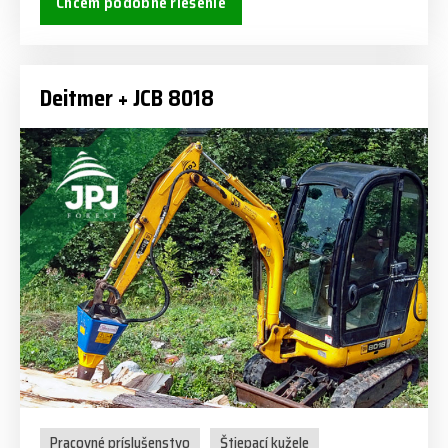
Chcem podobné riešenie
Deitmer + JCB 8018
Pracovné príslušenstvo
Štiepací kužele