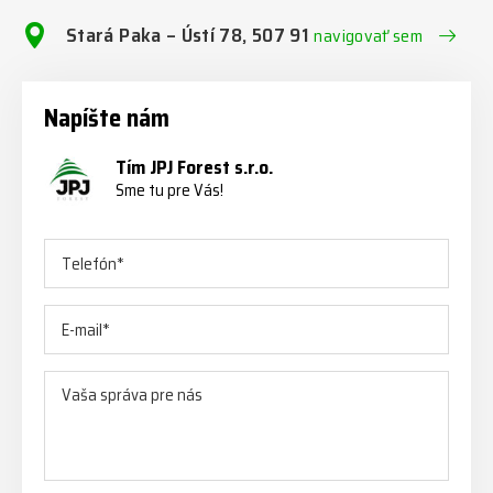
Stará Paka – Ústí 78, 507 91
navigovať sem
Napíšte nám
Tím JPJ Forest s.r.o.
Sme tu pre Vás!