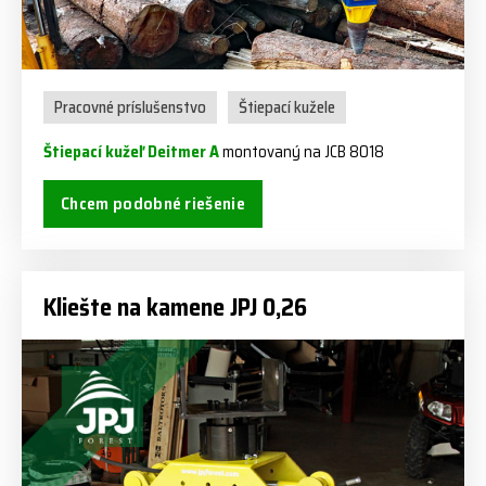
Pracovné príslušenstvo
Štiepací kužele
Štiepací kužeľ Deitmer A
montovaný na JCB 8018
Chcem podobné riešenie
Kliešte na kamene JPJ 0,26