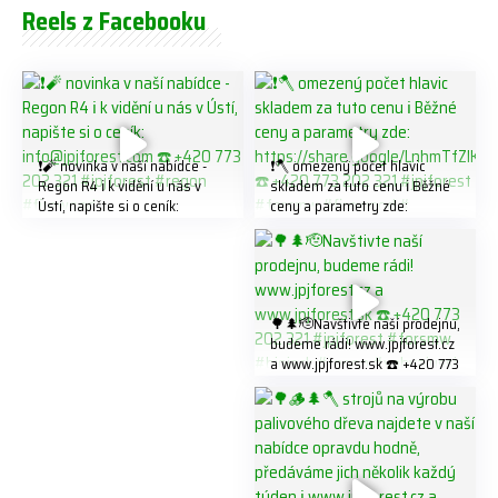
Reels z Facebooku
❗️🧨 novinka v naší nabídce -
❗️🪓 omezený počet hlavic
Regon R4 ℹ️ k vidění u nás v
skladem za tuto cenu ℹ️ Běžné
Ústí, napište si o ceník:
ceny a parametry zde:
info@jpjforest.com ☎️ +420
https://share.google/LnhmTfZl
773 202 321 #jpjforest #regon
K8W5t7i6o ☎️ +420 773 202
#firewood
321 #jpjforest #forsmw
#firewood #
🌳🌲🫡Navštivte naší prodejnu,
budeme rádi! www.jpjforest.cz
a www.jpjforest.sk ☎️ +420 773
202 321 #jpjforest #forsmw
#biojack #regon #vahvajussi