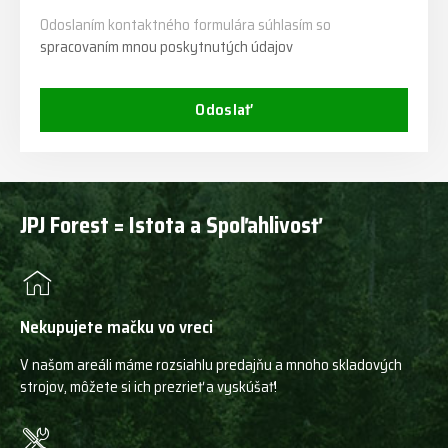
Odoslaním kontaktného formulára súhlasím so
spracovaním mnou poskytnutých údajov
Odoslať
JPJ Forest = Istota a Spoľahlivosť
Nekupujete mačku vo vreci
V našom areáli máme rozsiahlu predajňu a mnoho skladových
strojov, môžete si ich prezrieť a vyskúšať!