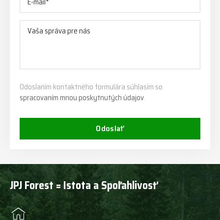
Odoslaním kontaktného formulára súhlasím so
spracovaním mnou poskytnutých údajov
Odoslať
JPJ Forest = Istota a Spoľahlivosť