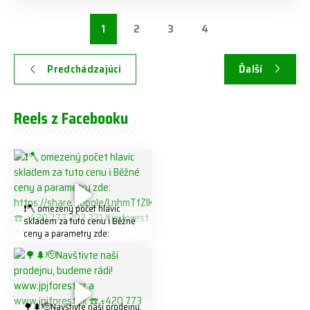
1
2
3
4
Predchádzajúci
Ďalší
Reels z Facebooku
❗️🪓 omezený počet hlavic
skladem za tuto cenu ℹ️ Běžné
ceny a parametry zde:
https://share.google/LnhmTfZl
K8W5t7i6o ☎️ +420 773 202
321 #jpjforest #forsmw
#firewood #
🌳🌲🫡Navštivte naší prodejnu,