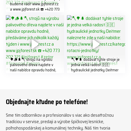
budeme rádi! www.jpjforest.cz
a www.jpjforest.sk ☎️ +420 773
202 321 #jpjforest #forsmw
#biojack #regon #vahvajussi
🌳🪵🌲🪓 strojů na výrobu
🪓🌳🌲 dodávat tyhle stroje je
palivového dřeva najdete v
jedna velká radost 🇩🇪
naší nabídce opravdu hodně,
hydraulické jednotky Deitmer
předáváme jich několik každý
naleznete zde v naší nabídce:
týden ℹ️ www.jpjforest.cz a
https://www.jpjforest.cz/kateg
www.jpjforest.sk ☎️ +420 773
orie/multifunkcni-rotacni-
202 321 #jpjforest #zetor
jednotky/ www.jpjforest.cz a
#firewood #regon
www.jpjforest.sk #jpjforest
Objednajte kľudne po telefóne!
#firewoodproduction
#firewood #deitmer
Sme tím odborníkov a profesionálov s viac ako desaťročnou
tradíciou v servise, predaji a výrobe špičkovej lesnícke,
poľnohospodárskej a komunálnej techniky. Náš tím tvoria