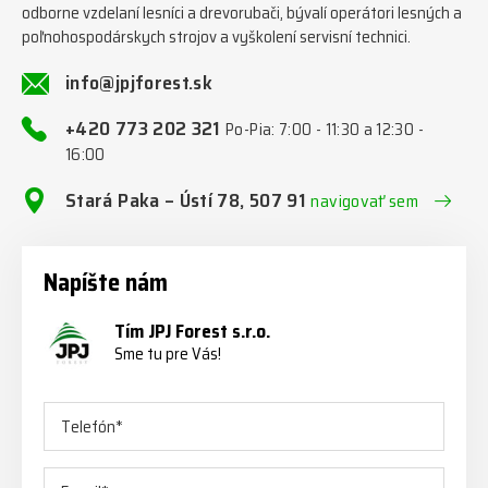
odborne vzdelaní lesníci a drevorubači, bývalí operátori lesných a
poľnohospodárskych strojov a vyškolení servisní technici.
info@jpjforest.sk
+420 773 202 321
Po-Pia: 7:00 - 11:30 a 12:30 -
16:00
Stará Paka – Ústí 78, 507 91
navigovať sem
Napíšte nám
Tím JPJ Forest s.r.o.
Sme tu pre Vás!