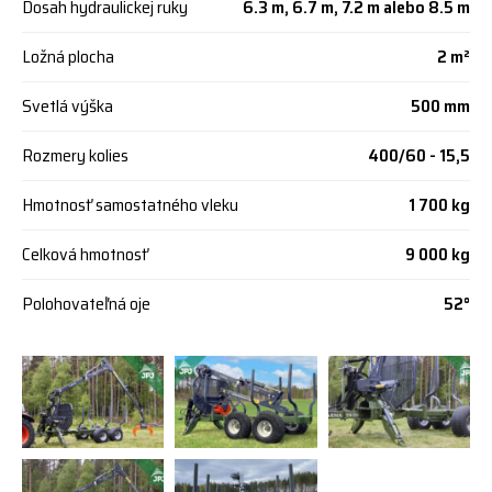
Dosah hydraulickej ruky
6.3 m, 6.7 m, 7.2 m alebo 8.5 m
Ložná plocha
2 m²
Svetlá výška
500 mm
Rozmery kolies
400/60 - 15,5
Hmotnosť samostatného vleku
1 700 kg
Celková hmotnosť
9 000 kg
Polohovateľná oje
52°