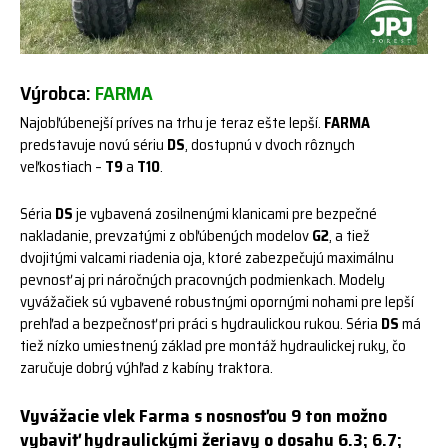
Výrobca:
FARMA
Najobľúbenejší príves na trhu je teraz ešte lepší.
FARMA
predstavuje novú sériu
DS
, dostupnú v dvoch rôznych
veľkostiach –
T9
a
T10
.
Séria
DS
je vybavená zosilnenými klanicami pre bezpečné
nakladanie, prevzatými z obľúbených modelov
G2
, a tiež
dvojitými valcami riadenia oja, ktoré zabezpečujú maximálnu
pevnosť aj pri náročných pracovných podmienkach. Modely
vyvážačiek sú vybavené robustnými opornými nohami pre lepší
prehľad a bezpečnosť pri práci s hydraulickou rukou. Séria
DS
má
tiež nízko umiestnený základ pre montáž hydraulickej ruky, čo
zaručuje dobrý výhľad z kabíny traktora.
Vyvážacie vlek Farma s nosnosťou 9 ton možno
vybaviť hydraulickými žeriavy o dosahu 6.3; 6.7;