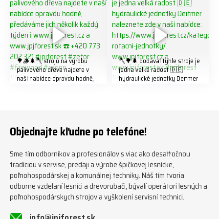
🌳🪵🌲🪓 strojů na výrobu
🪓🌳🌲 dodávat tyhle stroje je
palivového dřeva najdete v
jedna velká radost 🇩🇪
naší nabídce opravdu hodně,
hydraulické jednotky Deitmer
předáváme jich několik každý
naleznete zde v naší nabídce:
týden ℹ️ www.jpjforest.cz a
https://www.jpjforest.cz/kateg
www.jpjforest.sk ☎️ +420 773
orie/multifunkcni-rotacni-
202 321 #jpjforest #zetor
jednotky/ www.jpjforest.cz a
#firewood #regon
www.jpjforest.sk #jpjforest
Objednajte kľudne po telefóne!
#firewoodproduction
#firewood #deitmer
Sme tím odborníkov a profesionálov s viac ako desaťročnou
tradíciou v servise, predaji a výrobe špičkovej lesnícke,
poľnohospodárskej a komunálnej techniky. Náš tím tvoria
odborne vzdelaní lesníci a drevorubači, bývalí operátori lesných a
poľnohospodárskych strojov a vyškolení servisní technici.
info@jpjforest.sk