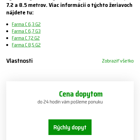
7.2 a 8.5 metrov. Viac informácií o týchto žeriavoch
nájdete tu:
Farma C 6,3 G2
Farma C 6,7 G3
Farma C 7,2 G2
Farma C 8,5 G2
Vlastnosti
Zobraziť všetko
Cena dopytom
do 24 hodín vám pošleme ponuku
Rýchly dopyt