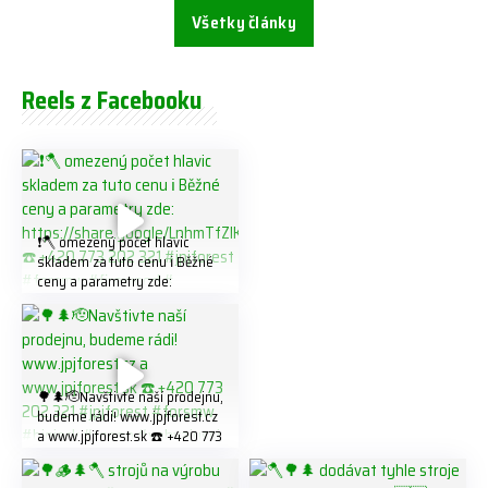
Všetky články
Reels z Facebooku
❗️🪓 omezený počet hlavic
skladem za tuto cenu ℹ️ Běžné
ceny a parametry zde:
https://share.google/LnhmTfZl
K8W5t7i6o ☎️ +420 773 202
321 #jpjforest #forsmw
#firewood #
🌳🌲🫡Navštivte naší prodejnu,
budeme rádi! www.jpjforest.cz
a www.jpjforest.sk ☎️ +420 773
202 321 #jpjforest #forsmw
#biojack #regon #vahvajussi