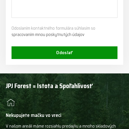
Odoslaním kontaktného formulára súhlasím so
spracovaním mnou poskytnutých údajov
Odoslať
JPJ Forest = Istota a Spoľahlivosť
Nekupujete mačku vo vreci
V našom areáli máme rozsiahlu predajňu a mnoho skladových