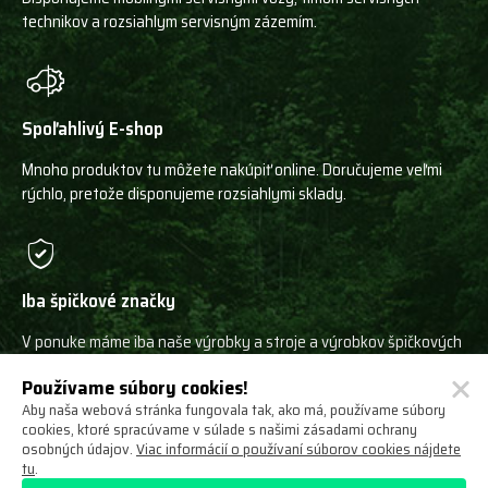
technikov a rozsiahlym servisným zázemím.
Spoľahlivý E-shop
Mnoho produktov tu môžete nakúpiť online. Doručujeme veľmi
rýchlo, pretože disponujeme rozsiahlymi sklady.
Iba špičkové značky
V ponuke máme iba naše výrobky a stroje a výrobkov špičkových
svetových výrobcov!
Používame súbory cookies!
Aby naša webová stránka fungovala tak, ako má, používame súbory
cookies, ktoré spracúvame v súlade s našimi zásadami ochrany
osobných údajov.
Viac informácií o používaní súborov cookies nájdete
tu
.