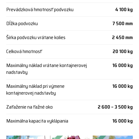
Prevádzková hmotnosť podvozku
4 100 kg
Dĺžka podvozku
7 500 mm
Šírka podvozku vrátane kolies
2 450 mm
Celková hmotnosť
20 100 kg
Maximálny náklad vrátane kontajnerovej
16 000 kg
nadstavby
Maximálny náklad pri výmene
16 000 kg
kontajnerovej nadstavby
Zaťaženie na ťažné oko
2 600 – 3 500 kg
Maximálna kapacita vyklápania
16 000 kg