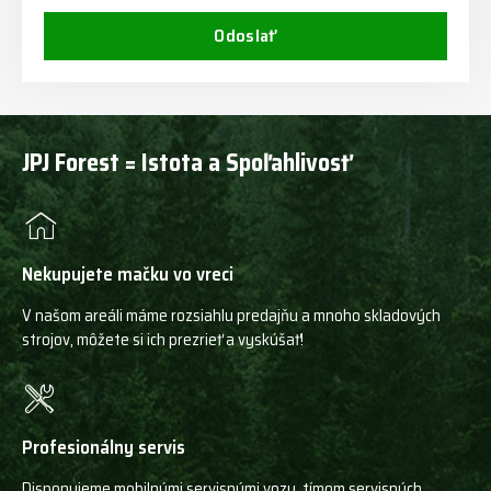
Odoslať
JPJ Forest = Istota a Spoľahlivosť
Nekupujete mačku vo vreci
V našom areáli máme rozsiahlu predajňu a mnoho skladových
strojov, môžete si ich prezrieť a vyskúšať!
Profesionálny servis
Disponujeme mobilnými servisnými vozy, tímom servisných