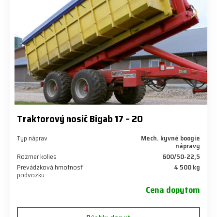
Traktorový nosič Bigab 17 – 20
Typ náprav
Mech. kyvné boogie
nápravy
Rozmer kolies
600/50-22,5
Prevádzková hmotnosť
4 500 kg
podvozku
Cena dopytom