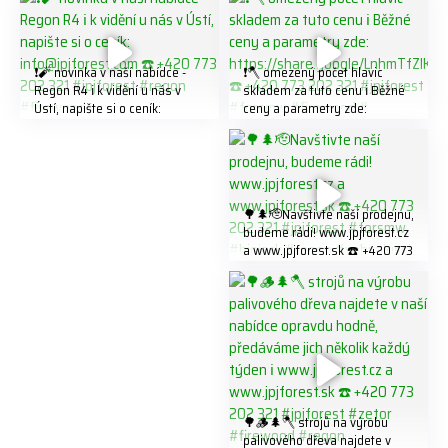
❗️🧨 novinka v naší nabídce -
❗️🪓 omezený počet hlavic
Regon R4 ℹ️ k vidění u nás v
skladem za tuto cenu ℹ️ Běžné
Ústí, napište si o ceník:
ceny a parametry zde:
info@jpjforest.com ☎️ +420
https://share.google/LnhmTfZl
773 202 321 #jpjforest #regon
K8W5t7i6o ☎️ +420 773 202
#firewood
321 #jpjforest #forsmw
#firewood #
🌳🌲🫡Navštivte naší prodejnu,
budeme rádi! www.jpjforest.cz
a www.jpjforest.sk ☎️ +420 773
202 321 #jpjforest #forsmw
#biojack #regon #vahvajussi
🌳🪵🌲🪓 strojů na výrobu
palivového dřeva najdete v