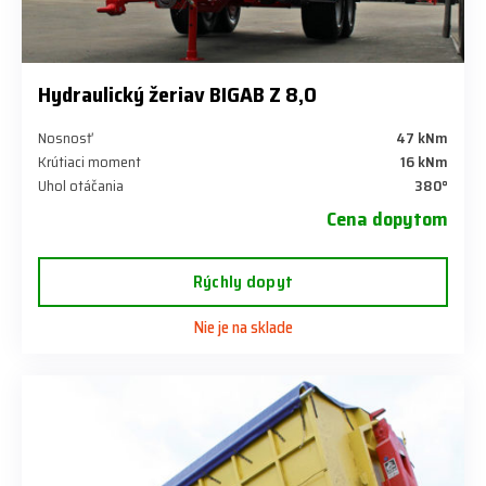
Hydraulický žeriav BIGAB Z 8,0
Nosnosť
47 kNm
Krútiaci moment
16 kNm
Uhol otáčania
380°
Cena dopytom
Rýchly dopyt
Nie je na sklade