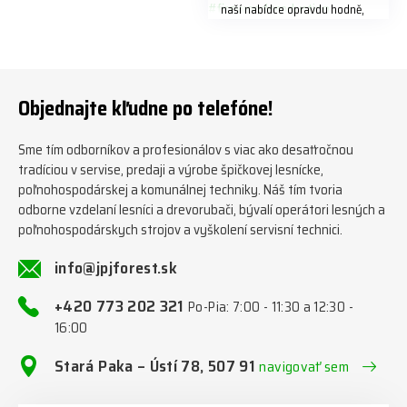
naší nabídce opravdu hodně,
předáváme jich několik každý
týden ℹ️ www.jpjforest.cz a
www.jpjforest.sk ☎️ +420 773
202 321 #jpjforest #zetor
#firewood #regon
Objednajte kľudne po telefóne!
#firewoodproduction
Sme tím odborníkov a profesionálov s viac ako desaťročnou
tradíciou v servise, predaji a výrobe špičkovej lesnícke,
poľnohospodárskej a komunálnej techniky. Náš tím tvoria
odborne vzdelaní lesníci a drevorubači, bývalí operátori lesných a
poľnohospodárskych strojov a vyškolení servisní technici.
info@jpjforest.sk
+420 773 202 321
Po-Pia: 7:00 - 11:30 a 12:30 -
16:00
Stará Paka – Ústí 78, 507 91
navigovať sem