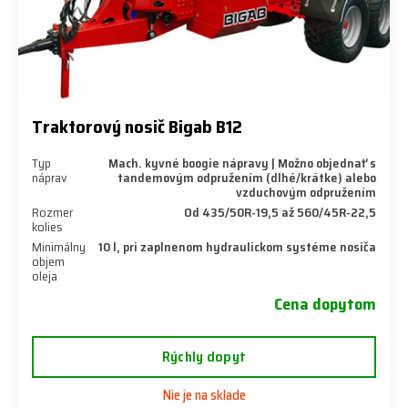
Traktorový nosič Bigab B12
Typ
Mach. kyvné boogie nápravy | Možno objednať s
náprav
tandemovým odpružením (dlhé/krátke) alebo
vzduchovým odpružením
Rozmer
Od 435/50R-19,5 až 560/45R-22,5
kolies
Minimálny
10 l, pri zaplnenom hydraulickom systéme nosiča
objem
oleja
Cena dopytom
Rýchly dopyt
Nie je na sklade