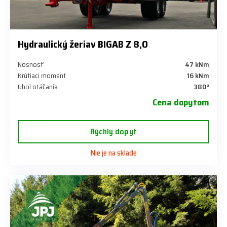
Hydraulický žeriav BIGAB Z 8,0
Nosnosť
47 kNm
Krútiaci moment
16 kNm
Uhol otáčania
380°
Cena dopytom
Rýchly dopyt
Nie je na sklade