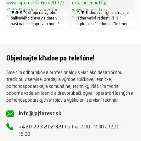
🌳🪵🌲🪓 strojů na výrobu
🪓🌳🌲 dodávat tyhle stroje je
palivového dřeva najdete v
jedna velká radost 🇩🇪
naší nabídce opravdu hodně,
hydraulické jednotky Deitmer
předáváme jich několik každý
naleznete zde v naší nabídce:
týden ℹ️ www.jpjforest.cz a
https://www.jpjforest.cz/kateg
www.jpjforest.sk ☎️ +420 773
orie/multifunkcni-rotacni-
202 321 #jpjforest #zetor
jednotky/ www.jpjforest.cz a
#firewood #regon
www.jpjforest.sk #jpjforest
Objednajte kľudne po telefóne!
#firewoodproduction
#firewood #deitmer
Sme tím odborníkov a profesionálov s viac ako desaťročnou
tradíciou v servise, predaji a výrobe špičkovej lesnícke,
poľnohospodárskej a komunálnej techniky. Náš tím tvoria
odborne vzdelaní lesníci a drevorubači, bývalí operátori lesných a
poľnohospodárskych strojov a vyškolení servisní technici.
info@jpjforest.sk
+420 773 202 321
Po-Pia: 7:00 - 11:30 a 12:30 -
16:00