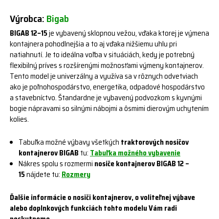
Výrobca:
Bigab
BIGAB 12–15
je vybavený sklopnou vežou, vďaka ktorej je výmena
kontajnera pohodlnejšia a to aj vďaka nižšiemu uhlu pri
natiahnutí. Je to ideálna voľba v situáciách, kedy je potrebný
flexibilný príves s rozšírenými možnosťami výmeny kontajnerov.
Tento model je univerzálny a využíva sa v rôznych odvetviach
ako je poľnohospodárstvo, energetika, odpadové hospodárstvo
a stavebníctvo. Štandardne je vybavený podvozkom s kyvnými
bogie nápravami so silnými nábojmi a ôsmimi dierovým uchytením
kolies.
Tabuľka možné výbavy všetkých
traktorových nosičov
kontajnerov BIGAB
tu:
Tabuľka možného vybavenie
Nákres spolu s rozmermi
nosiče kontajnerov BIGAB 12 –
15
nájdete tu:
Rozmery
Ďalšie informácie o nosiči kontajnerov, o voliteľnej výbave
alebo doplnkových funkciách tohto modelu Vám radi