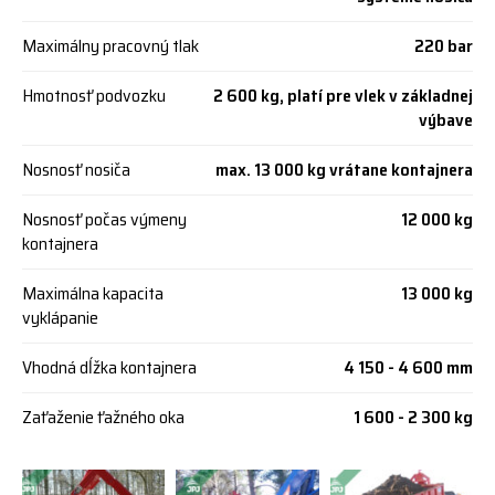
Maximálny pracovný tlak
220 bar
Hmotnosť podvozku
2 600 kg, platí pre vlek v základnej
výbave
Nosnosť nosiča
max. 13 000 kg vrátane kontajnera
Nosnosť počas výmeny
12 000 kg
kontajnera
Maximálna kapacita
13 000 kg
vyklápanie
Vhodná dĺžka kontajnera
4 150 - 4 600 mm
Zaťaženie ťažného oka
1 600 - 2 300 kg