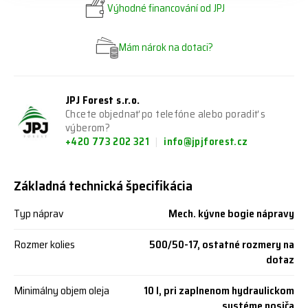
Výhodné financování od JPJ
Mám nárok na dotaci?
JPJ Forest s.r.o.
Chcete objednať po telefóne alebo poradiť s
výberom?
+420 773 202 321
info@jpjforest.cz
Základná technická špecifikácia
Typ náprav
Mech. kývne bogie nápravy
Rozmer kolies
500/50-17, ostatné rozmery na
dotaz
Minimálny objem oleja
10 l, pri zaplnenom hydraulickom
systéme nosiča