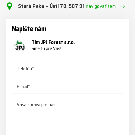
Stará Paka – Ústí 78, 507 91
navigovať sem
Napíšte nám
Tím JPJ Forest s.r.o.
Sme tu pre Vás!