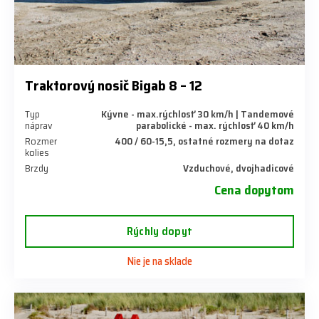
Traktorový nosič Bigab 8 – 12
Typ
Kývne - max.rýchlosť 30 km/h | Tandemové
náprav
parabolické - max. rýchlosť 40 km/h
Rozmer
400 / 60-15,5, ostatné rozmery na dotaz
kolies
Brzdy
Vzduchové, dvojhadicové
Cena dopytom
Rýchly dopyt
Nie je na sklade