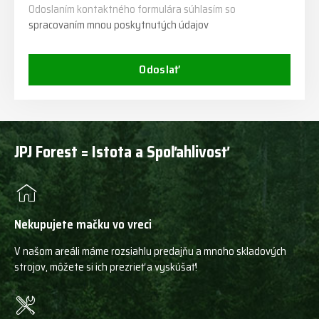
Odoslaním kontaktného formulára súhlasím so
spracovaním mnou poskytnutých údajov
Odoslať
JPJ Forest = Istota a Spoľahlivosť
Nekupujete mačku vo vreci
V našom areáli máme rozsiahlu predajňu a mnoho skladových
strojov, môžete si ich prezrieť a vyskúšať!