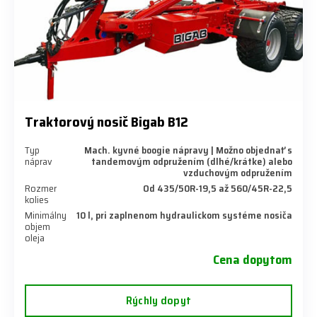
Traktorový nosič Bigab B12
Typ
Mach. kyvné boogie nápravy | Možno objednať s
náprav
tandemovým odpružením (dlhé/krátke) alebo
vzduchovým odpružením
Rozmer
Od 435/50R-19,5 až 560/45R-22,5
kolies
Minimálny
10 l, pri zaplnenom hydraulickom systéme nosiča
objem
oleja
Cena dopytom
Rýchly dopyt