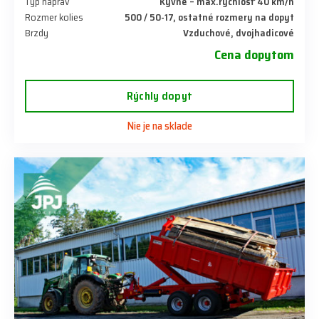
Typ náprav
Kývne – max.rýchlosť 40 km/h
Rozmer kolies
500 / 50-17, ostatné rozmery na dopyt
Brzdy
Vzduchové, dvojhadicové
Cena dopytom
Rýchly dopyt
Nie je na sklade