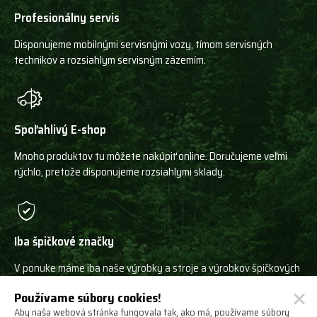
Profesionálny servis
Disponujeme mobilnými servisnými vozy, tímom servisných
technikov a rozsiahlym servisným zázemím.
Spoľahlivý E-shop
Mnoho produktov tu môžete nakúpiť online. Doručujeme veľmi
rýchlo, pretože disponujeme rozsiahlymi sklady.
Iba špičkové značky
V ponuke máme iba naše výrobky a stroje a výrobkov špičkových
svetových výrobcov!
Používame súbory cookies!
Aby naša webová stránka fungovala tak, ako má, používame súbory