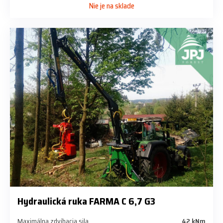
Nie je na sklade
Hydraulická ruka FARMA C 6,7 G3
Maximálna zdvíhacia sila
42 kNm