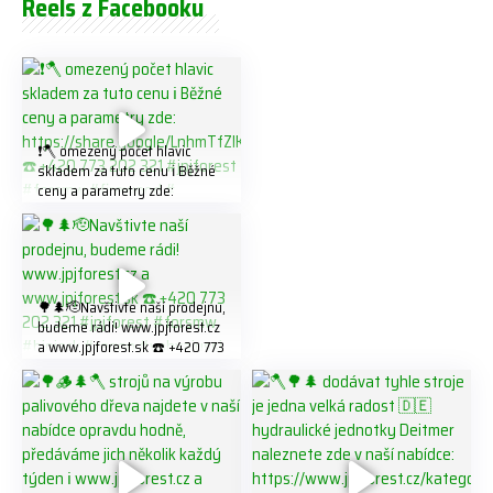
Reels z Facebooku
❗️🪓 omezený počet hlavic
skladem za tuto cenu ℹ️ Běžné
ceny a parametry zde:
https://share.google/LnhmTfZl
K8W5t7i6o ☎️ +420 773 202
321 #jpjforest #forsmw
#firewood #
🌳🌲🫡Navštivte naší prodejnu,
budeme rádi! www.jpjforest.cz
a www.jpjforest.sk ☎️ +420 773
202 321 #jpjforest #forsmw
#biojack #regon #vahvajussi