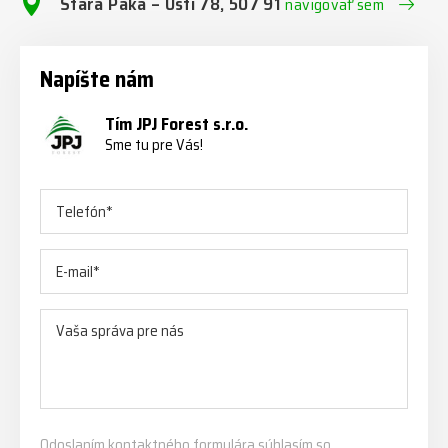
Stará Paka – Ústí 78, 507 91
navigovať sem
Napíšte nám
Tím JPJ Forest s.r.o.
Sme tu pre Vás!
Odoslaním kontaktného formulára súhlasím so