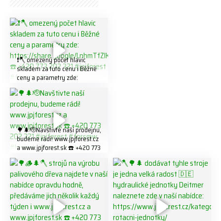
❗️🪓 omezený počet hlavic
skladem za tuto cenu ℹ️ Běžné
ceny a parametry zde:
https://share.google/LnhmTfZl
K8W5t7i6o ☎️ +420 773 202
321 #jpjforest #forsmw
#firewood #
🌳🌲🫡Navštivte naší prodejnu,
budeme rádi! www.jpjforest.cz
a www.jpjforest.sk ☎️ +420 773
202 321 #jpjforest #forsmw
#biojack #regon #vahvajussi