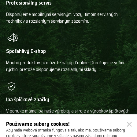
Profesionálny servis
Disponujeme mobilnými servisnými vozy, tímom servisných
technikov a rozsiahlym servisným zázemím.
Spoľahlivý E-shop
Mnoho produktov tu môžete nakúpiť online. Doručujeme veľmi
rýchlo, pretože disponujeme rozsiahlymi sklady.
Iba špičkové značky
V ponuke máme iba naše výrobky a stroje a výrobkov špičkových
svetových výrobcov!
Používame súbory cookies!
Aby naša webová stránka fungovala tak, ako má, používame súbory
cookies, ktoré spracúvame v súlade s našimi zásadami ochrany