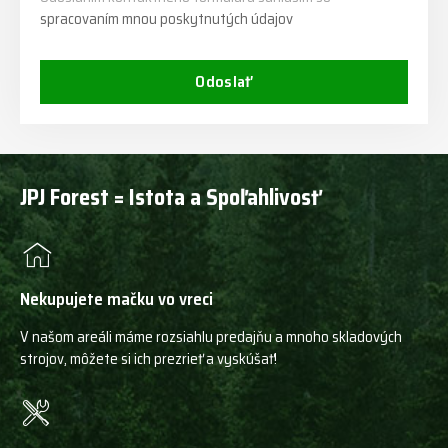
spracovaním mnou poskytnutých údajov
Odoslať
JPJ Forest = Istota a Spoľahlivosť
Nekupujete mačku vo vreci
V našom areáli máme rozsiahlu predajňu a mnoho skladových
strojov, môžete si ich prezrieť a vyskúšať!