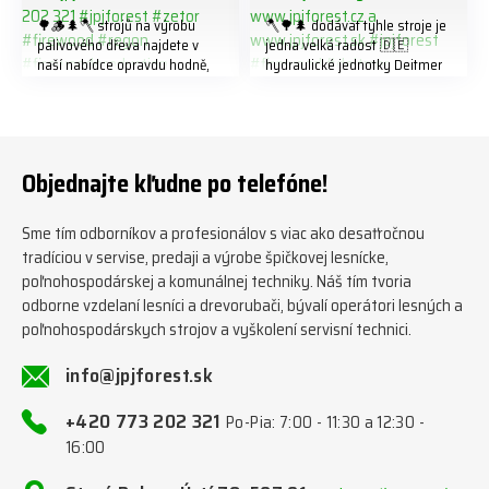
🌳🪵🌲🪓 strojů na výrobu
🪓🌳🌲 dodávat tyhle stroje je
palivového dřeva najdete v
jedna velká radost 🇩🇪
naší nabídce opravdu hodně,
hydraulické jednotky Deitmer
předáváme jich několik každý
naleznete zde v naší nabídce:
týden ℹ️ www.jpjforest.cz a
https://www.jpjforest.cz/kateg
www.jpjforest.sk ☎️ +420 773
orie/multifunkcni-rotacni-
202 321 #jpjforest #zetor
jednotky/ www.jpjforest.cz a
#firewood #regon
www.jpjforest.sk #jpjforest
Objednajte kľudne po telefóne!
#firewoodproduction
#firewood #deitmer
Sme tím odborníkov a profesionálov s viac ako desaťročnou
tradíciou v servise, predaji a výrobe špičkovej lesnícke,
poľnohospodárskej a komunálnej techniky. Náš tím tvoria
odborne vzdelaní lesníci a drevorubači, bývalí operátori lesných a
poľnohospodárskych strojov a vyškolení servisní technici.
info@jpjforest.sk
+420 773 202 321
Po-Pia: 7:00 - 11:30 a 12:30 -
16:00