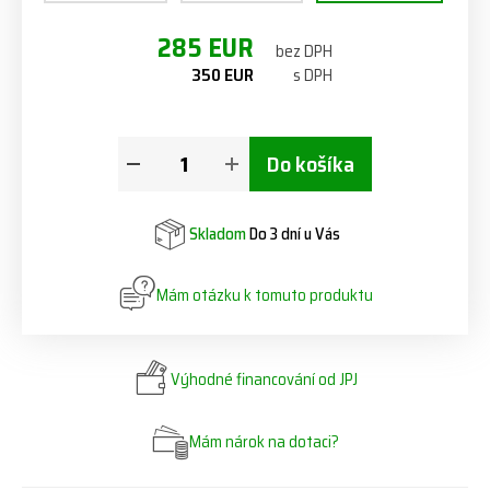
285 EUR
bez DPH
350 EUR
s DPH
Do košíka
Skladom
Do 3 dní u Vás
Mám otázku k tomuto produktu
Výhodné financování od JPJ
Mám nárok na dotaci?