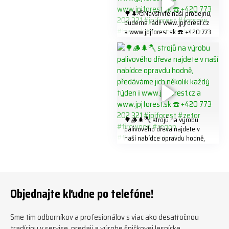
🌳🌲🫡Navštivte naší prodejnu,
budeme rádi! www.jpjforest.cz
a www.jpjforest.sk ☎️ +420 773
202 321 #jpjforest #forsmw
#biojack #regon #vahvajussi
🌳🪵🌲🪓 strojů na výrobu
palivového dřeva najdete v
naší nabídce opravdu hodně,
předáváme jich několik každý
týden ℹ️ www.jpjforest.cz a
www.jpjforest.sk ☎️ +420 773
202 321 #jpjforest #zetor
#firewood #regon
Objednajte kľudne po telefóne!
#firewoodproduction
Sme tím odborníkov a profesionálov s viac ako desaťročnou
tradíciou v servise, predaji a výrobe špičkovej lesnícke,