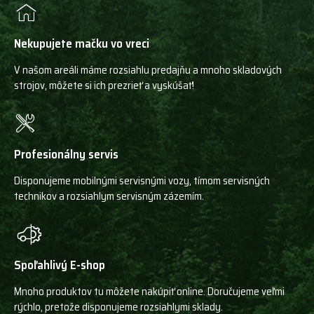
Nekupujete mačku vo vreci
V našom areáli máme rozsiahlu predajňu a mnoho skladových
strojov, môžete si ich prezrieť a vyskúšať!
Profesionálny servis
Disponujeme mobilnými servisnými vozy, tímom servisných
technikov a rozsiahlym servisným zázemím.
Spoľahlivý E-shop
Mnoho produktov tu môžete nakúpiť online. Doručujeme veľmi
rýchlo, pretože disponujeme rozsiahlymi sklady.