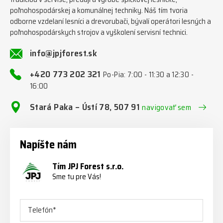
poľnohospodárskej a komunálnej techniky. Náš tím tvoria
odborne vzdelaní lesníci a drevorubači, bývalí operátori lesných a
poľnohospodárskych strojov a vyškolení servisní technici.
info@jpjforest.sk
+420 773 202 321
Po-Pia: 7:00 - 11:30 a 12:30 -
16:00
Stará Paka – Ústí 78, 507 91
navigovať sem
Napíšte nám
Tím JPJ Forest s.r.o.
Sme tu pre Vás!