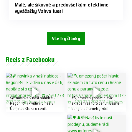
Malé, ale šikovné a predovšetkým efektívne
vyvážačky Vahva Jussi
Všetky články
Reels z Facebooku
❗️🧨 novinka v naší nabídce -
❗️🪓 omezený počet hlavic
Regon R4 ℹ️ k vidění u nás v
skladem za tuto cenu ℹ️ Běžné
Ústí, napište si o ceník:
ceny a parametry zde:
info@jpjforest.com ☎️ +420
https://share.google/LnhmTfZl
773 202 321 #jpjforest #regon
K8W5t7i6o ☎️ +420 773 202
#firewood
321 #jpjforest #forsmw
#firewood #