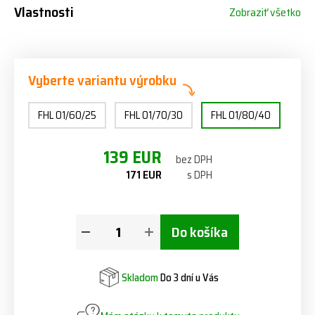
Vlastnosti
Zobraziť všetko
Vyberte variantu výrobku
FHL 01/60/25
FHL 01/70/30
FHL 01/80/40
139 EUR
bez DPH
171 EUR
s DPH
Do košíka
Skladom
Do 3 dní u Vás