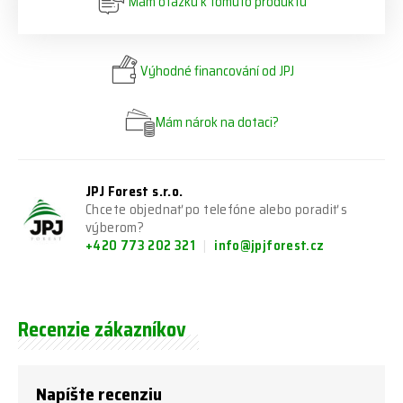
Mám otázku k tomuto produktu
Výhodné financování od JPJ
Mám nárok na dotaci?
JPJ Forest s.r.o.
Chcete objednať po telefóne alebo poradiť s
výberom?
+420 773 202 321
info@jpjforest.cz
Recenzie zákazníkov
Napíšte recenziu