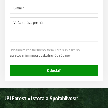
Odoslaním kontaktného formulára súhlasím so
spracovaním mnou poskytnutých údajov
Odoslať
JPJ Forest = Istota a Spoľahlivosť