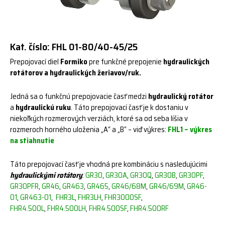
Kat. číslo: FHL 01-80/40-45/25
Prepojovací diel
Formiko
pre funkčné prepojenie
hydraulických
rotátorov a hydraulických žeriavov/ruk.
Jedná sa o funkčnú prepojovacie časť medzi
hydraulický rotátor
a
hydraulickú ruku
. Táto prepojovací časť je k dostaniu v
niekoľkých rozmerových verziách, ktoré sa od seba líšia v
rozmeroch horného uloženia „A“ a „B“ – viď výkres:
FHL1 – výkres
na stiahnutie
Táto prepojovací časť je vhodná pre kombináciu s nasledujúcimi
hydraulickými rotátory
:
GR30
,
GR30A
,
GR30Q
,
GR30B
,
GR30PF
,
GR30PFR
,
GR46
,
GR463
,
GR465
,
GR46/68M
,
GR46/69M
,
GR46-
01
,
GR463-01
,
FHR3L
,
FHR3LH
,
FHR3000SF
,
FHR4.500L
,
FHR4.500LH
,
FHR4.500SF
,
FHR4.500RF