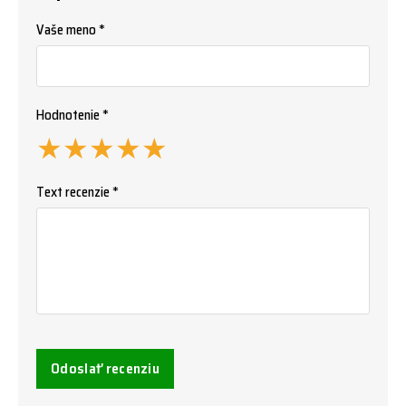
Vaše meno *
Hodnotenie *
★
★
★
★
★
Text recenzie *
Odoslať recenziu