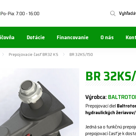
Vyhľadá
Po-Pia: 7:00 - 16:00
1
ičovňa
Dotácie
Financovanie
O nás
Kon
Prepojovacie časť BR32 KS
BR 32KS/150
BR 32KS/
Výrobca:
BALTROTOR
Prepojovací diel
Baltroto
hydraulických žeriavov/
Jedná sa o funkčnú prepo
prepojovací časť je k dost