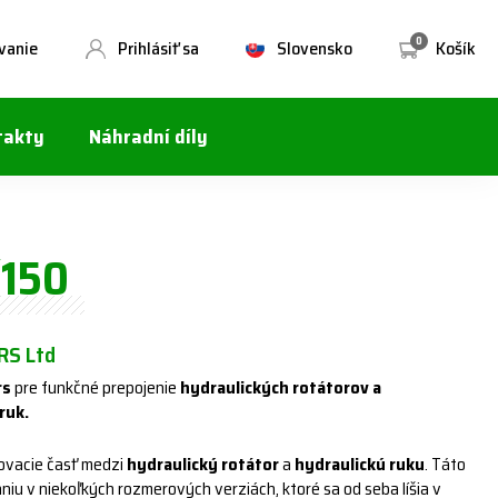
0
vanie
Prihlásiť sa
Slovensko
Košík
takty
Náhradní díly
150
S Ltd
rs
pre funkčné prepojenie
hydraulických rotátorov a
ruk.
jovacie časť medzi
hydraulický rotátor
a
hydraulickú ruku
. Táto
aniu v niekoľkých rozmerových verziách, ktoré sa od seba líšia v