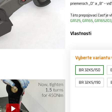
priemeroch „D“ a „B“ – viď
Táto prepojovací časť je 
GR12S
,
GR16S
,
GR16S203
Vlastnosti
Vyberte variantu
BR 32KS/150
BR 32KS/190