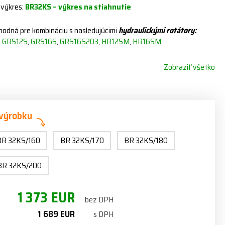
 výkres:
BR32KS –
výkres na stiahnutie
vhodná pre kombináciu s nasledujúcimi
hydraulickými rotátory:
,
GRS12S
,
GRS16S
,
GRS16S203
,
HR12SM
,
HR16SM
Zobraziť všetko
 výrobku
BR 32KS/160
BR 32KS/170
BR 32KS/180
BR 32KS/200
1 373 EUR
bez DPH
1 689 EUR
s DPH