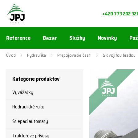
+420 773 202 32
Reference
Bazár
Služby
Novinky
Pož
Úvod
Hydraulika
Prepojovacie časti
S dvojitou brzdou
Kategórie produktov
Vyvážačky
Hydraulické ruky
Štiepací automaty
Traktorové prívesy