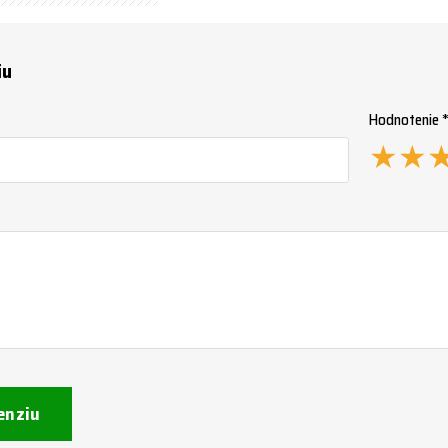
iu
Hodnotenie 
★
★
enziu