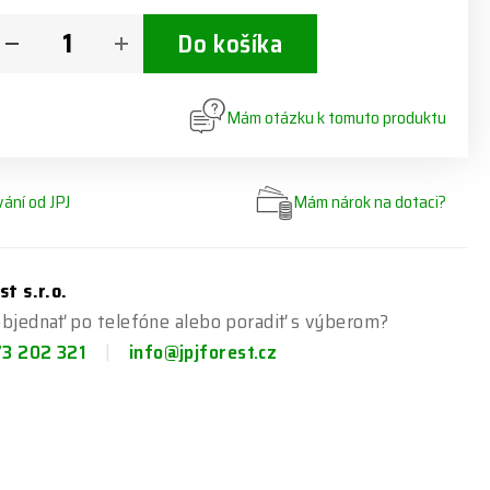
Do košíka
Mám otázku k tomuto produktu
ání od JPJ
Mám nárok na dotaci?
st s.r.o.
bjednať po telefóne alebo poradiť s výberom?
73 202 321
info@jpjforest.cz