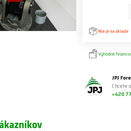
Nie je na sklade
Výhodné financov
JPJ Fore
Chcete o
+420 7
zákazníkov