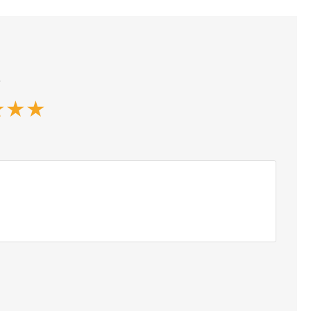
*
★
★
★