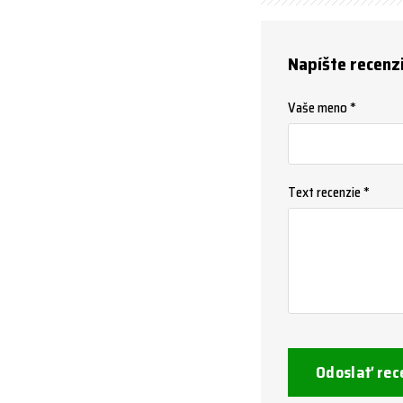
Napíšte recenz
Vaše meno *
Text recenzie *
Odoslať rec