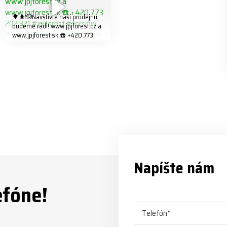
🌳🌲🫡Navštivte naší prodejnu,
budeme rádi! www.jpjforest.cz a
www.jpjforest.sk ☎️ +420 773
202 321 #jpjforest #forsmw
#biojack #regon #vahvajussi
Napíšte nám
efóne!