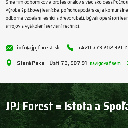
Sme tím odborníkov a profesionálov s viac ako desaťročnou t
výrobe špičkovej lesnícke, poľnohospodárskej a komunálnej
odborne vzdelaní lesníci a drevorubači, bývalí operátori l
strojov a vyškolení servisní technici.
info@jpjforest.sk
+420 773 202 321
P
Stará Paka – Ústí 78, 507 91
navigovať sem
JPJ Forest = Istota a Spoľ