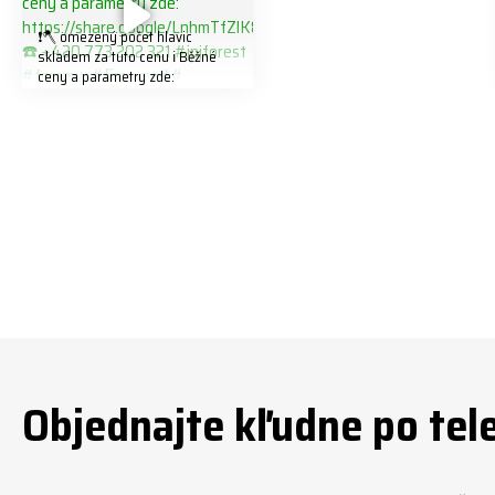
❗️🪓 omezený počet hlavic
skladem za tuto cenu ℹ️ Běžné
ceny a parametry zde:
https://share.google/LnhmTfZlK
8W5t7i6o ☎️ +420 773 202 321
#jpjforest #forsmw #firewood
#
Objednajte kľudne po tel