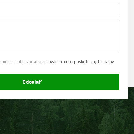
rmulára súhlasím so
spracovaním mnou poskytnutých údajov
Odoslať