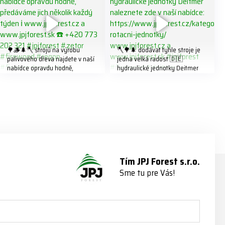
🌳🪵🌲🪓 strojů na výrobu
🪓🌳🌲 dodávat tyhle stroje je
palivového dřeva najdete v naší
jedna velká radost 🇩🇪
nabídce opravdu hodně,
hydraulické jednotky Deitmer
předáváme jich několik každý
naleznete zde v naší nabídce:
týden ℹ️ www.jpjforest.cz a
https://www.jpjforest.cz/kategori
www.jpjforest.sk ☎️ +420 773
e/multifunkcni-rotacni-jednotky/
202 321 #jpjforest #zetor
www.jpjforest.cz a
#firewood #regon
www.jpjforest.sk #jpjforest
#firewoodproduction
#firewood #deitmer
Tím JPJ Forest s.r.o.
Sme tu pre Vás!