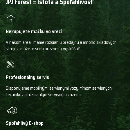
JPJ Forest = Istota a Spoľahlivosť
Nekupujete mačku vo vreci
V našom areáli máme rozsiahlu predajňu a mnoho skladových
strojov, môžete si ich prezrieť a vyskúšať!
Profesionálny servis
Disponujeme mobilnými servisnými vozy, tímom servisných
technikov a rozsiahlym servisným zázemím.
Spoľahlivý E-shop