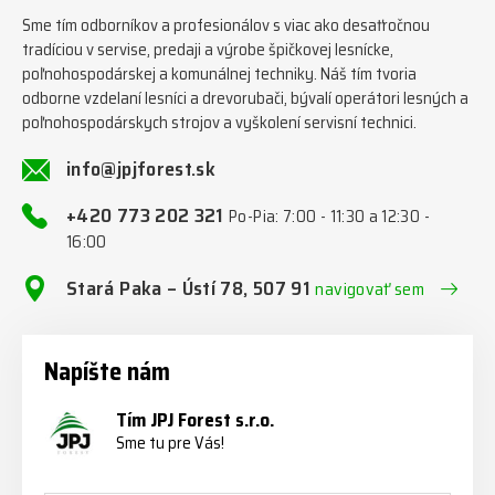
Sme tím odborníkov a profesionálov s viac ako desaťročnou
tradíciou v servise, predaji a výrobe špičkovej lesnícke,
poľnohospodárskej a komunálnej techniky. Náš tím tvoria
odborne vzdelaní lesníci a drevorubači, bývalí operátori lesných a
poľnohospodárskych strojov a vyškolení servisní technici.
info@jpjforest.sk
+420 773 202 321
Po-Pia: 7:00 - 11:30 a 12:30 -
16:00
Stará Paka – Ústí 78, 507 91
navigovať sem
Napíšte nám
Tím JPJ Forest s.r.o.
Sme tu pre Vás!