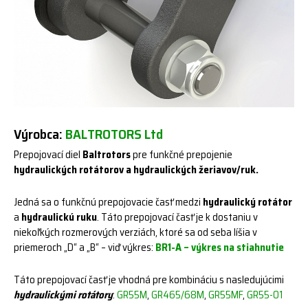
Výrobca:
BALTROTORS Ltd
Prepojovací diel
Baltrotors
pre funkčné prepojenie
hydraulických rotátorov a hydraulických žeriavov/ruk.
Jedná sa o funkčnú prepojovacie časť medzi
hydraulický rotátor
a
hydraulickú ruku
. Táto prepojovací časť je k dostaniu v
niekoľkých rozmerových verziách, ktoré sa od seba líšia v
priemeroch „D“ a „B“ – viď výkres:
BR1-A – výkres na stiahnutie
Táto prepojovací časť je vhodná pre kombináciu s nasledujúcimi
hydraulickými rotátory
:
GR55M
,
GR465/68M
,
GR55MF
,
GR55-01