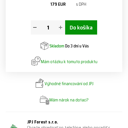
179 EUR
s DPH
Do košíka
Skladom
Do 3 dní u Vás
Mám otázku k tomuto produktu
Výhodné financování od JPJ
Mám nárok na dotaci?
JPJ Forest s.r.o.
Chcete objednať po telefóne alebo poradiť s