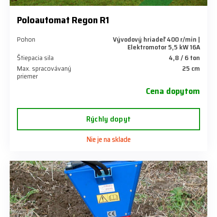
Poloautomat Regon R1
Pohon
Vývodový hriadeľ 400 r/min |
Elektromotor 5,5 kW 16A
Štiepacia sila
4,8 / 6 ton
Max. spracovávaný
25 cm
priemer
Cena dopytom
Rýchly dopyt
Nie je na sklade