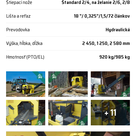
Štiepací nože
Štandard 2/4, na želanie 2/6, 2/8
Lišta a reťaz
18 "/ 0,325"/1,5/72 článkov
Prevodovka
Hydraulická
Výška, hĺbka, dĺžka
2 450, 1 250, 2 580 mm
Hmotnosť (PTO/EL)
920 kg/985 kg
+ 11