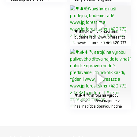
info@jpjforest.com ☎️ +420
https://share.google/LnhmTfZl
773 202 321 #jpjforest #regon
K8W5t7i6o ☎️ +420 773 202
#firewood
321 #jpjforest #forsmw
#firewood #
🌳🌲🫡Navštivte naší prodejnu,
budeme rádi! www.jpjforest.cz
a www.jpjforest.sk ☎️ +420 773
202 321 #jpjforest #forsmw
#biojack #regon #vahvajussi
🌳🪵🌲🪓 strojů na výrobu
palivového dřeva najdete v
naší nabídce opravdu hodně,
předáváme jich několik každý
týden ℹ️ www.jpjforest.cz a
www.jpjforest.sk ☎️ +420 773
202 321 #jpjforest #zetor
#firewood #regon