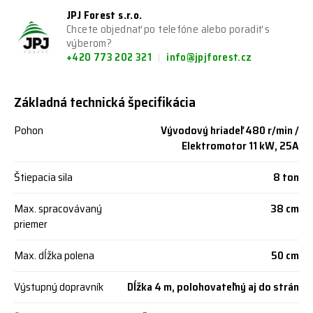
JPJ Forest s.r.o.
Chcete objednať po telefóne alebo poradiť s
výberom?
+420 773 202 321
info@jpjforest.cz
Základná technická špecifikácia
Pohon
Vývodový hriadeľ 480 r/min /
Elektromotor 11 kW, 25A
Štiepacia sila
8 ton
Max. spracovávaný
38 cm
priemer
Max. dĺžka polena
50 cm
Výstupný dopravník
Dĺžka 4 m, polohovateľný aj do strán