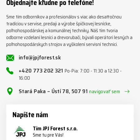
Objednajte kľudne po telefóne!
#firewoodproduction
Sme tím odborníkov a profesionálov s viac ako desaťročnou
tradíciou v servise, predaji a výrobe špičkovej lesnícke,
poľnohospodárskej a komunálnej techniky. Náš tím tvoria
odborne vzdelaní lesníci a drevorubači, bývalí operátori lesných a
poľnohospodárskych strojov a vyškolení servisní technici.
info@jpjforest.sk
+420 773 202 321
Po-Pia: 7:00 - 11:30 a 12:30 -
16:00
Stará Paka – Ústí 78, 507 91
navigovať sem
Napíšte nám
Tím JPJ Forest s.r.o.
Sme tu pre Vás!