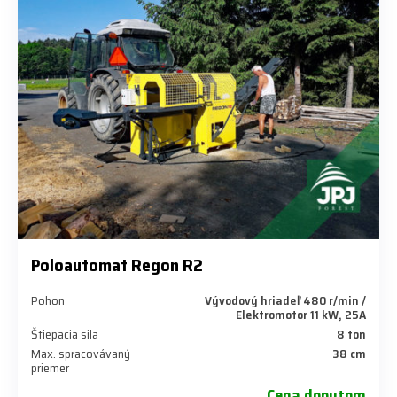
Poloautomat Regon R2
Pohon
Vývodový hriadeľ 480 r/min /
Elektromotor 11 kW, 25A
Štiepacia sila
8 ton
Max. spracovávaný
38 cm
priemer
Cena dopytom