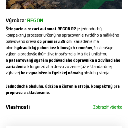
Výrobca:
REGON
Štiepacie a rezací automat REGON R2
je jednoduchý
kompaktný procesor určený na spracovanie tvrdého a mäkkého
palivového dreva
do priemeru 38 cm
. Zariadenie má
plne
hydraulický pohon bez klinových remeňov
, čo zlepšuje
výkon a predovšetkým životnosť stroja. Má tiež unikátny
a
patentovaný systém podávacieho dopravníka a zdvíhacieho
zariadenia
, ktorým zdvíha drevo zo zeme (už v štandardnej
výbave)
bez vynaloženia fyzickej námahy
obsluhy stroja.
Jednoduchá obsluha, údržba a čistenie stroja, kompaktný pre
prepravu a skladovanie.
Vlastnosti
Zobraziť všetko