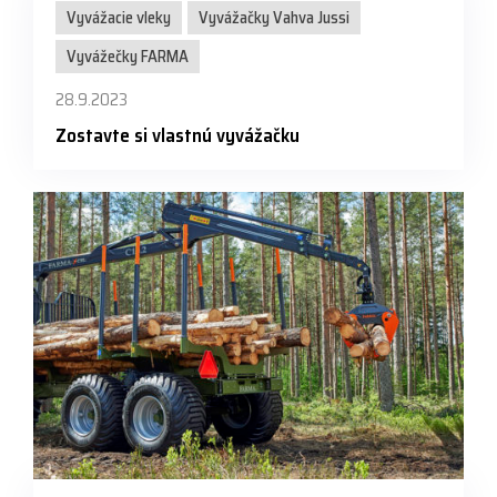
Vyvážacie vleky
Vyvážačky Vahva Jussi
Vyvážečky FARMA
28.9.2023
Zostavte si vlastnú vyvážačku