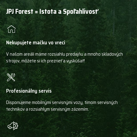
JPJ Forest = Istota a Spoľahlivosť
Nekupujete mačku vo vreci
V našom areáli máme rozsiahlu predajňu a mnoho skladových
strojov, môžete si ich prezrieť a vyskúšať!
Profesionálny servis
Disponujeme mobilnými servisnými vozy, tímom servisných
technikov a rozsiahlym servisným zázemím.