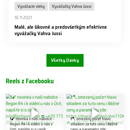
Vyvážacie vleky
Vyvážačky Vahva Jussi
16.11.2021
Malé, ale šikovné a predovšetkým efektívne
vyvážačky Vahva Jussi
Všetky články
Reels z Facebooku
❗️🧨 novinka v naší nabídce -
❗️🪓 omezený počet hlavic
Regon R4 ℹ️ k vidění u nás v
skladem za tuto cenu ℹ️ Běžné
Ústí, napište si o ceník:
ceny a parametry zde: