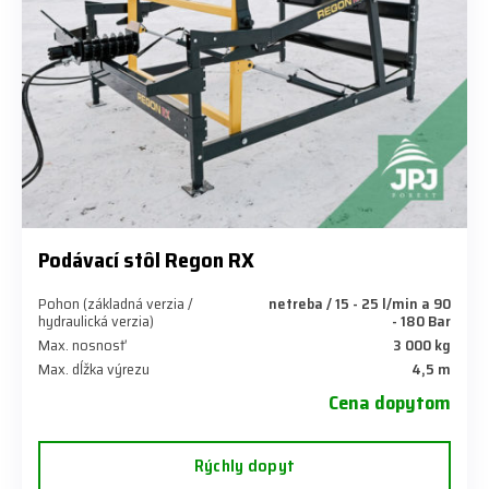
Podávací stôl Regon RX
Pohon (základná verzia /
netreba / 15 - 25 l/min a 90
hydraulická verzia)
- 180 Bar
Max. nosnosť
3 000 kg
Max. dĺžka výrezu
4,5 m
Cena dopytom
Rýchly dopyt