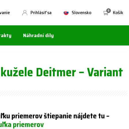
0
vanie
Prihlásiť sa
Slovensko
Košík
takty
Náhradní díly
 kužele Deitmer – Variant
ľku priemerov štiepanie nájdete tu
–
uľka priemerov