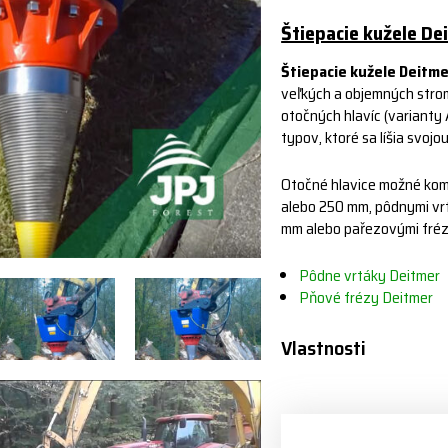
Štiepacie kužele De
Štiepacie kužele Deitme
veľkých a objemných stro
otočných hlavíc (varianty 
typov, ktoré sa líšia svojo
Otočné hlavice možné kom
alebo 250 mm, pôdnymi vr
mm alebo pařezovými fréza
Pôdne vrtáky Deitmer
Pňové frézy Deitmer
Vlastnosti