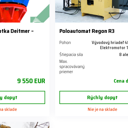
otka Deitmer –
Poloautomat Regon R3
Pohon
Vývodový hriadeľ 4
Elektromotor 1
Štiepacia sila
8 al
Max.
spracovávaný
priemer
9 550 EUR
Cena 
y dopyt
Rýchly dopyt
 na sklade
Nie je na sklade