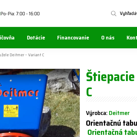
Vyhľadá
Po-Pia: 7:00 - 16:00
1
ičovňa
Dotácie
Financovanie
O nás
Kon
užele Deitmer – Variant C
Štiepacie
C
Výrobca:
Deitmer
Orientačnú tabu
Orientačná tab