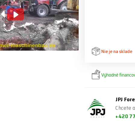
Nie je na sklade
Výhodné financov
JPJ Fore
Chcete o
+420 7