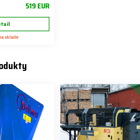
519 EUR
tail
 na sklade
rodukty