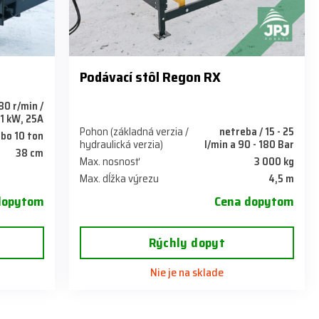
Podávací stôl Regon RX
80 r/min /
1 kW, 25A
Pohon (základná verzia /
netreba / 15 - 25
ebo 10 ton
hydraulická verzia)
l/min a 90 - 180 Bar
38 cm
Max. nosnosť
3 000 kg
Max. dĺžka výrezu
4,5 m
dopytom
Cena dopytom
Rýchly dopyt
Nie je na sklade