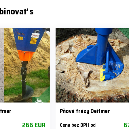
binovať s
itmer
Pňové frézy Deitmer
266 EUR
6
Cena bez DPH od