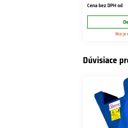
Cena bez DPH od
De
Nie je
Dúvisiace p