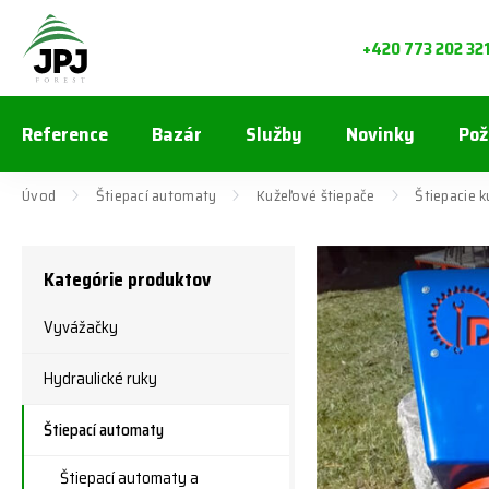
+420 773 202 32
Reference
Bazár
Služby
Novinky
Pož
Úvod
Štiepací automaty
Kužeľové štiepače
Štiepacie k
Kategórie produktov
Vyvážačky
Hydraulické ruky
Štiepací automaty
Štiepací automaty a