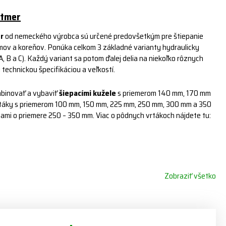
itmer
r
od nemeckého výrobca sú určené predovšetkým pre štiepanie
mov a koreňov. Ponúka celkom 3 základné varianty hydraulicky
A, B a C). Každý variant sa potom ďalej delia na niekoľko rôznych
u technickou špecifikáciou a veľkostí.
binovať a vybaviť
šiepacími kužele
s priemerom 140 mm, 170 mm
táky s priemerom 100 mm, 150 mm, 225 mm, 250 mm, 300 mm a 350
mi o priemere 250 – 350 mm. Viac o pôdnych vrtákoch nájdete tu:
Zobraziť všetko