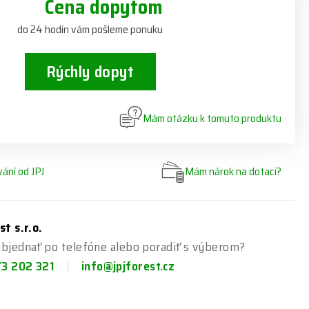
Cena dopytom
do 24 hodín vám pošleme ponuku
Rýchly dopyt
Mám otázku k tomuto produktu
ání od JPJ
Mám nárok na dotaci?
st s.r.o.
bjednať po telefóne alebo poradiť s výberom?
73 202 321
info@jpjforest.cz