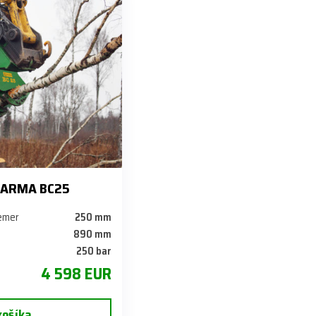
a FARMA BC25
iemer
250 mm
890 mm
250 bar
4 598 EUR
košíka