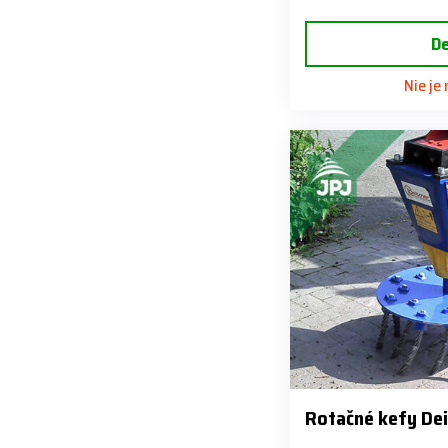
De
Nie je
Rotačné kefy De