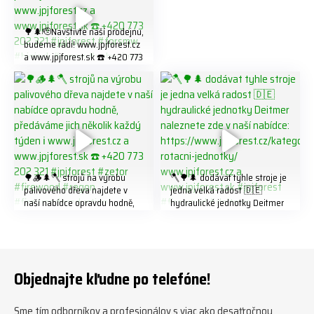
#firewood #
🌳🌲🫡Navštivte naší prodejnu,
budeme rádi! www.jpjforest.cz
a www.jpjforest.sk ☎️ +420 773
202 321 #jpjforest #forsmw
#biojack #regon #vahvajussi
🌳🪵🌲🪓 strojů na výrobu
🪓🌳🌲 dodávat tyhle stroje je
palivového dřeva najdete v
jedna velká radost 🇩🇪
naší nabídce opravdu hodně,
hydraulické jednotky Deitmer
předáváme jich několik každý
naleznete zde v naší nabídce:
týden ℹ️ www.jpjforest.cz a
https://www.jpjforest.cz/kateg
www.jpjforest.sk ☎️ +420 773
orie/multifunkcni-rotacni-
202 321 #jpjforest #zetor
jednotky/ www.jpjforest.cz a
#firewood #regon
www.jpjforest.sk #jpjforest
Objednajte kľudne po telefóne!
#firewoodproduction
#firewood #deitmer
Sme tím odborníkov a profesionálov s viac ako desaťročnou