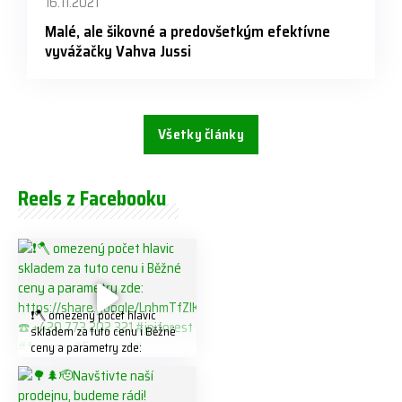
16.11.2021
Malé, ale šikovné a predovšetkým efektívne
vyvážačky Vahva Jussi
Všetky články
Reels z Facebooku
❗️🪓 omezený počet hlavic
skladem za tuto cenu ℹ️ Běžné
ceny a parametry zde:
https://share.google/LnhmTfZl
K8W5t7i6o ☎️ +420 773 202
321 #jpjforest #forsmw