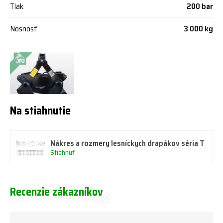
Tlak
200 bar
Nosnosť
3 000 kg
Na stiahnutie
Nákres a rozmery lesníckych drapákov séria T
Stiahnuť
Recenzie zákazníkov