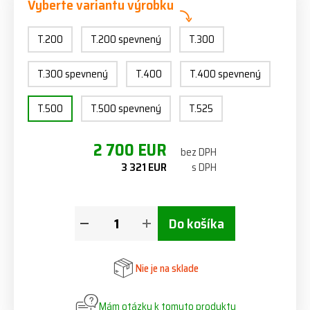
Vyberte variantu výrobku
T.200
T.200 spevnený
T.300
T.300 spevnený
T.400
T.400 spevnený
T.500
T.500 spevnený
T.525
2 700 EUR
bez DPH
3 321 EUR
s DPH
Do košíka
Nie je na sklade
Mám otázku k tomuto produktu