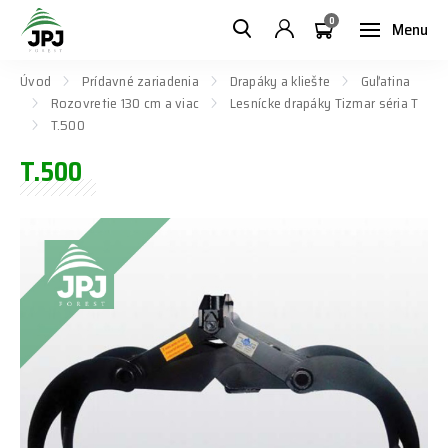
0
Menu
Úvod
Prídavné zariadenia
Drapáky a kliešte
Guľatina
Rozovretie 130 cm a viac
Lesnícke drapáky Tizmar séria T
T.500
T.500