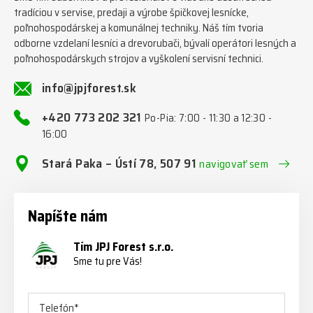
tradíciou v servise, predaji a výrobe špičkovej lesnícke,
poľnohospodárskej a komunálnej techniky. Náš tím tvoria
odborne vzdelaní lesníci a drevorubači, bývalí operátori lesných a
poľnohospodárskych strojov a vyškolení servisní technici.
info@jpjforest.sk
+420 773 202 321
Po-Pia: 7:00 - 11:30 a 12:30 -
16:00
Stará Paka – Ústí 78, 507 91
navigovať sem
Napíšte nám
Tím JPJ Forest s.r.o.
Sme tu pre Vás!