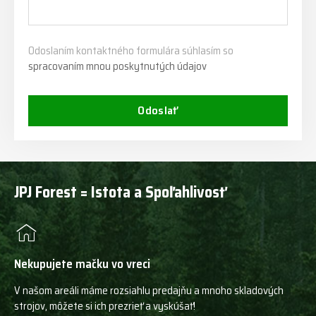
Odoslaním kontaktného formulára súhlasím so
spracovaním mnou poskytnutých údajov
Odoslať
JPJ Forest = Istota a Spoľahlivosť
Nekupujete mačku vo vreci
V našom areáli máme rozsiahlu predajňu a mnoho skladových
strojov, môžete si ich prezrieť a vyskúšať!