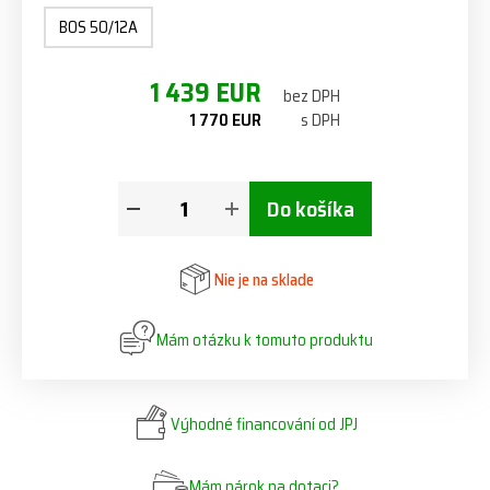
BOS 50/12A
1 439 EUR
bez DPH
1 770 EUR
s DPH
Do košíka
Nie je na sklade
Mám otázku k tomuto produktu
Výhodné financování od JPJ
Mám nárok na dotaci?