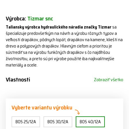
Výrobca:
Tizmar snc
Taliansky výrobca hydraulického náradia značky Tizmar
sa
špecializuje predovšetkým na návrh a výrobu rôznych typov a
veľkostí drapákov, pôdnych lopát, drapákov na kamene, klieští na
drevo a polypových drapákov. Hlavným cieľom a prioritou je
sústrediť sa na výrobu funkčných drapákov s čo najdlhšou
životnosťou, a preto sú pri výrobe použité iba najkvalitnejšie
materiály a ocele.
Vlastnosti
Zobraziť všetko
Vyberte variantu výrobku
BOS 25/12A
BOS 30/12A
BOS 40/12A