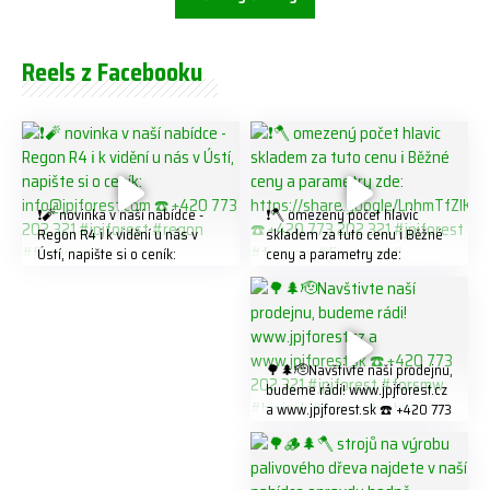
Reels z Facebooku
❗️🧨 novinka v naší nabídce -
❗️🪓 omezený počet hlavic
Regon R4 ℹ️ k vidění u nás v
skladem za tuto cenu ℹ️ Běžné
Ústí, napište si o ceník:
ceny a parametry zde:
info@jpjforest.com ☎️ +420
https://share.google/LnhmTfZl
773 202 321 #jpjforest #regon
K8W5t7i6o ☎️ +420 773 202
#firewood
321 #jpjforest #forsmw
#firewood #
🌳🌲🫡Navštivte naší prodejnu,
budeme rádi! www.jpjforest.cz
a www.jpjforest.sk ☎️ +420 773
202 321 #jpjforest #forsmw
#biojack #regon #vahvajussi