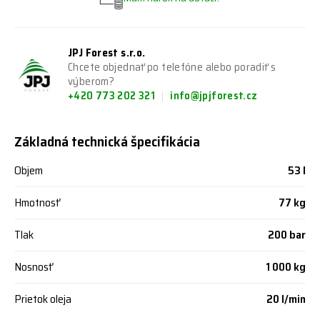
JPJ Forest s.r.o.
Chcete objednať po telefóne alebo poradiť s
výberom?
+420 773 202 321
info@jpjforest.cz
Základná technická špecifikácia
Objem
53 l
Hmotnosť
77 kg
Tlak
200 bar
Nosnosť
1 000 kg
Prietok oleja
20 l/min