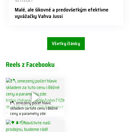
16.11.2021
Malé, ale šikovné a predovšetkým efektívne
vyvážačky Vahva Jussi
Všetky články
Reels z Facebooku
❗️🪓 omezený počet hlavic
skladem za tuto cenu ℹ️ Běžné
ceny a parametry zde:
https://share.google/LnhmTfZl
K8W5t7i6o ☎️ +420 773 202
321 #jpjforest #forsmw