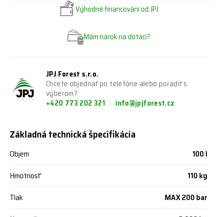
Výhodné financování od JPJ
Mám nárok na dotaci?
JPJ Forest s.r.o.
Chcete objednať po telefóne alebo poradiť s
výberom?
+420 773 202 321
info@jpjforest.cz
Základná technická špecifikácia
Objem
100 l
Hmotnosť
110 kg
Tlak
MAX 200 bar