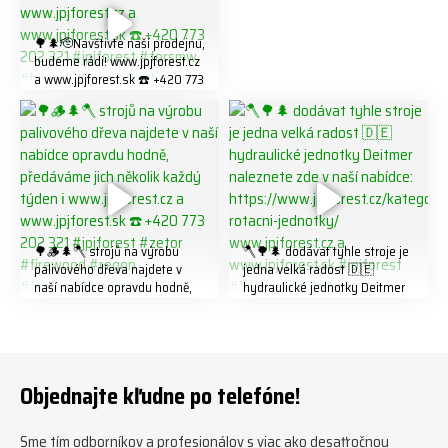
#firewood #
🌳🌲🫡Navštivte naší prodejnu,
budeme rádi! www.jpjforest.cz
a www.jpjforest.sk ☎️ +420 773
202 321 #jpjforest #forsmw
#biojack #regon #vahvajussi
🌳🪵🌲🪓 strojů na výrobu
🪓🌳🌲 dodávat tyhle stroje je
palivového dřeva najdete v
jedna velká radost 🇩🇪
naší nabídce opravdu hodně,
hydraulické jednotky Deitmer
předáváme jich několik každý
naleznete zde v naší nabídce:
týden ℹ️ www.jpjforest.cz a
https://www.jpjforest.cz/kateg
www.jpjforest.sk ☎️ +420 773
orie/multifunkcni-rotacni-
202 321 #jpjforest #zetor
jednotky/ www.jpjforest.cz a
#firewood #regon
www.jpjforest.sk #jpjforest
Objednajte kľudne po telefóne!
#firewoodproduction
#firewood #deitmer
Sme tím odborníkov a profesionálov s viac ako desaťročnou