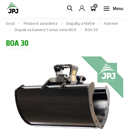
0
Menu
Úvod
Prídavné zariadenia
Drapáky a kliešte
Kamene
Drapák na kamene Tizmar séria BOA
BOA 30
BOA 30