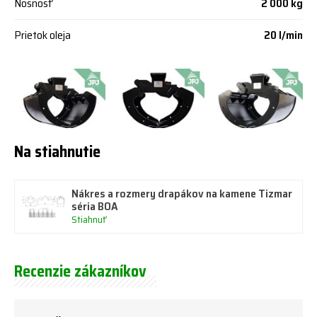
Nosnosť
2 000 kg
Prietok oleja
20 l/min
Na stiahnutie
Nákres a rozmery drapákov na kamene Tizmar
séria BOA
Stiahnuť
Recenzie zákazníkov