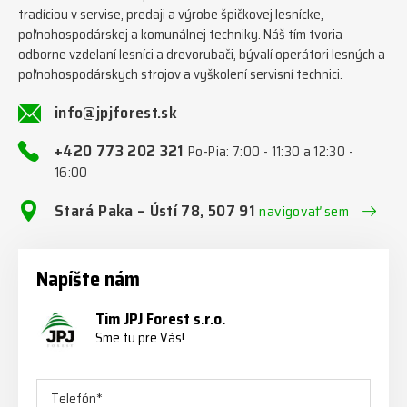
tradíciou v servise, predaji a výrobe špičkovej lesnícke,
poľnohospodárskej a komunálnej techniky. Náš tím tvoria
odborne vzdelaní lesníci a drevorubači, bývalí operátori lesných a
poľnohospodárskych strojov a vyškolení servisní technici.
info@jpjforest.sk
+420 773 202 321
Po-Pia: 7:00 - 11:30 a 12:30 -
16:00
Stará Paka – Ústí 78, 507 91
navigovať sem
Napíšte nám
Tím JPJ Forest s.r.o.
Sme tu pre Vás!