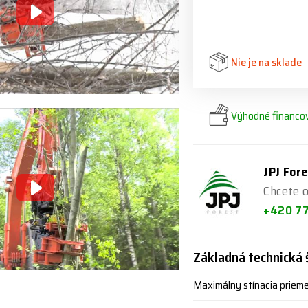
Nie je na sklade
Výhodné financov
JPJ Fore
Chcete o
+420 7
Základná technická 
Maximálny stínacia priem