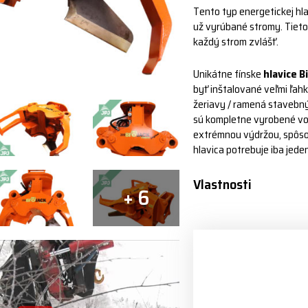
Tento typ energetickej hla
už vyrúbané stromy. Tieto
každý strom zvlášť.
Unikátne fínske
hlavice B
byť inštalované veľmi ľahk
žeriavy / ramená stavebný
sú kompletne vyrobené vo
extrémnou výdržou, spôsob
hlavica potrebuje iba jede
Vlastnosti
+ 6