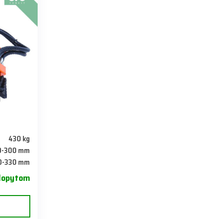
430 kg
0-300 mm
0-330 mm
dopytom