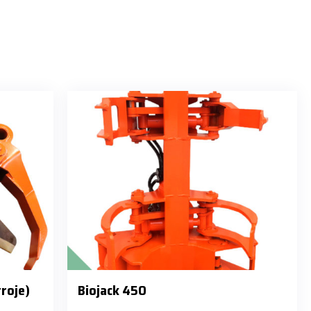
troje)
Biojack 450