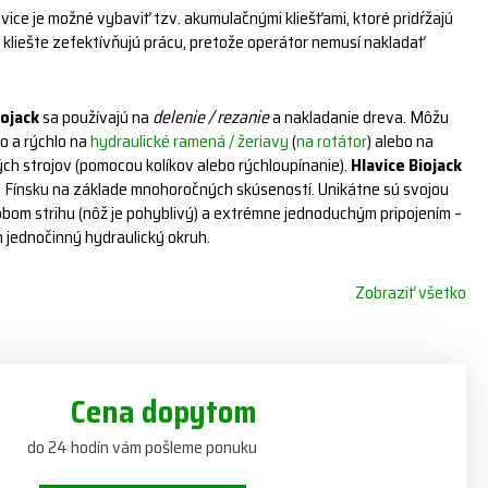
vice je možné vybaviť tzv. akumulačnými kliešťami, ktoré pridŕžajú
 kliešte zefektívňujú prácu, pretože operátor nemusí nakladať
iojack
sa používajú na
delenie / rezanie
a nakladanie dreva. Môžu
o a rýchlo na
hydraulické ramená / žeriavy
(
na rotátor
) alebo na
ch strojov (pomocou kolíkov alebo rýchloupínanie).
Hlavice Biojack
 Fínsku na základe mnohoročných skúseností. Unikátne sú svojou
om strihu (nôž je pohyblivý) a extrémne jednoduchým pripojením –
n jednočinný hydraulický okruh.
Zobraziť všetko
Cena dopytom
do 24 hodín vám pošleme ponuku