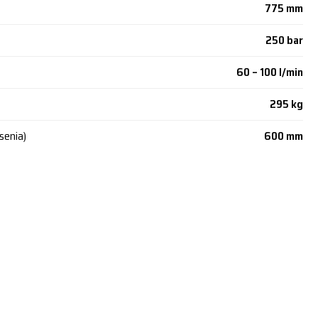
775 mm
250 bar
60 – 100 l/min
295 kg
senia)
600 mm