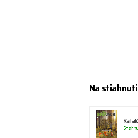
Na stiahnut
Katal
Stiahn