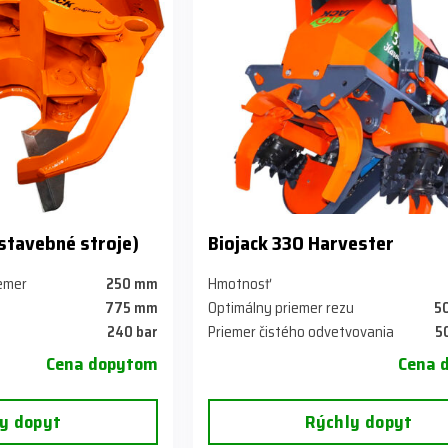
 stavebné stroje)
Biojack 330 Harvester
iemer
250 mm
Hmotnosť
775 mm
Optimálny priemer rezu
5
240 bar
Priemer čistého odvetvovania
5
Cena dopytom
Cena 
y dopyt
Rýchly dopyt