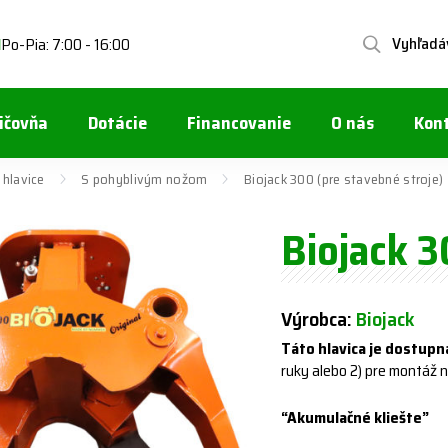
Vyhľadá
Po-Pia: 7:00 - 16:00
1
ičovňa
Dotácie
Financovanie
O nás
Kon
 hlavice
S pohyblivým nožom
Biojack 300 (pre stavebné stroje)
Biojack 3
Výrobca:
Biojack
Táto hlavica je dostupn
ruky alebo 2) pre montáž 
“Akumulačné kliešte”