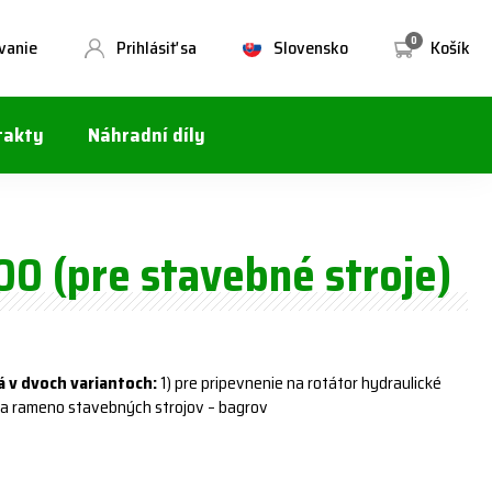
0
vanie
Prihlásiť sa
Slovensko
Košík
takty
Náhradní díly
00 (pre stavebné stroje)
á v dvoch variantoch:
1) pre pripevnenie na rotátor hydraulické
na rameno stavebných strojov – bagrov