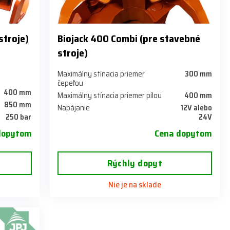
stroje)
Biojack 400 Combi (pre stavebné
stroje)
Maximálny stínacia priemer
300 mm
čepeľou
400 mm
Maximálny stínacia priemer pílou
400 mm
850 mm
Napájanie
12V alebo
250 bar
24V
dopytom
Cena dopytom
Rýchly dopyt
Nie je na sklade