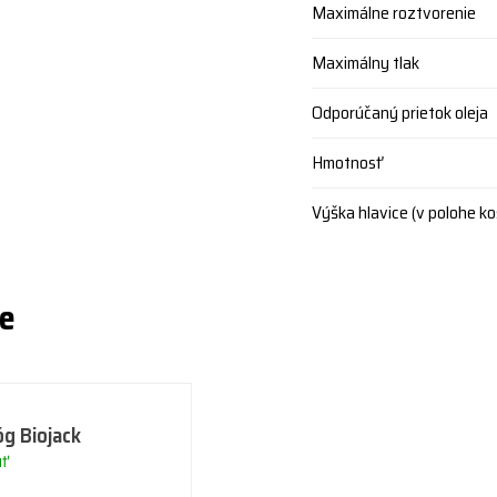
Maximálne roztvorenie
Maximálny tlak
Odporúčaný prietok oleja
Hmotnosť
Výška hlavice (v polohe ko
ie
óg Biojack
uť