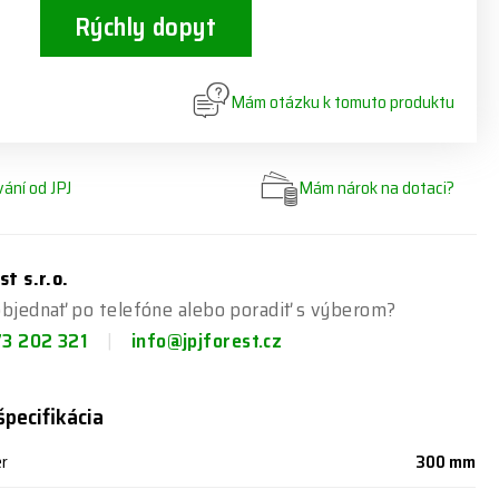
Rýchly dopyt
Mám otázku k tomuto produktu
ání od JPJ
Mám nárok na dotaci?
st s.r.o.
bjednať po telefóne alebo poradiť s výberom?
73 202 321
info@jpjforest.cz
špecifikácia
er
300 mm