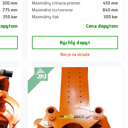
300 mm
Maximálny stínacia priemer
450 mm
775 mm
Maximálne roztvorenie
840 mm
250 bar
Maximálny tlak
300 bar
dopytom
Cena dopytom
Rýchly dopyt
Nie je na sklade