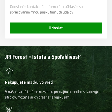
Odoslaním kontaktného formulára súhlasím so
spracovaním mnou poskytnutých údajov
Odoslať
JPJ Forest = Istota a Spoľahlivosť
Nekupujete mačku vo vreci
V našom areáli máme rozsiahlu predajňu a mnoho skladových
strojov, môžete si ich prezrieť a vyskúšať!