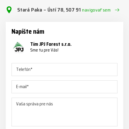
Stará Paka – Ústí 78, 507 91
navigovať sem
Napíšte nám
Tím JPJ Forest s.r.o.
Sme tu pre Vás!