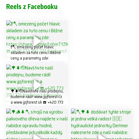
Reels z Facebooku
❗️🪓 omezený počet hlavic
skladem za tuto cenu ℹ️ Běžné
ceny a parametry zde:
https://share.google/LnhmTfZl
K8W5t7i6o ☎️ +420 773 202
321 #jpjforest #forsmw
#firewood #
🌳🌲🫡Navštivte naší prodejnu,
budeme rádi! www.jpjforest.cz
a www.jpjforest.sk ☎️ +420 773
202 321 #jpjforest #forsmw
#biojack #regon #vahvajussi