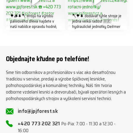
🌳🪵🌲🪓 strojů na výrobu
🪓🌳🌲 dodávat tyhle stroje je
palivového dřeva najdete v
jedna velká radost 🇩🇪
naší nabídce opravdu hodně,
hydraulické jednotky Deitmer
předáváme jich několik každý
naleznete zde v naší nabídce:
týden ℹ️ www.jpjforest.cz a
https://www.jpjforest.cz/kateg
www.jpjforest.sk ☎️ +420 773
orie/multifunkcni-rotacni-
202 321 #jpjforest #zetor
jednotky/ www.jpjforest.cz a
#firewood #regon
www.jpjforest.sk #jpjforest
Objednajte kľudne po telefóne!
#firewoodproduction
#firewood #deitmer
Sme tím odborníkov a profesionálov s viac ako desaťročnou
tradíciou v servise, predaji a výrobe špičkovej lesnícke,
poľnohospodárskej a komunálnej techniky. Náš tím tvoria
odborne vzdelaní lesníci a drevorubači, bývalí operátori lesných a
poľnohospodárskych strojov a vyškolení servisní technici.
info@jpjforest.sk
+420 773 202 321
Po-Pia: 7:00 - 11:30 a 12:30 -
16:00