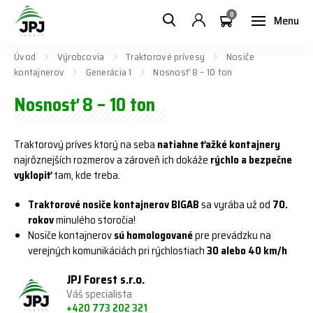
0
Menu
Úvod
Výrobcovia
Traktorové prívesy
Nosiče
kontajnerov
Generácia 1
Nosnosť 8 – 10 ton
Nosnosť 8 – 10 ton
Traktorový príves ktorý na seba
natiahne
ťažké kontajnery
najrôznejších rozmerov a zároveň ich dokáže
rýchlo a bezpečne
vyklopiť
tam, kde treba.
Traktorové nosiče kontajnerov BIGAB
sa vyrába už od
70.
rokov
minulého storočia!
Nosiče kontajnerov
sú homologované
pre prevádzku na
verejných komunikáciách pri rýchlostiach
30 alebo 40 km/h
JPJ Forest s.r.o.
Váš specialista
+420 773 202 321