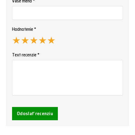
Vaše meno *
Hodnotenie *
★
★
★
★
★
Text recenzie *
Odoslať recenziu