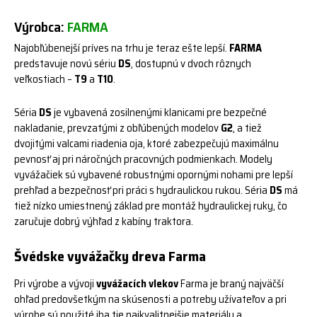
Výrobca:
FARMA
Najobľúbenejší príves na trhu je teraz ešte lepší.
FARMA
predstavuje novú sériu
DS
, dostupnú v dvoch rôznych
veľkostiach –
T9
a
T10
.
Séria
DS
je vybavená zosilnenými klanicami pre bezpečné
nakladanie, prevzatými z obľúbených modelov
G2
, a tiež
dvojitými valcami riadenia oja, ktoré zabezpečujú maximálnu
pevnosť aj pri náročných pracovných podmienkach. Modely
vyvážačiek sú vybavené robustnými opornými nohami pre lepší
prehľad a bezpečnosť pri práci s hydraulickou rukou. Séria
DS
má
tiež nízko umiestnený základ pre montáž hydraulickej ruky, čo
zaručuje dobrý výhľad z kabíny traktora.
Švédske vyvážačky dreva Farma
Pri výrobe a vývoji
vyvážacích vlekov
Farma je braný najväčší
ohľad predovšetkým na skúsenosti a potreby užívateľov a pri
výrobe sú použité iba tie najkvalitnejšie materiály a