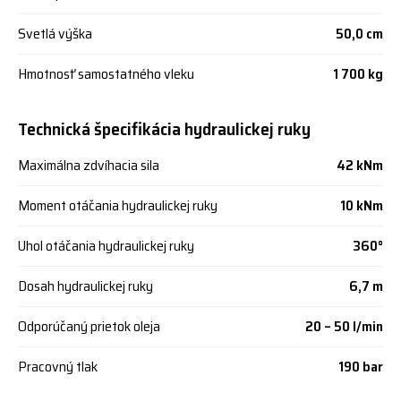
Svetlá výška
50,0 cm
Hmotnosť samostatného vleku
1 700 kg
Technická špecifikácia hydraulickej ruky
Maximálna zdvíhacia sila
42 kNm
Moment otáčania hydraulickej ruky
10 kNm
Uhol otáčania hydraulickej ruky
360°
Dosah hydraulickej ruky
6,7 m
Odporúčaný prietok oleja
20 – 50 l/min
Pracovný tlak
190 bar