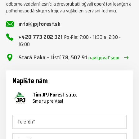
odborne vzdelaní lesníci a drevorubači, bývalí operátori lesných a
poľnohospodárskych strojov a vyškolení servisní technici.
info@jpjforest.sk
+420 773 202 321
Po-Pia: 7:00 - 11:30 a 12:30 -
16:00
Stará Paka – Ústí 78, 507 91
navigovať sem
Napíšte nám
Tím JPJ Forest s.r.o.
Sme tu pre Vás!