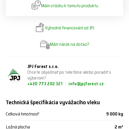
Mám otázku k tomuto produktu
Výhodné financování od JPJ
Mám nárok na dotaci?
JPJ Forest s.r.o.
Chcete objednať po telefóne alebo poradiť s
výberom?
+420 773 202 321
info@jpjforest.cz
Technická špecifikácia vyvážacího vleku
Celková hmotnosť
9 000 kg
Ložná plocha
2 m²