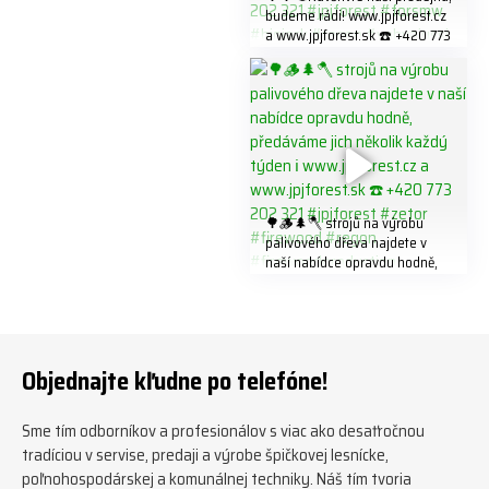
budeme rádi! www.jpjforest.cz
a www.jpjforest.sk ☎️ +420 773
202 321 #jpjforest #forsmw
#biojack #regon #vahvajussi
🌳🪵🌲🪓 strojů na výrobu
palivového dřeva najdete v
naší nabídce opravdu hodně,
předáváme jich několik každý
týden ℹ️ www.jpjforest.cz a
www.jpjforest.sk ☎️ +420 773
202 321 #jpjforest #zetor
#firewood #regon
Objednajte kľudne po telefóne!
#firewoodproduction
Sme tím odborníkov a profesionálov s viac ako desaťročnou
tradíciou v servise, predaji a výrobe špičkovej lesnícke,
poľnohospodárskej a komunálnej techniky. Náš tím tvoria