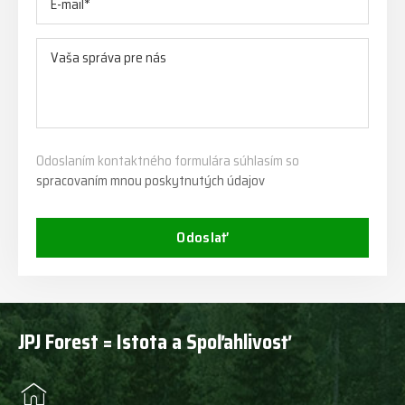
Odoslaním kontaktného formulára súhlasím so
spracovaním mnou poskytnutých údajov
Odoslať
JPJ Forest = Istota a Spoľahlivosť