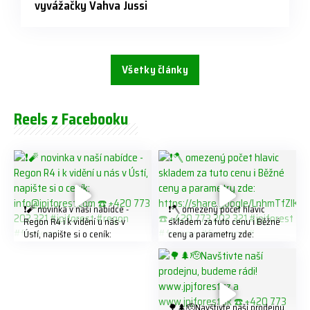
vyvážačky Vahva Jussi
Všetky články
Reels z Facebooku
❗️🧨 novinka v naší nabídce -
❗️🪓 omezený počet hlavic
Regon R4 ℹ️ k vidění u nás v
skladem za tuto cenu ℹ️ Běžné
Ústí, napište si o ceník:
ceny a parametry zde:
info@jpjforest.com ☎️ +420
https://share.google/LnhmTfZl
773 202 321 #jpjforest #regon
K8W5t7i6o ☎️ +420 773 202
#firewood
321 #jpjforest #forsmw
#firewood #
🌳🌲🫡Navštivte naší prodejnu,