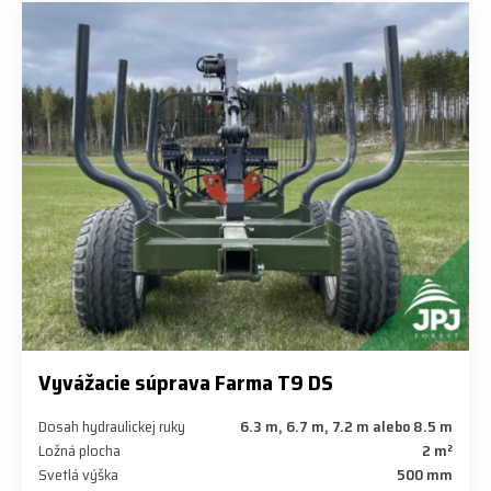
Vyvážacie súprava Farma T9 DS
Dosah hydraulickej ruky
6.3 m, 6.7 m, 7.2 m alebo 8.5 m
Ložná plocha
2 m²
Svetlá výška
500 mm