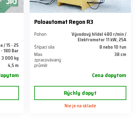
Poloautomat Regon R3
Pohon
Vývodový hřídel 480 r/min /
Elektromotor 11 kW, 25A
a / 15 - 25
Štípací síla
8 nebo 10 tun
 - 180 Bar
Max.
38 cm
3 000 kg
zpracovávaný
4,5 m
průměr
dopytom
Cena dopytom
Rýchly dopyt
Nie je na sklade