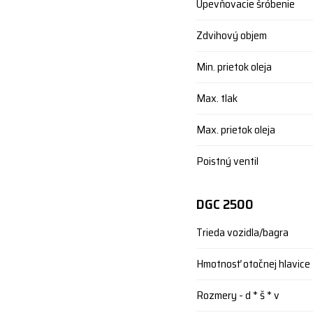
Upevňovacie šróbenie
Zdvihový objem
Min. prietok oleja
Max. tlak
Max. prietok oleja
Poistný ventil
DGC 2500
Trieda vozidla/bagra
Hmotnosť otočnej hlavice
Rozmery - d * š * v