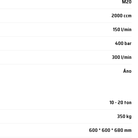
M20
2000 ccm
150 l/min
400 bar
300 l/min
Áno
10 - 20 ton
350 kg
600 * 600 * 680 mm