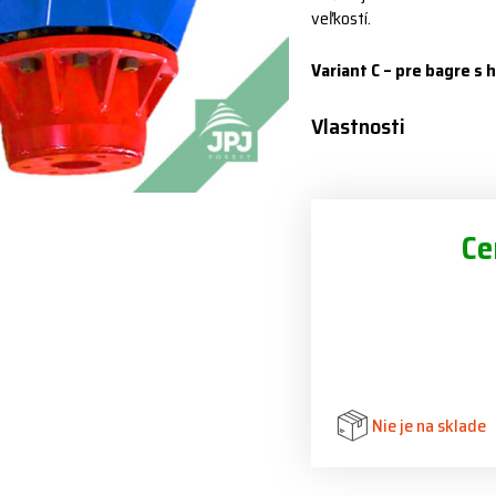
veľkostí.
Variant C – pre bagre s
Vlastnosti
Ce
Nie je na sklade