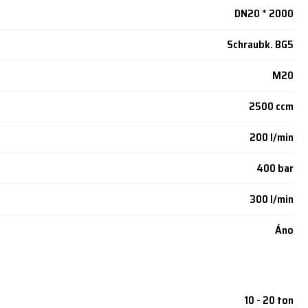
DN20 * 2000
Schraubk. BG5
M20
2500 ccm
200 l/min
400 bar
300 l/min
Áno
10 - 20 ton