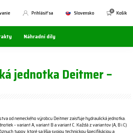
0
vanie
Prihlásiť sa
Slovensko
Košík
takty
Náhradní díly
ká jednotka Deitmer –
stva od nemeckého výrobcu Deitmer zaisťuje hydraulická jednotka.
otiek – variant A, variant B a variant C. Každá z variantov (A, B i C)
rôznych typov, ktoré sa líšia svojou technickou špecifikáciou a