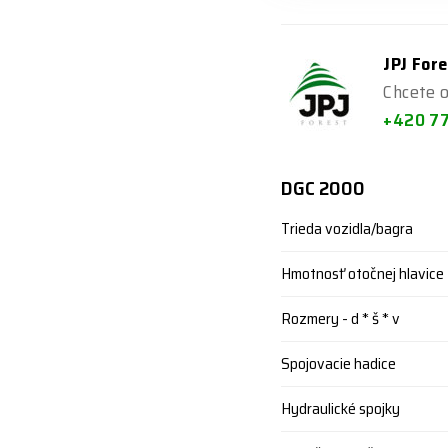
JPJ Fore
Chcete o
+420 7
DGC 2000
Trieda vozidla/bagra
Hmotnosť otočnej hlavice
Rozmery - d * š * v
Spojovacie hadice
Hydraulické spojky