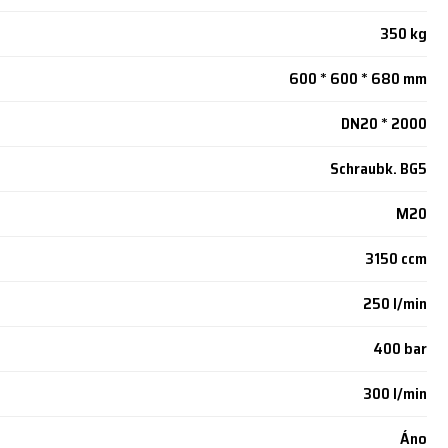
350 kg
600 * 600 * 680 mm
DN20 * 2000
Schraubk. BG5
M20
3150 ccm
250 l/min
400 bar
300 l/min
Áno