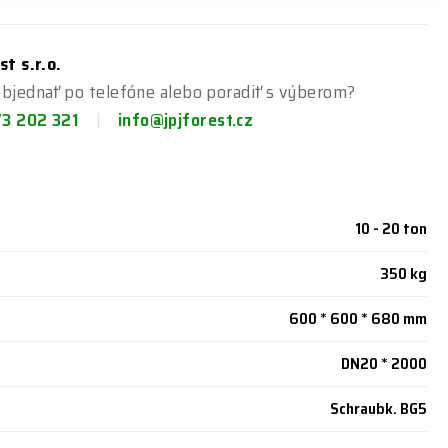
st s.r.o.
bjednať po telefóne alebo poradiť s výberom?
73 202 321
info@jpjforest.cz
10 - 20 ton
350 kg
600 * 600 * 680 mm
DN20 * 2000
Schraubk. BG5