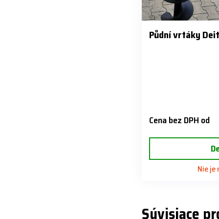
Půdní vrtáky Dei
Cena bez DPH od
De
Nie je
Súvisiace p