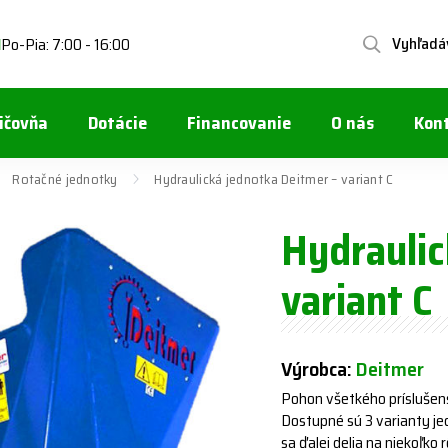
Vyhľadá
Po-Pia: 7:00 - 16:00
1
ičovňa
Dotácie
Financovanie
O nás
Kon
Rotačné jednotky
Hydraulická jednotka Deitmer – variant C
Hydraulic
variant C
Výrobca:
Deitmer
Pohon všetkého príslušen
Dostupné sú 3 varianty jedn
sa ďalej delia na niekoľko 