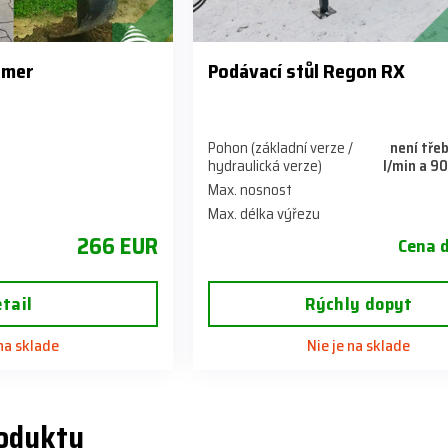
tmer
Podávací stůl Regon RX
Pohon (základní verze /
není třeb
hydraulická verze)
l/min a 90
Max. nosnost
Max. délka výřezu
266 EUR
Cena 
tail
Rýchly dopyt
 na sklade
Nie je na sklade
rodukty