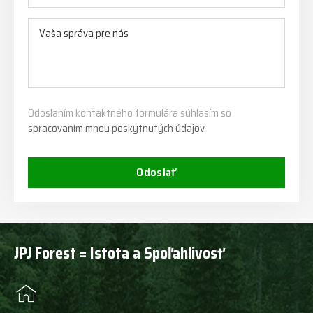
Odoslaním kontaktného formulára súhlasím so
spracovaním mnou poskytnutých údajov
Odoslať
JPJ Forest = Istota a Spoľahlivosť