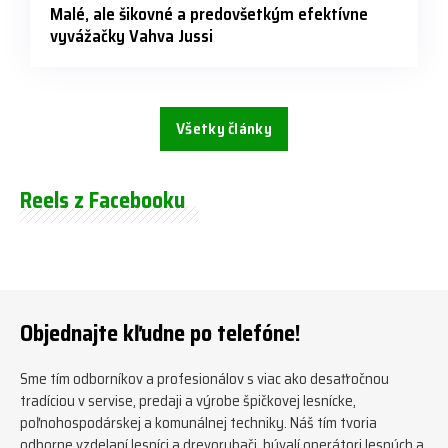
Malé, ale šikovné a predovšetkým efektívne
vyvážačky Vahva Jussi
Všetky články
Reels z Facebooku
Objednajte kľudne po telefóne!
Sme tím odborníkov a profesionálov s viac ako desaťročnou
tradíciou v servise, predaji a výrobe špičkovej lesnícke,
poľnohospodárskej a komunálnej techniky. Náš tím tvoria
odborne vzdelaní lesníci a drevorubači, bývalí operátori lesných a