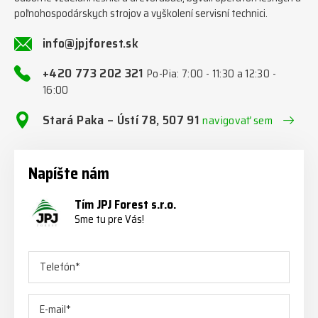
poľnohospodárskych strojov a vyškolení servisní technici.
info@jpjforest.sk
+420 773 202 321
Po-Pia: 7:00 - 11:30 a 12:30 -
16:00
Stará Paka – Ústí 78, 507 91
navigovať sem
Napíšte nám
Tím JPJ Forest s.r.o.
Sme tu pre Vás!