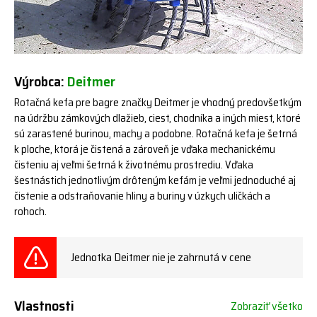
Výrobca:
Deitmer
Rotačná kefa pre bagre značky Deitmer je vhodný predovšetkým
na údržbu zámkových dlažieb, ciest, chodníka a iných miest, ktoré
sú zarastené burinou, machy a podobne. Rotačná kefa je šetrná
k ploche, ktorá je čistená a zároveň je vďaka mechanickému
čisteniu aj veľmi šetrná k životnému prostrediu. Vďaka
šestnástich jednotlivým drôteným kefám je veľmi jednoduché aj
čistenie a odstraňovanie hliny a buriny v úzkych uličkách a
rohoch.
Jednotka Deitmer nie je zahrnutá v cene
Vlastnosti
Zobraziť všetko